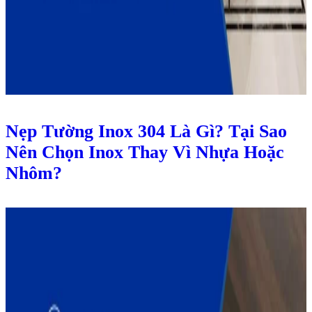
Nẹp Tường Inox 304 Là Gì? Tại Sao
Nên Chọn Inox Thay Vì Nhựa Hoặc
Nhôm?