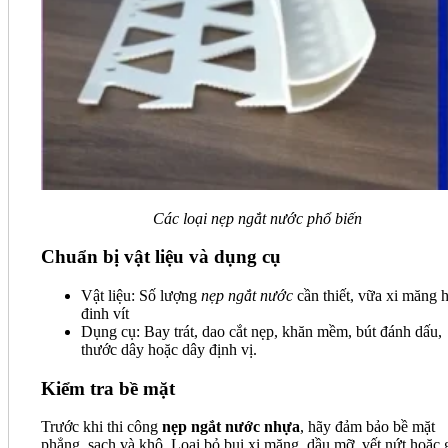
Các loại nẹp ngắt nước phổ biến
Chuẩn bị vật liệu và dụng cụ
Vật liệu: Số lượng
nẹp ngắt nước
cần thiết, vữa xi măng 
đinh vít
Dụng cụ: Bay trát, dao cắt nẹp, khăn mềm, bút đánh dấu,
thước dây hoặc dây định vị.
Kiểm tra bề mặt
Trước khi thi công
nẹp ngắt nước nhựa
, hãy đảm bảo bề mặt
phẳng, sạch và khô. Loại bỏ bụi xi măng, dầu mỡ, vết nứt hoặc 