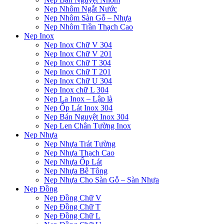
Nẹp Nhôm Ngắt Nước
Nẹp Nhôm Sàn Gỗ – Nhựa
Nẹp Nhôm Trần Thạch Cao
Nẹp Inox
Nẹp Inox Chữ V 304
Nẹp Inox Chữ V 201
Nẹp Inox Chữ T 304
Nẹp Inox Chữ T 201
Nẹp Inox Chữ U 304
Nẹp Inox chữ L 304
Nẹp La Inox – Lập là
Nẹp Ốp Lát Inox 304
Nẹp Bán Nguyệt Inox 304
Nẹp Len Chân Tường Inox
Nẹp Nhựa
Nẹp Nhựa Trát Tường
Nẹp Nhựa Thạch Cao
Nẹp Nhựa Ốp Lát
Nẹp Nhựa Bê Tông
Nẹp Nhựa Cho Sàn Gỗ – Sàn Nhựa
Nẹp Đồng
Nẹp Đồng Chữ V
Nẹp Đồng Chữ T
Nẹp Đồng Chữ L