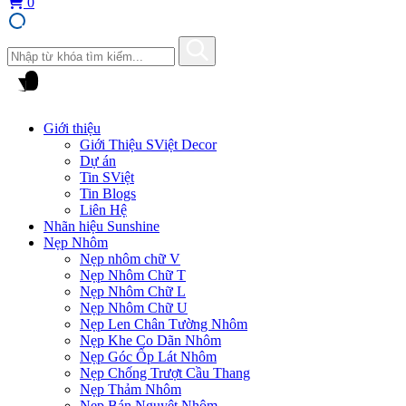
0
Giới thiệu
Giới Thiệu SViệt Decor
Dự án
Tin SViệt
Tin Blogs
Liên Hệ
Nhãn hiệu Sunshine
Nẹp Nhôm
Nẹp nhôm chữ V
Nẹp Nhôm Chữ T
Nẹp Nhôm Chữ L
Nẹp Nhôm Chữ U
Nẹp Len Chân Tường Nhôm
Nẹp Khe Co Dãn Nhôm
Nẹp Góc Ốp Lát Nhôm
Nẹp Chống Trượt Cầu Thang
Nẹp Thảm Nhôm
Nẹp Bán Nguyệt Nhôm