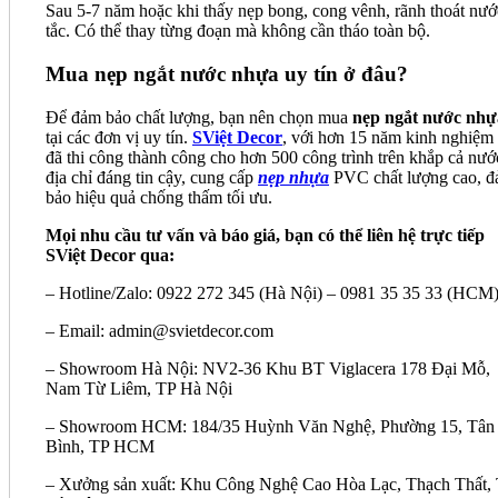
Sau 5-7 năm hoặc khi thấy nẹp bong, cong vênh, rãnh thoát nướ
tắc. Có thể thay từng đoạn mà không cần tháo toàn bộ.
Mua nẹp ngắt nước nhựa uy tín ở đâu?
Để đảm bảo chất lượng, bạn nên chọn mua
nẹp ngắt nước nhự
tại các đơn vị uy tín.
SViệt Decor
, với hơn 15 năm kinh nghiệm
đã thi công thành công cho hơn 500 công trình trên khắp cả nước
địa chỉ đáng tin cậy, cung cấp
nẹp nhựa
PVC chất lượng cao, 
bảo hiệu quả chống thấm tối ưu.
Mọi nhu cầu tư vấn và báo giá, bạn có thể liên hệ trực tiếp
SViệt Decor qua:
– Hotline/Zalo: 0922 272 345 (Hà Nội) – 0981 35 35 33 (HCM
– Email: admin@svietdecor.com
– Showroom Hà Nội: NV2-36 Khu BT Viglacera 178 Đại Mỗ,
Nam Từ Liêm, TP Hà Nội
– Showroom HCM: 184/35 Huỳnh Văn Nghệ, Phường 15, Tân
Bình, TP HCM
– Xưởng sản xuất: Khu Công Nghệ Cao Hòa Lạc, Thạch Thất,