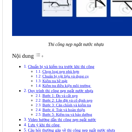
Thi công nẹp ngắt nước nhựa
Nội dung
Chuẩn bị và kiểm tra trước khi thi công
Chọn loại nẹp phù hợp
Chuẩn bị vật liệu và dụng cụ
Kiểm tra bề mặt
Kiểm tra điều kiện môi trường
Quy trình thi công nẹp ngắt nước nhựa
Bước 1: Đo và cắt nẹp
Bước 2: Lắp đặt và cố định nẹp
Bước 3: Căn chỉnh và kiểm tra
Bước 4: Trát và hoàn thiện
Bước 5: Kiểm tra và bảo dưỡng
Video hướng dẫn thi công nẹp ngắt nước
Lưu ý khi thi công
Câu hỏi thường gặp về thi công nẹp ngắt nước nhựa