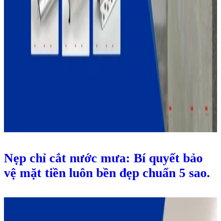
Nẹp chỉ cắt nước mưa: Bí quyết bảo
vệ mặt tiền luôn bền đẹp chuẩn 5 sao.