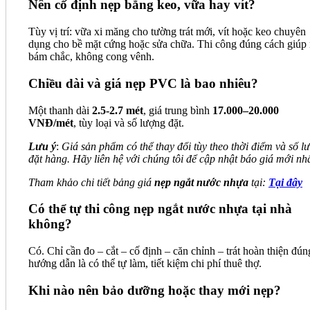
Nên cố định nẹp bằng keo, vữa hay vít?
Tùy vị trí: vữa xi măng cho tường trát mới, vít hoặc keo chuyên
dụng cho bề mặt cứng hoặc sửa chữa. Thi công đúng cách giúp
bám chắc, không cong vênh.
Chiều dài và giá nẹp PVC là bao nhiêu?
Một thanh dài
2.5-2.7 mét
, giá trung bình
17.000–20.000
VNĐ/mét
, tùy loại và số lượng đặt.
Lưu ý
:
Giá sản phẩm có thể thay đổi tùy theo thời điểm và số l
đặt hàng. Hãy liên hệ với chúng tôi để cập nhật báo giá mới nhấ
Tham khảo chi tiết bảng giá
nẹp ngắt nước nhựa
tại:
Tại đây
Có thể tự thi công nẹp ngắt nước nhựa tại nhà
không?
Có. Chỉ cần đo – cắt – cố định – căn chỉnh – trát hoàn thiện đún
hướng dẫn là có thể tự làm, tiết kiệm chi phí thuê thợ.
Khi nào nên bảo dưỡng hoặc thay mới nẹp?