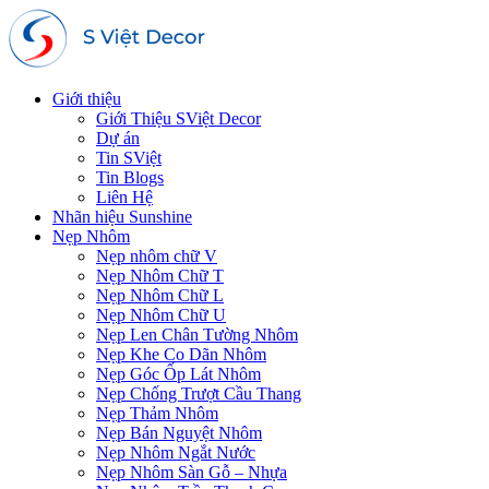
Giới thiệu
Giới Thiệu SViệt Decor
Dự án
Tin SViệt
Tin Blogs
Liên Hệ
Nhãn hiệu Sunshine
Nẹp Nhôm
Nẹp nhôm chữ V
Nẹp Nhôm Chữ T
Nẹp Nhôm Chữ L
Nẹp Nhôm Chữ U
Nẹp Len Chân Tường Nhôm
Nẹp Khe Co Dãn Nhôm
Nẹp Góc Ốp Lát Nhôm
Nẹp Chống Trượt Cầu Thang
Nẹp Thảm Nhôm
Nẹp Bán Nguyệt Nhôm
Nẹp Nhôm Ngắt Nước
Nẹp Nhôm Sàn Gỗ – Nhựa