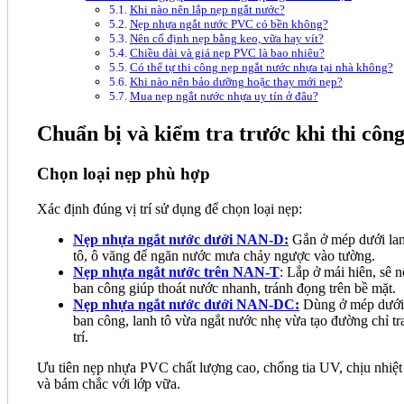
Khi nào nên lắp nẹp ngắt nước?
Nẹp nhựa ngắt nước PVC có bền không?
Nên cố định nẹp bằng keo, vữa hay vít?
Chiều dài và giá nẹp PVC là bao nhiêu?
Có thể tự thi công nẹp ngắt nước nhựa tại nhà không?
Khi nào nên bảo dưỡng hoặc thay mới nẹp?
Mua nẹp ngắt nước nhựa uy tín ở đâu?
Chuẩn bị và kiểm tra trước khi thi côn
Chọn loại nẹp phù hợp
Xác định đúng vị trí sử dụng để chọn loại nẹp:
Nẹp nhựa ngắt nước dưới NAN-D:
Gắn ở mép dưới la
tô, ô văng để ngăn nước mưa chảy ngược vào tường.
Nẹp nhựa ngắt nước trên NAN-T
: Lắp ở mái hiên, sê n
ban công giúp thoát nước nhanh, tránh đọng trên bề mặt.
Nẹp nhựa ngắt nước dưới NAN-DC:
Dùng ở mép dưới
ban công, lanh tô vừa ngắt nước nhẹ vừa tạo đường chỉ tr
trí.
Ưu tiên nẹp nhựa PVC chất lượng cao, chống tia UV, chịu nhiệt 
và bám chắc với lớp vữa.