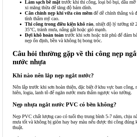
Làm sạch bề mặt
trước khi thi công, loại bỏ bụi, dầu mỡ
xi măng thừa để tăng độ bám dính.
Căn chỉnh nẹp khi vữa còn mềm
để dễ chỉnh thẳng và đ
tính thẩm mỹ cao.
Thi công trong điều kiện khô ráo
, nhiệt độ lý tưởng từ 
35°C, tránh mưa, nắng gắt hoặc gió mạnh.
Đợi khô hoàn toàn
trước khi sơn hoặc trát phủ để đảm b
nẹp ổn định, bền và không bị bong tróc.
Câu hỏi thường gặp về thi công nẹp ngắ
nước nhựa
Khi nào nên lắp nẹp ngắt nước?
Nên lắp trước khi sơn hoàn thiện, đặc biệt ở khu vực ban công, 
hiên, logia, lanh tô để ngăn nước mưa thấm ngược vào tường.
Nẹp nhựa ngắt nước PVC có bền không?
Nẹp PVC chất lượng cao có tuổi thọ trung bình 5-7 năm, chịu n
mưa tốt và không bị giòn hay bay màu nếu được thi công đúng 
thuật.