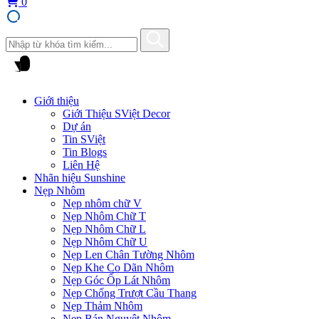
0
Giới thiệu
Giới Thiệu SViệt Decor
Dự án
Tin SViệt
Tin Blogs
Liên Hệ
Nhãn hiệu Sunshine
Nẹp Nhôm
Nẹp nhôm chữ V
Nẹp Nhôm Chữ T
Nẹp Nhôm Chữ L
Nẹp Nhôm Chữ U
Nẹp Len Chân Tường Nhôm
Nẹp Khe Co Dãn Nhôm
Nẹp Góc Ốp Lát Nhôm
Nẹp Chống Trượt Cầu Thang
Nẹp Thảm Nhôm
Nẹp Bán Nguyệt Nhôm