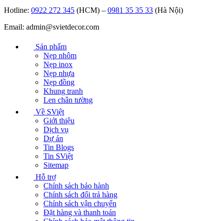
Hotline:
0922 272 345
(HCM) –
0981 35 35 33
(Hà Nội)
Email: admin@svietdecor.com
Sản phẩm
Nẹp nhôm
Nẹp inox
Nẹp nhựa
Nẹp đồng
Khung tranh
Len chân tường
Về SViệt
Giới thiệu
Dịch vụ
Dự án
Tin Blogs
Tin SViệt
Sitemap
Hỗ trợ
Chính sách bảo hành
Chính sách đổi trả hàng
Chính sách vận chuyển
Đặt hàng và thanh toán