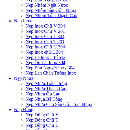
Nẹp Nhôm Ngắt Nước
Nẹp Nhôm Sàn Gỗ – Nhựa
Nẹp Nhôm Trần Thạch Cao
Nẹp Inox
Nẹp Inox Chữ V 304
Nẹp Inox Chữ V 201
Nẹp Inox Chữ T 304
Nẹp Inox Chữ T 201
Nẹp Inox Chữ U 304
Nẹp Inox chữ L 304
Nẹp La Inox – Lập là
Nẹp Ốp Lát Inox 304
Nẹp Bán Nguyệt Inox 304
Nẹp Len Chân Tường Inox
Nẹp Nhựa
Nẹp Nhựa Trát Tường
Nẹp Nhựa Thạch Cao
Nẹp Nhựa Ốp Lát
Nẹp Nhựa Bê Tông
Nẹp Nhựa Cho Sàn Gỗ – Sàn Nhựa
Nẹp Đồng
Nẹp Đồng Chữ V
Nẹp Đồng Chữ T
Nẹp Đồng Chữ L