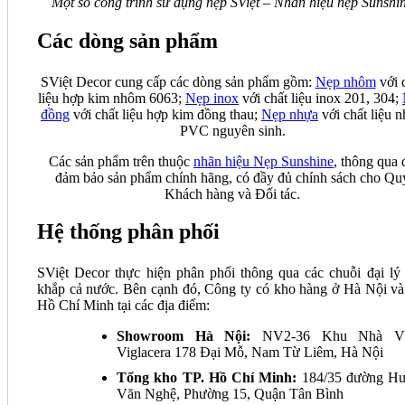
Một số công trình sử dụng nẹp SViệt – Nhãn hiệu nẹp Sunshi
Các dòng sản phẩm
SViệt Decor cung cấp các dòng sản phẩm gồm:
Nẹp nhôm
với 
liệu hợp kim nhôm 6063;
Nẹp inox
với chất liệu inox 201, 304;
đồng
với chất liệu hợp kim đồng thau;
Nẹp nhựa
với chất liệu 
PVC nguyên sinh.
Các sản phẩm trên thuộc
nhãn hiệu Nẹp Sunshine
, thông qua 
đảm bảo sản phẩm chính hãng, có đầy đủ chính sách cho Qu
Khách hàng và Đối tác.
Hệ thống phân phối
SViệt Decor thực hiện phân phối thông qua các chuỗi đại lý 
khắp cả nước. Bên cạnh đó, Công ty có kho hàng ở Hà Nội và
Hồ Chí Minh tại các địa điểm:
Showroom Hà Nội:
NV2-36 Khu Nhà V
Viglacera 178 Đại Mỗ, Nam Từ Liêm, Hà Nội
Tổng kho TP. Hồ Chí Minh:
184/35 đường H
Văn Nghệ, Phường 15, Quận Tân Bình