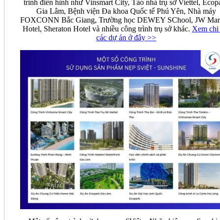
trình điển hình như Vinsmart City, Tào nhà trụ sở Viettel, Ecop
Gia Lâm, Bệnh viện Đa khoa Quốc tế Phú Yên, Nhà máy
FOXCONN Bắc Giang, Trường học DEWEY SChool, JW Marr
Hotel, Sheraton Hotel và nhiều công trình trụ sở khác.
Xem chi 
các dự án ở đây >>