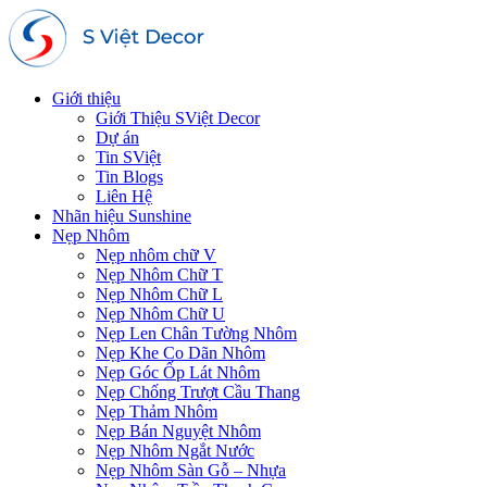
Giới thiệu
Giới Thiệu SViệt Decor
Dự án
Tin SViệt
Tin Blogs
Liên Hệ
Nhãn hiệu Sunshine
Nẹp Nhôm
Nẹp nhôm chữ V
Nẹp Nhôm Chữ T
Nẹp Nhôm Chữ L
Nẹp Nhôm Chữ U
Nẹp Len Chân Tường Nhôm
Nẹp Khe Co Dãn Nhôm
Nẹp Góc Ốp Lát Nhôm
Nẹp Chống Trượt Cầu Thang
Nẹp Thảm Nhôm
Nẹp Bán Nguyệt Nhôm
Nẹp Nhôm Ngắt Nước
Nẹp Nhôm Sàn Gỗ – Nhựa