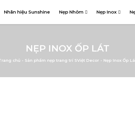
Nhãn hiệu Sunshine
Nẹp Nhôm
Nẹp Inox
Nẹ
NẸP INOX ỐP LÁT
Trang chủ
-
Sản phẩm nẹp trang trí SViệt Decor
-
Nẹp Inox Ốp Lá