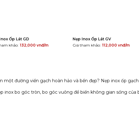
Inox Ốp Lát GD
Nẹp Inox Ốp Lát GV
tham khảo:
132,000
vnđ/m
Giá tham khảo:
112,000
vnđ/m
ên một đường viền gạch hoàn hảo và bền đẹp? Nẹp inox ốp gạch ch
p inox bo góc tròn, bo góc vuông để biến không gian sống của b