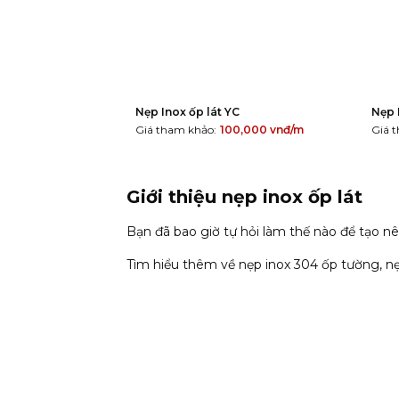
Nẹp Inox ốp lát YC
Nẹp 
Giá tham khảo:
100,000
vnđ/m
Giá 
Giới thiệu nẹp inox ốp lát
Bạn đã bao giờ tự hỏi làm thế nào để tạo n
Tìm hiểu thêm về nẹp inox 304 ốp tường, nẹ