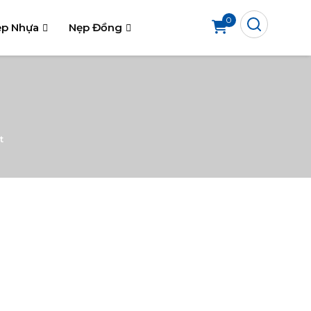
0
p Nhựa
Nẹp Đồng
t