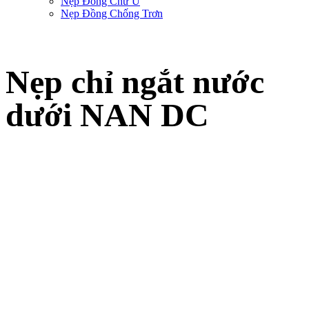
Nẹp Đồng Chữ U
Nẹp Đồng Chống Trơn
Nẹp chỉ ngắt nước
dưới NAN DC
Trang chủ
-
Sản phẩm nẹp trang trí SViệt Decor
-
Nẹp Nhựa Trát Tường
-
Nẹp
chỉ ngắt nước dưới NAN DC