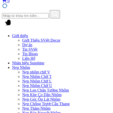
0
Giới thiệu
Giới Thiệu SViệt Decor
Dự án
Tin SViệt
Tin Blogs
Liên Hệ
Nhãn hiệu Sunshine
Nẹp Nhôm
Nẹp nhôm chữ V
Nẹp Nhôm Chữ T
Nẹp Nhôm Chữ L
Nẹp Nhôm Chữ U
Nẹp Len Chân Tường Nhôm
Nẹp Khe Co Dãn Nhôm
Nẹp Góc Ốp Lát Nhôm
Nẹp Chống Trượt Cầu Thang
Nẹp Thảm Nhôm
Nẹp Bán Nguyệt Nhôm