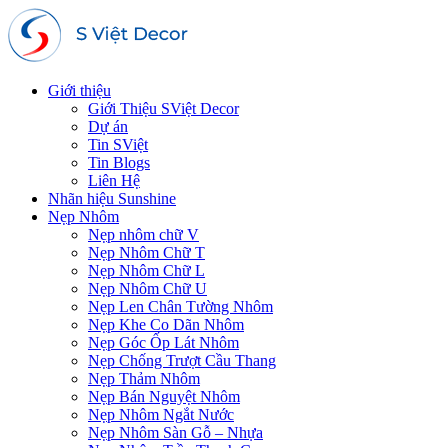
Giới thiệu
Giới Thiệu SViệt Decor
Dự án
Tin SViệt
Tin Blogs
Liên Hệ
Nhãn hiệu Sunshine
Nẹp Nhôm
Nẹp nhôm chữ V
Nẹp Nhôm Chữ T
Nẹp Nhôm Chữ L
Nẹp Nhôm Chữ U
Nẹp Len Chân Tường Nhôm
Nẹp Khe Co Dãn Nhôm
Nẹp Góc Ốp Lát Nhôm
Nẹp Chống Trượt Cầu Thang
Nẹp Thảm Nhôm
Nẹp Bán Nguyệt Nhôm
Nẹp Nhôm Ngắt Nước
Nẹp Nhôm Sàn Gỗ – Nhựa