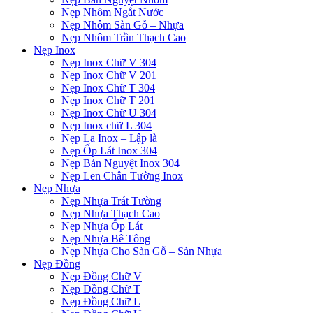
Nẹp Nhôm Ngắt Nước
Nẹp Nhôm Sàn Gỗ – Nhựa
Nẹp Nhôm Trần Thạch Cao
Nẹp Inox
Nẹp Inox Chữ V 304
Nẹp Inox Chữ V 201
Nẹp Inox Chữ T 304
Nẹp Inox Chữ T 201
Nẹp Inox Chữ U 304
Nẹp Inox chữ L 304
Nẹp La Inox – Lập là
Nẹp Ốp Lát Inox 304
Nẹp Bán Nguyệt Inox 304
Nẹp Len Chân Tường Inox
Nẹp Nhựa
Nẹp Nhựa Trát Tường
Nẹp Nhựa Thạch Cao
Nẹp Nhựa Ốp Lát
Nẹp Nhựa Bê Tông
Nẹp Nhựa Cho Sàn Gỗ – Sàn Nhựa
Nẹp Đồng
Nẹp Đồng Chữ V
Nẹp Đồng Chữ T
Nẹp Đồng Chữ L