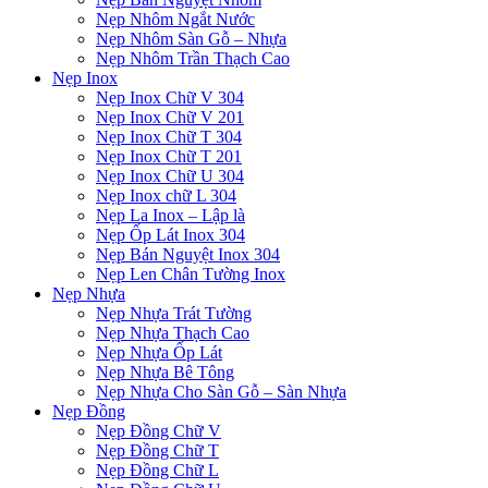
Nẹp Nhôm Ngắt Nước
Nẹp Nhôm Sàn Gỗ – Nhựa
Nẹp Nhôm Trần Thạch Cao
Nẹp Inox
Nẹp Inox Chữ V 304
Nẹp Inox Chữ V 201
Nẹp Inox Chữ T 304
Nẹp Inox Chữ T 201
Nẹp Inox Chữ U 304
Nẹp Inox chữ L 304
Nẹp La Inox – Lập là
Nẹp Ốp Lát Inox 304
Nẹp Bán Nguyệt Inox 304
Nẹp Len Chân Tường Inox
Nẹp Nhựa
Nẹp Nhựa Trát Tường
Nẹp Nhựa Thạch Cao
Nẹp Nhựa Ốp Lát
Nẹp Nhựa Bê Tông
Nẹp Nhựa Cho Sàn Gỗ – Sàn Nhựa
Nẹp Đồng
Nẹp Đồng Chữ V
Nẹp Đồng Chữ T
Nẹp Đồng Chữ L