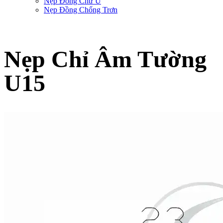
Nẹp Đồng Chữ U
Nẹp Đồng Chống Trơn
Nẹp Chỉ Âm Tường
U15
Trang chủ
-
Sản phẩm nẹp trang trí SViệt Decor
-
Nẹp Nhựa Xây Dựng
-
Nẹp Chỉ
Âm Tường U15