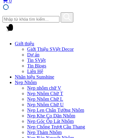
0
Giới thiệu
Giới Thiệu SViệt Decor
Dự án
Tin SViệt
Tin Blogs
Liên Hệ
Nhãn hiệu Sunshine
Nẹp Nhôm
Nẹp nhôm chữ V
Nẹp Nhôm Chữ T
Nẹp Nhôm Chữ L
Nẹp Nhôm Chữ U
Nẹp Len Chân Tường Nhôm
Nẹp Khe Co Dãn Nhôm
Nẹp Góc Ốp Lát Nhôm
Nẹp Chống Trượt Cầu Thang
Nẹp Thảm Nhôm
Nẹp Bán Nguyệt Nhôm