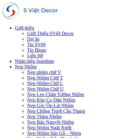
Giới thiệu
Giới Thiệu SViệt Decor
Dự án
Tin SViệt
Tin Blogs
Liên Hệ
Nhãn hiệu Sunshine
Nẹp Nhôm
Nẹp nhôm chữ V
Nẹp Nhôm Chữ T
Nẹp Nhôm Chữ L
Nẹp Nhôm Chữ U
Nẹp Len Chân Tường Nhôm
Nẹp Khe Co Dãn Nhôm
Nẹp Góc Ốp Lát Nhôm
Nẹp Chống Trượt Cầu Thang
Nẹp Thảm Nhôm
Nẹp Bán Nguyệt Nhôm
Nẹp Nhôm Ngắt Nước
Nẹp Nhôm Sàn Gỗ – Nhựa