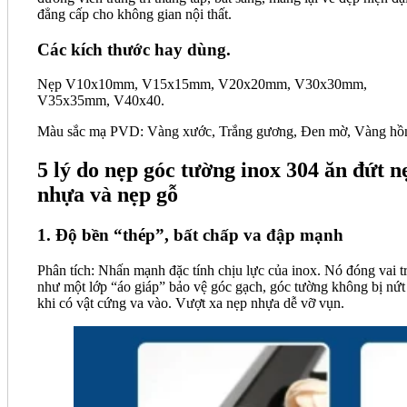
đẳng cấp cho không gian nội thất.
Các kích thước hay dùng.
Nẹp V10x10mm, V15x15mm, V20x20mm, V30x30mm,
V35x35mm, V40x40.
Màu sắc mạ PVD: Vàng xước, Trắng gương, Đen mờ, Vàng hồ
5 lý do nẹp góc tường inox 304 ăn đứt n
nhựa và nẹp gỗ
1. Độ bền “thép”, bất chấp va đập mạnh
Phân tích: Nhấn mạnh đặc tính chịu lực của inox. Nó đóng vai t
như một lớp “áo giáp” bảo vệ góc gạch, góc tường không bị nứt
khi có vật cứng va vào. Vượt xa nẹp nhựa dễ vỡ vụn.