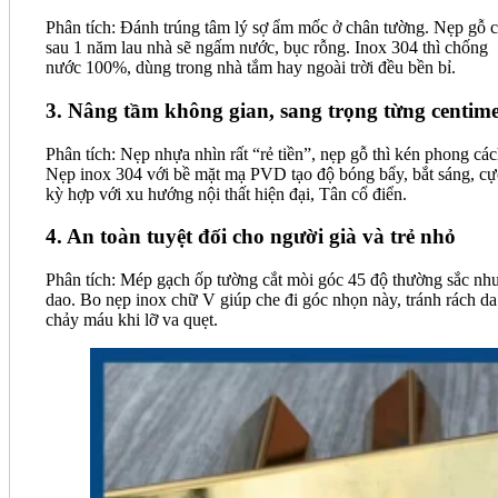
Phân tích: Đánh trúng tâm lý sợ ẩm mốc ở chân tường. Nẹp gỗ c
sau 1 năm lau nhà sẽ ngấm nước, bục rỗng. Inox 304 thì chống
nước 100%, dùng trong nhà tắm hay ngoài trời đều bền bỉ.
3. Nâng tầm không gian, sang trọng từng centime
Phân tích: Nẹp nhựa nhìn rất “rẻ tiền”, nẹp gỗ thì kén phong các
Nẹp inox 304 với bề mặt mạ PVD tạo độ bóng bẩy, bắt sáng, cự
kỳ hợp với xu hướng nội thất hiện đại, Tân cổ điển.
4. An toàn tuyệt đối cho người già và trẻ nhỏ
Phân tích: Mép gạch ốp tường cắt mòi góc 45 độ thường sắc nh
dao. Bo nẹp inox chữ V giúp che đi góc nhọn này, tránh rách da
chảy máu khi lỡ va quẹt.