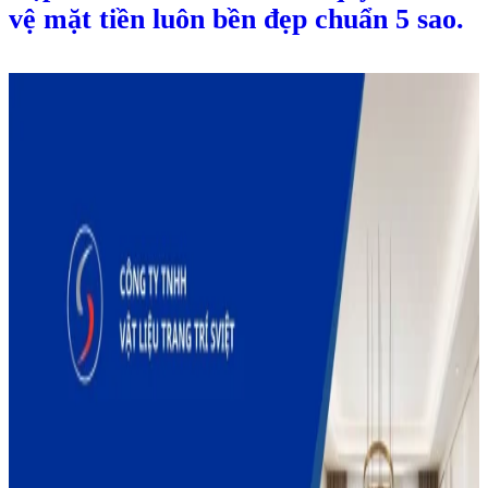
vệ mặt tiền luôn bền đẹp chuẩn 5 sao.