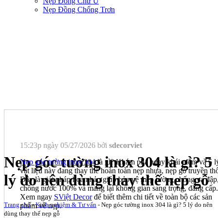
Nẹp Đồng Chữ U
Nẹp Đồng Chống Trơn
15:23p ngày 05/27/2026 bởi
sdecorviet
Nẹp góc tường inox 304 là gì? 5
Nẹp góc tường inox 304
là gì? Khám phá ngay khái niệm và 5 l
vật liệu này đang thay thế hoàn toàn nẹp nhựa, nẹp gỗ truyền th
lý do nên dùng thay thế nẹp gỗ
Đây là giải pháp hoàn hảo giúp bảo vệ mép tường chống va đập
chống nước 100% và mang lại không gian sang trọng, đẳng cấp.
Xem ngay
SViệt Decor
để biết thêm chi tiết về toàn bộ các sản
Trang chủ
-
Kinh nghiệm & Tư vấn
-
Nẹp góc tường inox 304 là gì? 5 lý do nên
phẩm về nẹp.
dùng thay thế nẹp gỗ