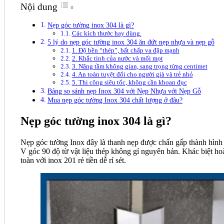
Nội dung
Nẹp góc tường inox 304 là gì?
Các kích thước hay dùng.
5 lý do nẹp góc tường inox 304 ăn đứt nẹp nhựa và nẹp gỗ
1. Độ bền “thép”, bất chấp va đập mạnh
2. Khắc tinh của nước và mối mọt
3. Nâng tầm không gian, sang trọng từng centimet
4. An toàn tuyệt đối cho người già và trẻ nhỏ
5. Thi công siêu tốc, không cần khoan đục
Bảng so sánh nẹp Inox 304 với Nẹp Nhựa với Nẹp Gỗ
Mua nẹp góc tường Inox 304 chất lượng ở đâu?
Nẹp góc tường inox 304 là gì?
Nẹp góc tường Inox đây là thanh nẹp được chấn gấp thành hình
V góc 90 độ từ vật liệu thép không gỉ nguyên bản. Khác biệt ho
toàn với inox 201 rẻ tiền dễ rỉ sét.