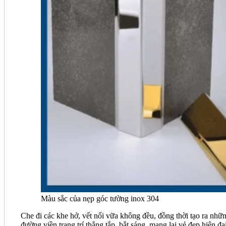
Màu sắc của nẹp góc tường inox 304
Che đi các khe hở, vết nối vữa không đều, đồng thời tạo ra nhữ
đường viền trang trí thẳng tắp, bắt sáng, mang lại vẻ đẹp hiện đạ