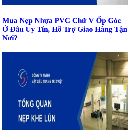
Mua Nẹp Nhựa PVC Chữ V Ốp Góc
Ở Đâu Uy Tín, Hỗ Trợ Giao Hàng Tận
Nơi?