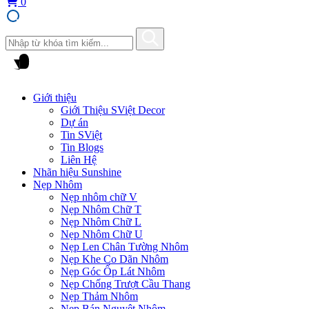
0
Giới thiệu
Giới Thiệu SViệt Decor
Dự án
Tin SViệt
Tin Blogs
Liên Hệ
Nhãn hiệu Sunshine
Nẹp Nhôm
Nẹp nhôm chữ V
Nẹp Nhôm Chữ T
Nẹp Nhôm Chữ L
Nẹp Nhôm Chữ U
Nẹp Len Chân Tường Nhôm
Nẹp Khe Co Dãn Nhôm
Nẹp Góc Ốp Lát Nhôm
Nẹp Chống Trượt Cầu Thang
Nẹp Thảm Nhôm
Nẹp Bán Nguyệt Nhôm