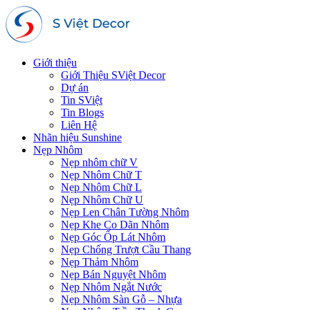
Giới thiệu
Giới Thiệu SViệt Decor
Dự án
Tin SViệt
Tin Blogs
Liên Hệ
Nhãn hiệu Sunshine
Nẹp Nhôm
Nẹp nhôm chữ V
Nẹp Nhôm Chữ T
Nẹp Nhôm Chữ L
Nẹp Nhôm Chữ U
Nẹp Len Chân Tường Nhôm
Nẹp Khe Co Dãn Nhôm
Nẹp Góc Ốp Lát Nhôm
Nẹp Chống Trượt Cầu Thang
Nẹp Thảm Nhôm
Nẹp Bán Nguyệt Nhôm
Nẹp Nhôm Ngắt Nước
Nẹp Nhôm Sàn Gỗ – Nhựa