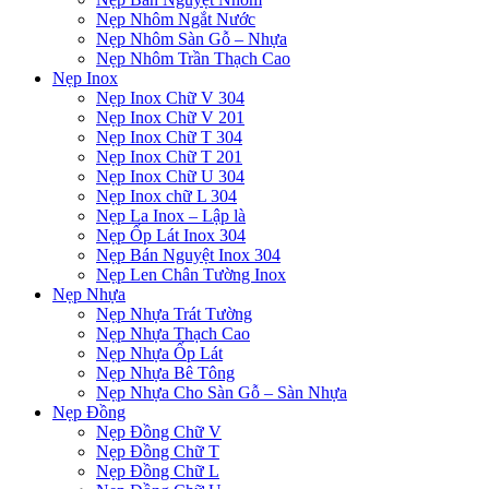
Nẹp Nhôm Ngắt Nước
Nẹp Nhôm Sàn Gỗ – Nhựa
Nẹp Nhôm Trần Thạch Cao
Nẹp Inox
Nẹp Inox Chữ V 304
Nẹp Inox Chữ V 201
Nẹp Inox Chữ T 304
Nẹp Inox Chữ T 201
Nẹp Inox Chữ U 304
Nẹp Inox chữ L 304
Nẹp La Inox – Lập là
Nẹp Ốp Lát Inox 304
Nẹp Bán Nguyệt Inox 304
Nẹp Len Chân Tường Inox
Nẹp Nhựa
Nẹp Nhựa Trát Tường
Nẹp Nhựa Thạch Cao
Nẹp Nhựa Ốp Lát
Nẹp Nhựa Bê Tông
Nẹp Nhựa Cho Sàn Gỗ – Sàn Nhựa
Nẹp Đồng
Nẹp Đồng Chữ V
Nẹp Đồng Chữ T
Nẹp Đồng Chữ L