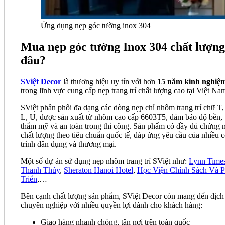
Ứng dụng nẹp góc tường inox 304
Mua nẹp góc tường Inox 304 chất lượng
đâu?
SViệt Decor
là thương hiệu uy tín với hơn
15 năm kinh nghiệ
trong lĩnh vực cung cấp nẹp trang trí chất lượng cao tại Việt Na
SViệt phân phối đa dạng các dòng nẹp chỉ nhôm trang trí chữ T,
L, U, được sản xuất từ nhôm cao cấp 6603T5, đảm bảo độ bền, 
thẩm mỹ và an toàn trong thi công. Sản phẩm có đầy đủ chứng 
chất lượng theo tiêu chuẩn quốc tế, đáp ứng yêu cầu của nhiều 
trình dân dụng và thương mại.
Một số dự án sử dụng nẹp nhôm trang trí SViệt như:
Lynn Time
Thanh Thủy
,
Sheraton Hanoi Hotel
,
Học Viện Chính Sách Và P
Triển
,…
Bên cạnh chất lượng sản phẩm, SViệt Decor còn mang đến dịch
chuyên nghiệp với nhiều quyền lợi dành cho khách hàng:
Giao hàng nhanh chóng, tận nơi trên toàn quốc