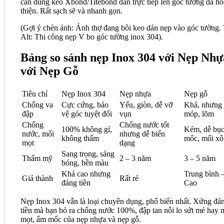
cần dùng keo Xbond/Titebond dán trực tiếp lên góc tường đã h
thiện. Rất sạch sẽ và nhanh gọn.
(Gợi ý chèn ảnh: Ảnh thợ đang bôi keo dán nẹp vào góc tường.
Alt: Thi công nẹp V bo góc tường inox 304).
Bảng so sánh nẹp Inox 304 với Nẹp Nhự
với Nẹp Gỗ
Tiêu chí
Nẹp Inox 304
Nẹp nhựa
Nẹp gỗ
Chống va
Cực cứng, bảo
Yếu, giòn, dễ vỡ
Khá, nhưng
đập
vệ góc tuyệt đối
vụn
móp, lõm
Chống
Chống nước tốt
100% không gỉ,
Kém, dễ bục
nước, mối
nhưng dễ biến
không thấm
mốc, mối x
mọt
dạng
Sang trọng, sáng
Thẩm mỹ
2 – 3 năm
3 – 5 năm
bóng, bền màu
Khá cao nhưng
Trung bình 
Giá thành
Rất rẻ
đáng tiền
Cao
Nẹp Inox 304 vẫn là loại chuyên dụng, phổ biến nhất. Xứng đá
tiền mà bạn bỏ ra chống nước 100%, đập tan nỗi lo sứt mẻ hay 
mọt, ẩm mốc của nẹp nhựa và nẹp gỗ.