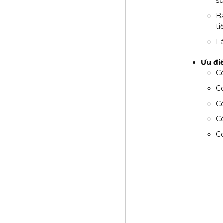
sử
Bả
ti
Là
Ưu đi
Có
Có
Có
Có
Có