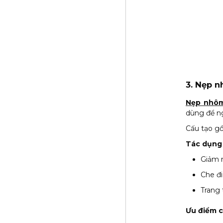
3. Nẹp 
Nẹp nhôm
dùng để ng
Cấu tạo g
Tác dụng
Giảm n
Che đi
Trang 
Ưu điểm c