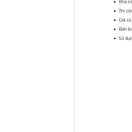
Khả nă
Thi c
Giá cả
Bền bỉ
Sử dụn