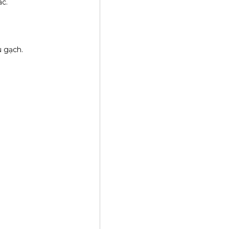
ác.
u gạch.