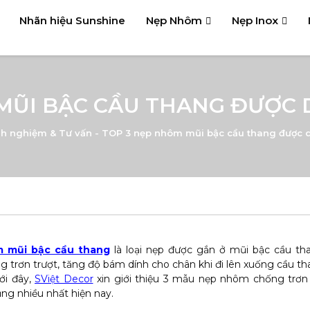
Nhãn hiệu Sunshine
Nẹp Nhôm
Nẹp Inox
MŨI BẬC CẦU THANG ĐƯỢC
nh nghiệm & Tư vấn
-
TOP 3 nẹp nhôm mũi bậc cầu thang được 
 mũi bậc cầu thang
là loại nẹp được gắn ở mũi bậc cầu tha
 trơn trượt, tăng độ bám dính cho chân khi đi lên xuống cầu t
ưới đây,
SViệt Decor
xin giới thiệu 3 mẫu nẹp nhôm chống trơn
ng nhiều nhất hiện nay.