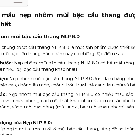
 mẫu nẹp nhôm mũi bậc cầu thang đư
nhất
nhôm mũi bậc cầu thang NLP8.0
chống trượt cầu thang NLP 8.0
là một sản phẩm được thiết kế
rí mũi bậc cầu thang. Sản phẩm này có những đặc điểm sau:
thước:
Nẹp nhôm mũi bậc cầu thang NLP 8.0 có bề mặt rộng
i nhiều loại bậc cầu thang khác nhau.
iệu:
Nẹp nhôm mũi bậc cầu thang NLP 8.0 được làm bằng nhô
bền cao, chống ăn mòn, chống trơn trượt, dễ dàng lau chùi và b
ắc:
Nẹp nhôm mũi bậc cầu thang NLP 8.0 có nhiều màu sắc 
p với nhiều phong cách nội thất khác nhau. Các màu sắc phổ bi
bóng, vàng mờ, bạc bóng (màu inox), bạc mờ (màu nhôm), sâ
dụng của Nẹp NLP 8.0:
úp ngăn ngừa trơn trượt ở mũi bậc cầu thang, tăng độ an toà