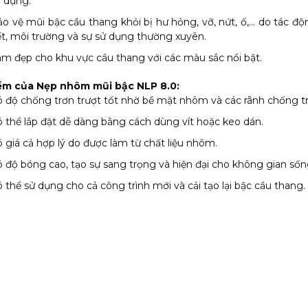
 dụng.
o vệ mũi bậc cầu thang khỏi bị hư hỏng, vỡ, nứt, ố,… do tác độ
ết, môi trường và sự sử dụng thường xuyên.
m đẹp cho khu vực cầu thang với các màu sắc nổi bật.
ểm của Nẹp nhôm mũi bậc NLP 8.0:
 độ chống trơn trượt tốt nhờ bề mặt nhôm và các rãnh chống tr
 thể lắp đặt dễ dàng bằng cách dùng vít hoặc keo dán.
 giá cả hợp lý do được làm từ chất liệu nhôm.
 độ bóng cao, tạo sự sang trọng và hiện đại cho không gian sốn
 thể sử dụng cho cả công trình mới và cải tạo lại bậc cầu thang.