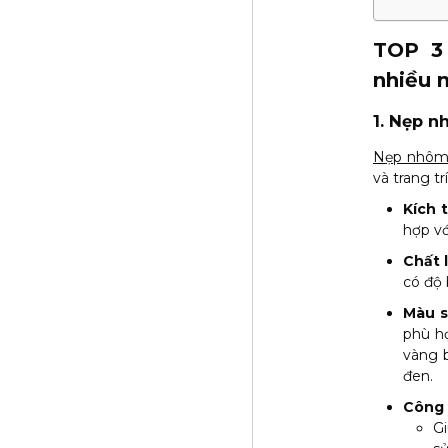
TOP 3
nhiều 
1. Nẹp 
Nẹp nhôm 
và trang t
Kích 
hợp vớ
Chất l
có độ 
Màu s
phù hợ
vàng 
đen.
Công 
Gi