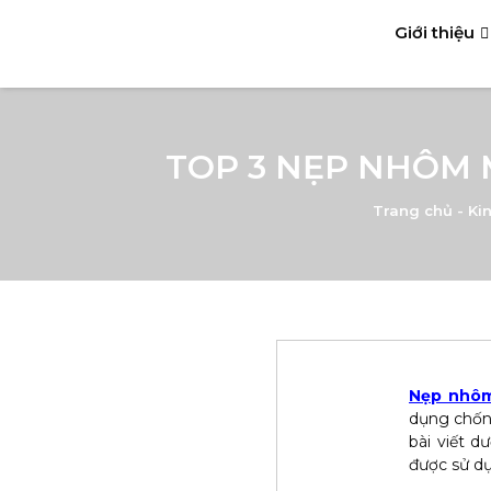
Giới thiệu
TOP 3 NẸP NHÔM 
Trang chủ
-
Ki
Nẹp nhôm
dụng chống
bài viết d
được sử dụ