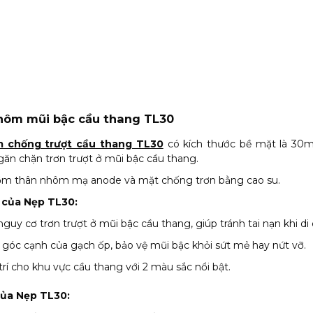
nhôm mũi bậc cầu thang TL30
 chống trượt cầu thang TL30
có kích thước bề mặt là 3
ăn chặn trơn trượt ở mũi bậc cầu thang.
ồm thân nhôm mạ anode và mặt chống trơn bằng cao su.
 của Nẹp TL30:
guy cơ trơn trượt ở mũi bậc cầu thang, giúp tránh tai nạn khi di
 góc cạnh của gạch ốp, bảo vệ mũi bậc khỏi sứt mẻ hay nứt vỡ.
trí cho khu vực cầu thang với 2 màu sắc nổi bật.
ủa Nẹp TL30: