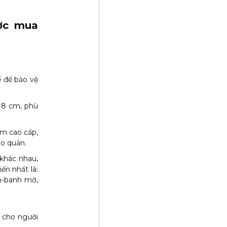
ợc mua
 để bảo vệ
 8 cm, phù
m cao cấp,
ảo quản.
khác nhau,
ến nhất là:
m-banh mờ,
n cho người