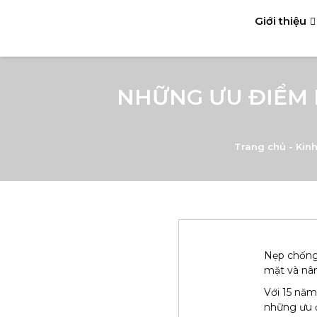
Giới thiệu
NHỮNG ƯU ĐIỂM 
Trang chủ
-
Kin
Nẹp chống 
mặt và nân
Với 15 năm
những ưu đ