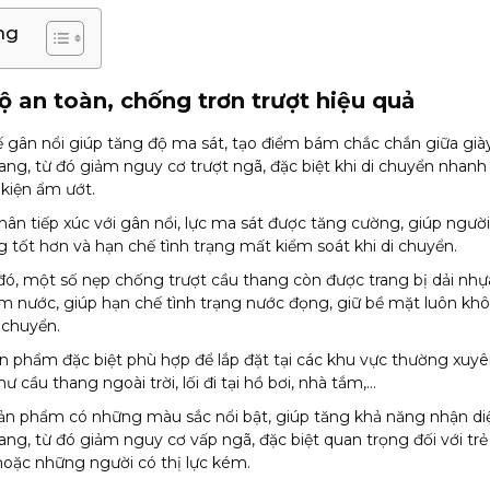
ng
ộ an toàn, chống trơn trượt hiệu quả
kế gân nổi giúp tăng độ ma sát, tạo điểm bám chắc chắn giữa già
ang, từ đó giảm nguy cơ trượt ngã, đặc biệt khi di chuyển nhanh
 kiện ẩm ướt.
hân tiếp xúc với gân nổi, lực ma sát được tăng cường, giúp ngườ
 tốt hơn và hạn chế tình trạng mất kiểm soát khi di chuyển.
ó, một số nẹp chống trượt cầu thang còn được trang bị dải nh
 nước, giúp hạn chế tình trạng nước đọng, giữ bề mặt luôn khô
i chuyển.
n phẩm đặc biệt phù hợp để lắp đặt tại các khu vực thường xuyê
ư cầu thang ngoài trời, lối đi tại hồ bơi, nhà tắm,…
sản phẩm có những màu sắc nổi bật, giúp tăng khả năng nhận d
ang, từ đó giảm nguy cơ vấp ngã, đặc biệt quan trọng đối với trẻ
hoặc những người có thị lực kém.