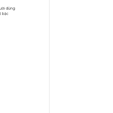
gười dùng
t bậc