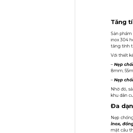
Tăng t
Sản phẩm đ
inox 304 h
tăng tính
Với thiết 
–
Nẹp chốn
8mm; 55m
–
Nẹp chốn
Nhờ đó, sả
khu dân cư
Đa dạn
Nẹp chống 
inox, đồn
mặt cầu t