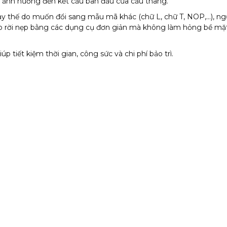
 ảnh hưởng đến kết cấu ban đầu của cầu thang.
ay thế do muốn đổi sang mẫu mã khác (chữ L, chữ T, NOP,…), n
áo rời nẹp bằng các dụng cụ đơn giản mà không làm hỏng bề mặ
úp tiết kiệm thời gian, công sức và chi phí bảo trì.