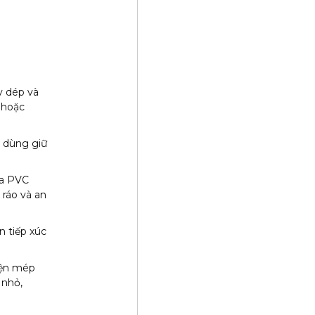
y dép và
 hoặc
i dùng giữ
ựa PVC
 ráo và an
n tiếp xúc
iện mép
 nhỏ,