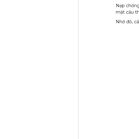
Nẹp chống 
mặt cầu th
Nhờ đó, cầ