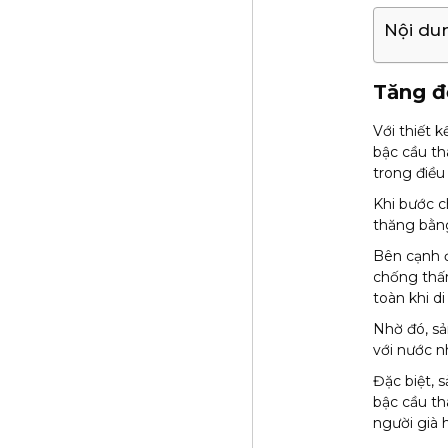
Nội du
Tăng đ
Với thiết 
bậc cầu th
trong điều
Khi bước c
thăng bằng
Bên cạnh đ
chống thấm
toàn khi d
Nhờ đó, sả
với nước nh
Đặc biệt, 
bậc cầu th
người già 