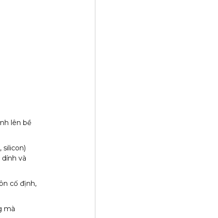
nh lên bề
 silicon)
 dính và
ôn cố định,
ng mà