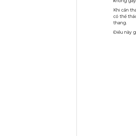
không gây
Khi cần th
có thể th
thang.
Điều này gi