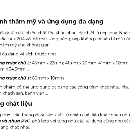
ính thẩm mỹ và ứng dụng đa dạng
ược làm từ nhiều chất liệu khác nhau, đặc biệt là nẹp inox. Nhờ
oặc inox 204 với bề mặt sáng bóng, nẹp không chỉ bền bỉ mà cò
 thẩm mỹ cho không gian.
kế đa dạng về kích thước như:
g trượt chữ L:
45mm x 22mm; 41mm x 20mm; 41mm x 12mm;
m x 34.5mm,…
g trượt chữ T:
60mm x 10mm
n phẩm có thể ứng dụng đa dạng các công trình khác nhau như:
, khách sạn, bệnh viện,…
g chất liệu
trượt cầu thang được sản xuất từ nhiều chất liệu khác nhau nh
g và nhựa PVC
phù hợp với từng nhu cầu sử dụng cũng như các 
hang khác nhau.