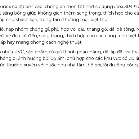
p inox có độ bền cao, chống ăn mòn tốt nhờ sử dụng
inox 304 h
t sáng bóng giúp không gian thêm sang trọng, thích hợp cho c
cấp như khách sạn, trung tâm thương mại, biệt thự.
đó, nẹp nhôm chống gỉ, phù hợp với cầu thang gỗ, đá, bê tông.
 với vẻ đẹp cổ điển, sang trọng, thích hợp cho các công trình biệt 
cấp hay mang phong cách nghệ thuật.
p nhựa PVC, sản phẩm có giá thành phải chăng, dễ lắp đặt và tha
không bị ảnh hưởng bởi độ ẩm, phù hợp cho các khu vực có độ 
xúc thường xuyên với nước như nhà tắm, hồ bơi, lối đi công cộng