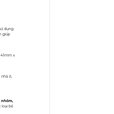
 sử dụng
n giúp
 41mm x
 nhà ở,
ư
nhôm,
loại bề