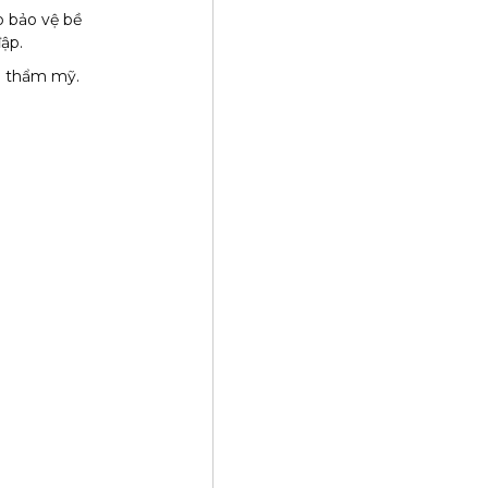
p bảo vệ bề
ập.
nh thẩm mỹ.