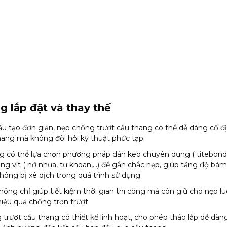
g lắp đặt và thay thế
u tạo đơn giản, nẹp chống trượt cầu thang có thể dễ dàng cố đị
ang mà không đòi hỏi kỹ thuật phức tạp.
g có thể lựa chọn phương pháp dán keo chuyên dụng ( t
itebond,
ng vít ( nở nhựa, tự khoan,…) để gắn chắc nẹp, giúp tăng độ bám
ông bị xê dịch trong quá trình sử dụng.
hông chỉ giúp tiết kiệm thời gian thi công mà còn giữ cho nẹp lu
iệu quả chống trơn trượt.
trượt cầu thang có thiết kế linh hoạt, cho phép tháo lắp dễ dà