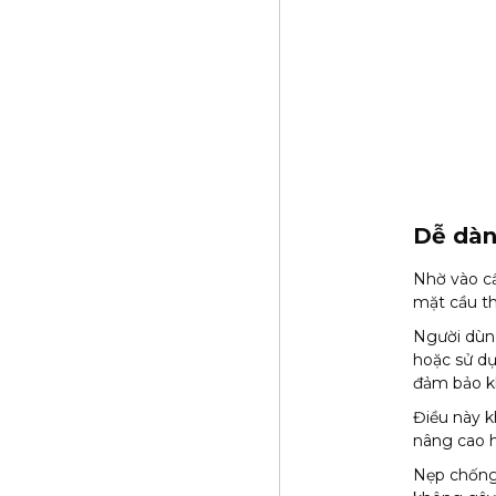
Dễ dàn
Nhờ vào cấ
mặt cầu th
Người dùn
hoặc sử dụ
đảm bảo kh
Điều này k
nâng cao h
Nẹp chống 