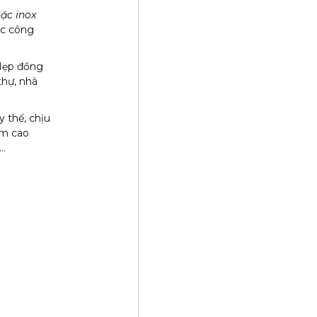
oặc inox
ác công
 Nẹp đồng
thự, nhà
y thế, chịu
ẩm cao
,…