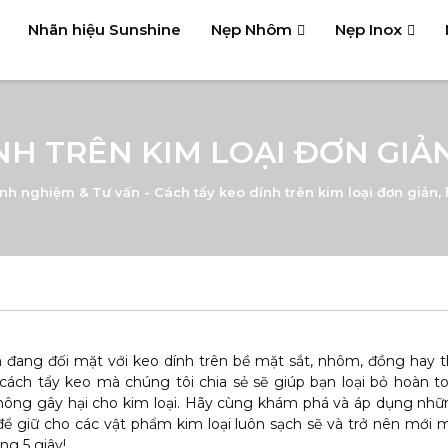
Nhãn hiệu Sunshine
Nẹp Nhôm
Nẹp Inox
H TRÊN KIM LOẠI ĐƠN GIẢN
inh nghiệm & Tư vấn
-
Cách tẩy keo dính trên kim loại đơn giản, 
n đang đối mặt với keo dính trên bề mặt sắt, nhôm, đồng hay 
cách tẩy keo mà chúng tôi chia sẻ sẽ giúp bạn loại bỏ hoàn t
hông gây hại cho kim loại. Hãy cùng khám phá và áp dụng nh
ể giữ cho các vật phẩm kim loại luôn sạch sẽ và trở nên mới
ng 5 giây!