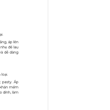
i.
ng, áp lên
 nhẹ để lau
và dễ dàng
loại.
 pasty. Áp
ng khăn mềm
o dính, làm