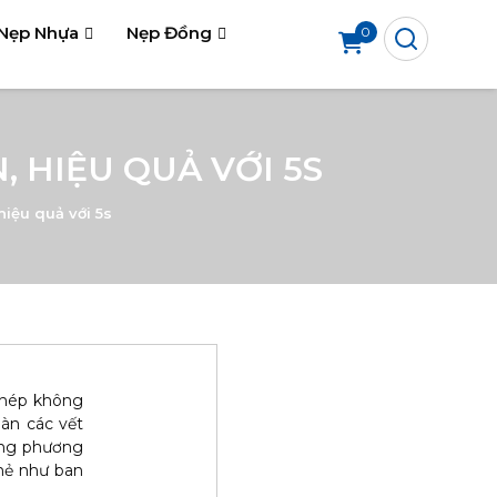
Nẹp Nhựa
Nẹp Đồng
0
, HIỆU QUẢ VỚI 5S
hiệu quả với 5s
thép không
oàn các vết
ững phương
 mẻ như ban