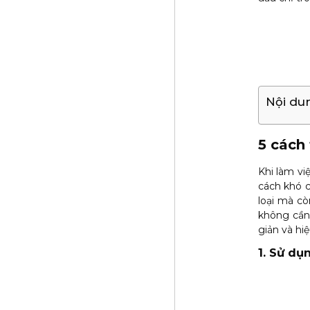
Nội du
5 cách 
Khi làm vi
cách khó c
loại mà cò
không cần 
giản và hi
1. Sử dụ