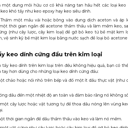
à một dung môi hữu cơ có khả năng tan hầu hết các loại keo d
 keo khó tẩy như keo epoxy hay keo siêu dính.
 Thấm một mẩu vải hoặc bông vào dung dịch aceton và áp l
 một thời gian ngắn để acetone thẩm thấu và làm mềm keo, s
ng (như cây lược, cây kim loại) để gỡ bỏ keo từ bề mặt kim lo
, vệ sinh kỹ bề mặt kim loại bằng nước sạch để loại bỏ acetone
ẩy keo dính cứng đầu trên kim loại
 tẩy keo dính trên kim loại trên đều không hiệu quả, bạn có th
tay hơn dùng cho những loại keo dính cứng đầu:
t chảo hoặc nồi nhỏ trên bếp và đổ một ít dầu thực vật (như 
ng dầu đến một nhiệt độ an toàn và đảm bảo rằng nó không sô
một cây lược hoặc vật tương tự để thoa dầu nóng lên vùng keo
i.
ột thời gian ngắn để dầu thẩm thấu vào keo và làm nó mềm.
ột vật cứng như cây lược hoặc cây kim loại để gỡ bỏ keo dín