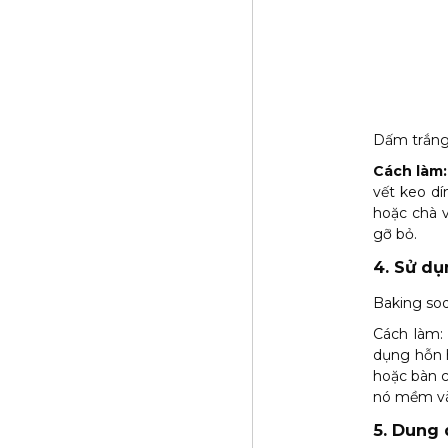
Dấm trắng 
Cách làm:
vết keo dí
hoặc chà 
gỡ bỏ.
4. Sử dụ
Baking sod
Cách làm:
dụng hỗn h
hoặc bàn c
nó mềm và
5. Dung