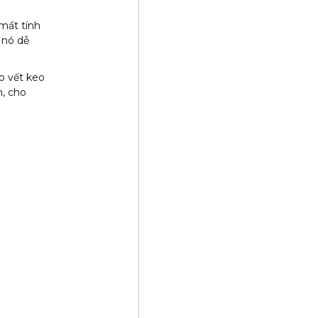
mất tính
 nó dễ
o vết keo
h, cho