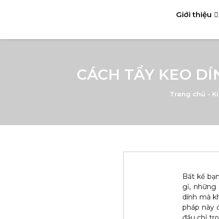
Giới thiệu
CÁCH TẨY KEO DÍN
Trang chủ
-
K
Bất kể bạ
gỉ, những 
dính mà k
pháp này đ
đầu chỉ tro