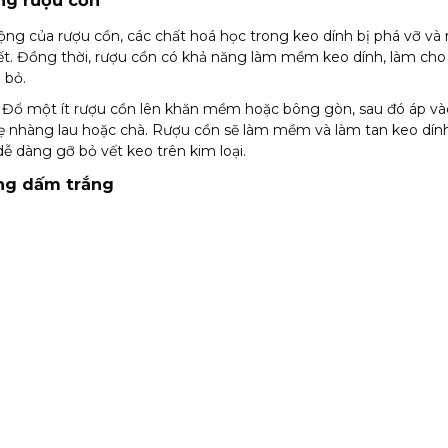
ng rượu cồn
ộng của rượu cồn, các chất hoá học trong keo dính bị phá vỡ và 
kết. Đồng thời, rượu cồn có khả năng làm mềm keo dính, làm cho
 bỏ.
: Đổ một ít rượu cồn lên khăn mềm hoặc bông gòn, sau đó áp và
ẹ nhàng lau hoặc chà. Rượu cồn sẽ làm mềm và làm tan keo dín
ễ dàng gỡ bỏ vết keo trên kim loại.
ụng dấm trắng