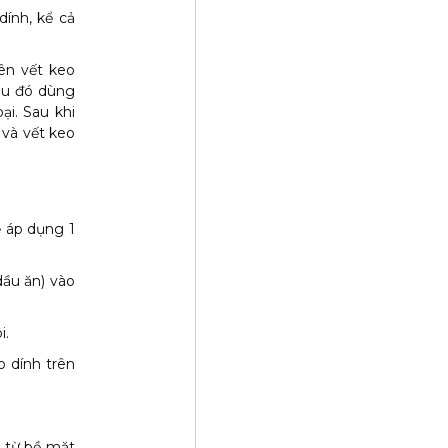
ính, kể cả
ên vết keo
au đó dùng
ại. Sau khi
 và vết keo
ể áp dụng 1
dầu ăn) vào
i.
 dính trên
h từ bề mặt