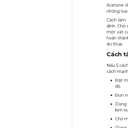
Acetone l
những loại
Cách làm:
dính. Chờ
một vật cứ
hoàn thành
dư thừa.
Cách t
Nếu 5 cách
cách mạnh 
Đặt mộ
đó.
Đun nó
Dùng 
kim loạ
Chờ m
Dùng m