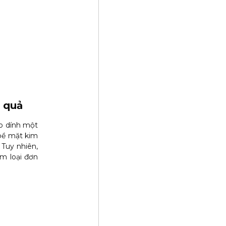
u quả
eo dính một
 bề mặt kim
 Tuy nhiên,
im loại đơn