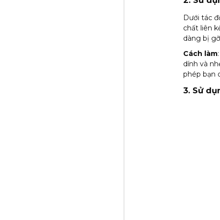
2. Sử dụ
Dưới tác đ
chất liên 
dàng bị gỡ
Cách làm
dính và nh
phép bạn d
3. Sử d