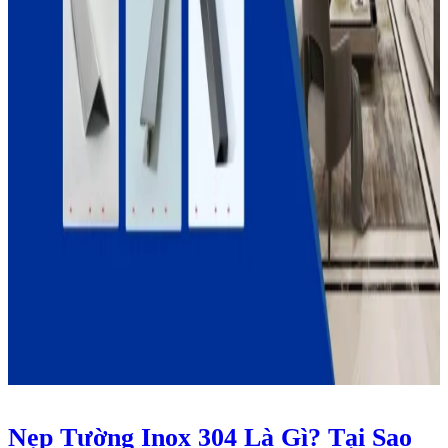
Nẹp Tường Inox 304 Là Gì? Tại Sao