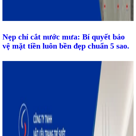
Nẹp chỉ cắt nước mưa: Bí quyết bảo
vệ mặt tiền luôn bền đẹp chuẩn 5 sao.