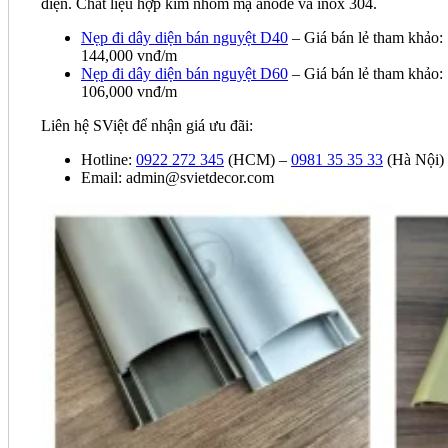
điện. Chất liệu hợp kim nhôm mạ anode và inox 304.
Nẹp đi dây diện bán nguyệt D40
– Giá bán lẻ tham khảo:
144,000 vnđ/m
Nẹp đi dây diện bán nguyệt D60
– Giá bán lẻ tham khảo:
106,000 vnđ/m
Liên hệ SViệt để nhận giá ưu đãi:
Hotline:
0922 272 345
(HCM) –
0981 35 35 33
(Hà Nội)
Email: admin@svietdecor.com