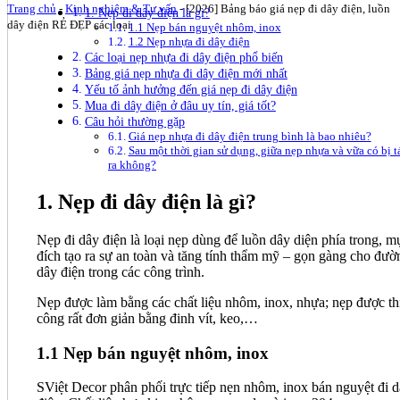
Trang chủ
-
Kinh nghiệm & Tư vấn
-
[2026] Bảng báo giá nẹp đi dây điện, luồn
1. Nẹp đi dây điện là gì?
dây điện RẺ ĐẸP các loại
1.1 Nẹp bán nguyệt nhôm, inox
1.2 Nẹp nhựa đi dây điện
Các loại nẹp nhựa đi dây điện phổ biến
Bảng giá nẹp nhựa đi dây điện mới nhất
Yếu tố ảnh hưởng đến giá nẹp đi dây điện
Mua đi dây điện ở đâu uy tín, giá tốt?
Câu hỏi thường gặp
Giá nẹp nhựa đi dây điện trung bình là bao nhiêu?
Sau một thời gian sử dụng, giữa nẹp nhựa và vữa có bị t
ra không?
1. Nẹp đi dây điện là gì?
Nẹp đi dây điện là loại nẹp dùng để luồn dây diện phía trong, m
đích tạo ra sự an toàn và tăng tính thẩm mỹ – gọn gàng cho đườ
dây điện trong các công trình.
Nẹp được làm bằng các chất liệu nhôm, inox, nhựa; nẹp được th
công rất đơn giản bằng đinh vít, keo,…
1.1 Nẹp bán nguyệt nhôm, inox
SViệt Decor phân phối trực tiếp nẹn nhôm, inox bán nguyệt đi 