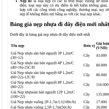
Nẹp lỗ:
là loại nẹp có các lỗ tròn hoặc vuông để luồn
điện, loại nẹp này có ưu điểm là tiết kiệm không gian,
hợp với các công trình công nghiệp, thương mại, tuy nh
nẹp lỗ không thẩm mỹ bằng so với các loại nẹp khác.
Bảng giá nẹp nhựa đi dây điện mới nhấ
Dưới đây là bảng giá nẹp nhựa đi dây điện mới nhất
Giá bá
Tên nẹp
Đơn vị
(VNĐ)
Giá Nẹp nhựa sàn bán nguyệt 3P 1,2m/C
Cây
43.000
(30×12)
Giá Nẹp nhựa sàn bán nguyệt 4P 1,2m/C
Cây
60.000
(40×16)-25C/H
Giá Nẹp nhựa sàn bán nguyệt 6P 1,2m/C
Cây
80.000
(60×22)-12C/H
Giá Nẹp nhựa sàn bán nguyệt 8P 1,2m/C
Cây
116.000
(80×22)
Giá Nẹp nhựasàn bán nguyệt 12P 1,2m/C
Cây
135.000
(100×22)
Giá Nẹp nhựa vuông 2P-1,7m L1(100c/b)
Cây
17.000
Giá Nẹp nhựa vuông 2,5P-1,7m(50c/b)
Cây
20.000