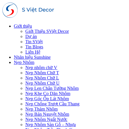
Giới thiệu
Giới Thiệu SViệt Decor
Dự án
Tin SViệt
Tin Blogs
Liên Hệ
Nhãn hiệu Sunshine
Nẹp Nhôm
Nẹp nhôm chữ V
Nẹp Nhôm Chữ T
Nẹp Nhôm Chữ L
Nẹp Nhôm Chữ U
Nẹp Len Chân Tường Nhôm
Nẹp Khe Co Dãn Nhôm
Nẹp Góc Ốp Lát Nhôm
Nẹp Chống Trượt Cầu Thang
Nẹp Thảm Nhôm
Nẹp Bán Nguyệt Nhôm
Nẹp Nhôm Ngắt Nước
Nẹp Nhôm Sàn Gỗ – Nhựa