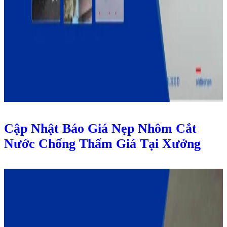
Cập Nhật Báo Giá Nẹp Nhôm Cắt
Nước Chống Thấm Giá Tại Xưởng