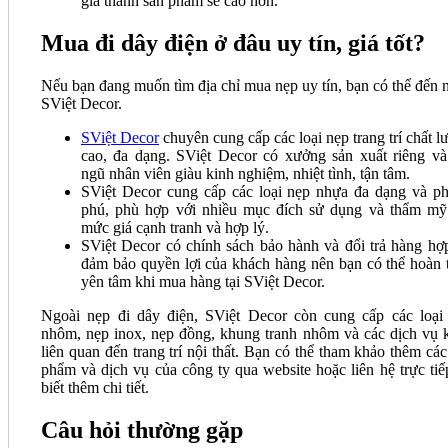
giá thành sản phẩm sẽ cao hơn.
Mua đi dây điện ở đâu uy tín, giá tốt?
Nếu bạn đang muốn tìm địa chỉ mua nẹp uy tín, bạn có thể đến 
SViệt Decor.
SViệt Decor
chuyên cung cấp các loại nẹp trang trí chất l
cao, đa dạng. SViệt Decor có xưởng sản xuất riêng và
ngũ nhân viên giàu kinh nghiệm, nhiệt tình, tận tâm.
SViệt Decor cung cấp các loại nẹp nhựa đa dạng và p
phú, phù hợp với nhiều mục đích sử dụng và thẩm mỹ
mức giá cạnh tranh và hợp lý.
SViệt Decor có chính sách bảo hành và đổi trả hàng hợp
đảm bảo quyền lợi của khách hàng nên bạn có thể hoàn 
yên tâm khi mua hàng tại SViệt Decor.
Ngoài nẹp đi dây điện, SViệt Decor còn cung cấp các loại
nhôm, nẹp inox, nẹp đồng, khung tranh nhôm và các dịch vụ 
liên quan đến trang trí nội thất. Bạn có thể tham khảo thêm các
phẩm và dịch vụ của công ty qua website hoặc liên hệ trực tiế
biết thêm chi tiết.
Câu hỏi thường gặp