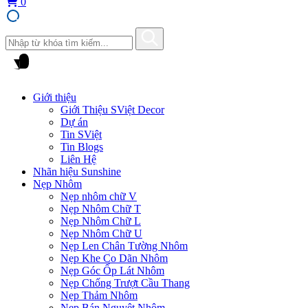
0
Giới thiệu
Giới Thiệu SViệt Decor
Dự án
Tin SViệt
Tin Blogs
Liên Hệ
Nhãn hiệu Sunshine
Nẹp Nhôm
Nẹp nhôm chữ V
Nẹp Nhôm Chữ T
Nẹp Nhôm Chữ L
Nẹp Nhôm Chữ U
Nẹp Len Chân Tường Nhôm
Nẹp Khe Co Dãn Nhôm
Nẹp Góc Ốp Lát Nhôm
Nẹp Chống Trượt Cầu Thang
Nẹp Thảm Nhôm
Nẹp Bán Nguyệt Nhôm