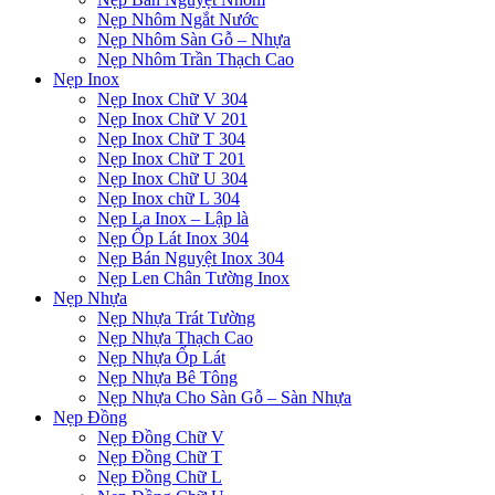
Nẹp Nhôm Ngắt Nước
Nẹp Nhôm Sàn Gỗ – Nhựa
Nẹp Nhôm Trần Thạch Cao
Nẹp Inox
Nẹp Inox Chữ V 304
Nẹp Inox Chữ V 201
Nẹp Inox Chữ T 304
Nẹp Inox Chữ T 201
Nẹp Inox Chữ U 304
Nẹp Inox chữ L 304
Nẹp La Inox – Lập là
Nẹp Ốp Lát Inox 304
Nẹp Bán Nguyệt Inox 304
Nẹp Len Chân Tường Inox
Nẹp Nhựa
Nẹp Nhựa Trát Tường
Nẹp Nhựa Thạch Cao
Nẹp Nhựa Ốp Lát
Nẹp Nhựa Bê Tông
Nẹp Nhựa Cho Sàn Gỗ – Sàn Nhựa
Nẹp Đồng
Nẹp Đồng Chữ V
Nẹp Đồng Chữ T
Nẹp Đồng Chữ L