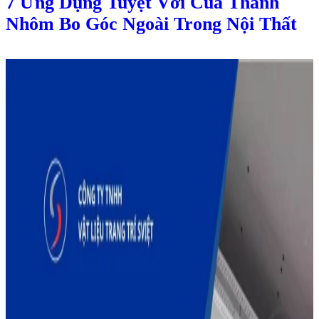
7 Ứng Dụng Tuyệt Vời Của Thanh
Nhôm Bo Góc Ngoài Trong Nội Thất