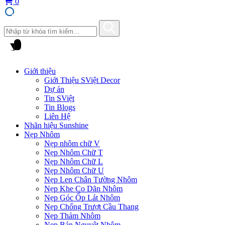
0
Giới thiệu
Giới Thiệu SViệt Decor
Dự án
Tin SViệt
Tin Blogs
Liên Hệ
Nhãn hiệu Sunshine
Nẹp Nhôm
Nẹp nhôm chữ V
Nẹp Nhôm Chữ T
Nẹp Nhôm Chữ L
Nẹp Nhôm Chữ U
Nẹp Len Chân Tường Nhôm
Nẹp Khe Co Dãn Nhôm
Nẹp Góc Ốp Lát Nhôm
Nẹp Chống Trượt Cầu Thang
Nẹp Thảm Nhôm
Nẹp Bán Nguyệt Nhôm