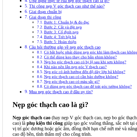
Ứng dụng thực tế của nẹp góc thạch cao là gì?
Thi công nẹp V góc thạch cao như thế nào?
Giai đoạn chuẩn bị
Giai đoạn thi công
Bước 1: Chuẩn bị & đo đạc
Bước 2: Cắt và đặt nẹp
Bước 3: Cố định nẹp
Bước 4: Trét bột bả
Bước 5: Hoàn thiện
Câu hỏi thường gặp về nẹp góc thạch cao
Có bắt buộc phải dùng nẹp góc khi làm thạch cao khôn
Có thể dùng keo thay cho bắn ghim không?
Nẹp bo góc thạch cao có bị lộ sau khi sơn không?
Khi nào nên lắp nẹp góc V thạch cao?
Nẹp góc có ảnh hưởng đến độ dày lớp bả không?
Nẹp góc thạch cao có cần bảo dưỡng không?
Nẹp góc thạch cao có màu sắc gì?
Có dùng nẹp góc thạch cao để trát góc tường không?
Mua nẹp góc thạch cao ở đâu uy tín?
Nẹp góc thạch cao là gì?
Nẹp góc thạch cao
(hay nẹp V góc thạch cao, nẹp bo góc thạch
cao) là
phụ kiện thi công
giúp tạo góc vuông thẳng, sắc nét tại 
vị trí góc dương hoặc góc âm, đồng thời hạn chế nứt mẻ và nân
cao độ bền, tính thẩm mỹ cho công trình.