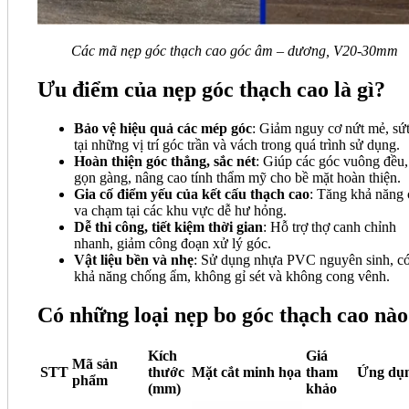
Các mã nẹp góc thạch cao góc âm – dương, V20-30mm
Ưu điểm của nẹp góc thạch cao là gì?
Bảo vệ hiệu quả các mép góc
: Giảm nguy cơ nứt mẻ, sứ
tại những vị trí góc trần và vách trong quá trình sử dụng.
Hoàn thiện góc thẳng, sắc nét
: Giúp các góc vuông đều,
gọn gàng, nâng cao tính thẩm mỹ cho bề mặt hoàn thiện.
Gia cố điểm yếu của kết cấu thạch cao
: Tăng khả năng 
va chạm tại các khu vực dễ hư hỏng.
Dễ thi công, tiết kiệm thời gian
: Hỗ trợ thợ canh chỉnh
nhanh, giảm công đoạn xử lý góc.
Vật liệu bền và nhẹ
: Sử dụng nhựa PVC nguyên sinh, c
khả năng chống ẩm, không gỉ sét và không cong vênh.
Có những loại nẹp bo góc thạch cao nà
Kích
Giá
Mã sản
STT
thước
Mặt cắt minh họa
tham
Ứng dụ
phẩm
(mm)
khảo