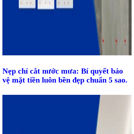
Nẹp chỉ cắt nước mưa: Bí quyết bảo
vệ mặt tiền luôn bền đẹp chuẩn 5 sao.