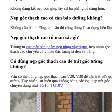
Không đáng kể, nẹp còn giúp lấy cữ bả phẳng dễ dàng hơn.
Nẹp góc thạch cao có cần bảo dưỡng không?
Không cần bảo dưỡng, chỉ cần thi công đúng là sử dụng bền lâu
Nẹp góc thạch cao có màu sắc gì?
Tương tự
các mẫu sản phẩm nẹp nhựa xây dựng
, nẹp nhựa góc
thạch cao chủ yếu có 2 màu đặc trưng là đen và trắng.
Có dùng nẹp góc thạch cao để trát góc tường
không?
Vẫn có thể dùng nẹp góc thạch cao V20, V30 để căn trát vữa g
tường. Tuy nhiên, sự hiệu quả không bằng các loại nẹp trát góc
chuyên dùng như
TG10
,
TG10V
.