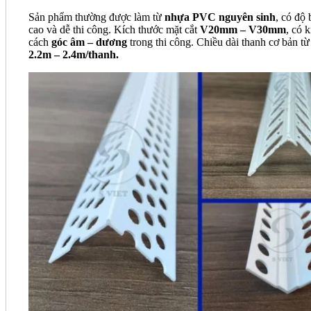
Sản phẩm thường được làm từ
nhựa PVC nguyên sinh
, có độ 
cao và dễ thi công. Kích thước mặt cắt
V20mm – V30mm
, có k
cách
góc âm – dương
trong thi công. Chiều dài thanh cơ bản từ
2.2m – 2.4m/thanh.