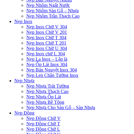
Nẹp Nhôm Ngắt Nước
Nẹp Nhôm Sàn Gỗ – Nhựa
Nẹp Nhôm Trần Thạch Cao
Nẹp Inox
Nẹp Inox Chữ V 304
Nẹp Inox Chữ V 201
Nẹp Inox Chữ T 304
Nẹp Inox Chữ T 201
Nẹp Inox Chữ U 304
Nẹp Inox chữ L 304
Nẹp La Inox – Lập là
Nẹp Ốp Lát Inox 304
Nẹp Bán Nguyệt Inox 304
Nẹp Len Chân Tường Inox
Nẹp Nhựa
Nẹp Nhựa Trát Tường
Nẹp Nhựa Thạch Cao
Nẹp Nhựa Ốp Lát
Nẹp Nhựa Bê Tông
Nẹp Nhựa Cho Sàn Gỗ – Sàn Nhựa
Nẹp Đồng
Nẹp Đồng Chữ V
Nẹp Đồng Chữ T
Nẹp Đồng Chữ L