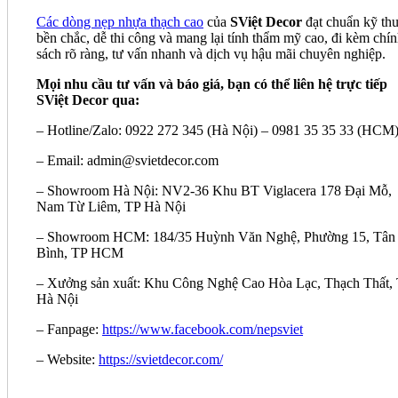
Các dòng nẹp nhựa thạch cao
của
SViệt Decor
đạt chuẩn kỹ thu
bền chắc, dễ thi công và mang lại tính thẩm mỹ cao, đi kèm chí
sách rõ ràng, tư vấn nhanh và dịch vụ hậu mãi chuyên nghiệp.
Mọi nhu cầu tư vấn và báo giá, bạn có thể liên hệ trực tiếp
SViệt Decor qua:
– Hotline/Zalo: 0922 272 345 (Hà Nội) – 0981 35 35 33 (HCM
– Email: admin@svietdecor.com
– Showroom Hà Nội: NV2-36 Khu BT Viglacera 178 Đại Mỗ,
Nam Từ Liêm, TP Hà Nội
– Showroom HCM: 184/35 Huỳnh Văn Nghệ, Phường 15, Tân
Bình, TP HCM
– Xưởng sản xuất: Khu Công Nghệ Cao Hòa Lạc, Thạch Thất,
Hà Nội
– Fanpage:
https://www.facebook.com/nepsviet
– Website:
https://svietdecor.com/