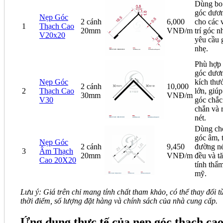
Dùng bo
góc dươ
Nẹp Góc
2 cánh
6,000
cho các 
1
Thạch Cao
20mm
VNĐ/m
trí góc n
V20x20
yêu cầu 
nhẹ.
Phù hợp
góc dươ
Nẹp Góc
kích thư
2 cánh
10,000
2
Thạch Cao
lớn, giúp
30mm
VNĐ/m
V30
góc chắc
chắn và 
nét.
Dùng ch
góc âm, 
Nẹp Góc
2 cánh
9,450
đường né
3
Âm Thạch
20mm
VNĐ/m
đều và t
Cao 20X20
tính thẩ
mỹ.
Lưu ý: Giá trên chỉ mang tính chất tham khảo, có thể thay đổi t
thời điểm, số lượng đặt hàng và chính sách của nhà cung cấp.
Ứng dụng thực tế của nẹp góc thạch ca