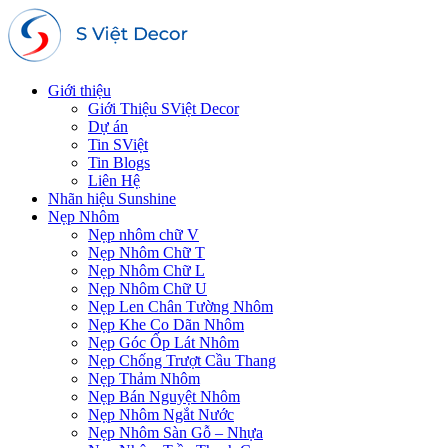
Giới thiệu
Giới Thiệu SViệt Decor
Dự án
Tin SViệt
Tin Blogs
Liên Hệ
Nhãn hiệu Sunshine
Nẹp Nhôm
Nẹp nhôm chữ V
Nẹp Nhôm Chữ T
Nẹp Nhôm Chữ L
Nẹp Nhôm Chữ U
Nẹp Len Chân Tường Nhôm
Nẹp Khe Co Dãn Nhôm
Nẹp Góc Ốp Lát Nhôm
Nẹp Chống Trượt Cầu Thang
Nẹp Thảm Nhôm
Nẹp Bán Nguyệt Nhôm
Nẹp Nhôm Ngắt Nước
Nẹp Nhôm Sàn Gỗ – Nhựa