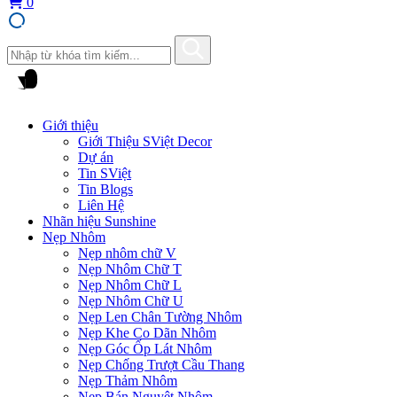
0
Giới thiệu
Giới Thiệu SViệt Decor
Dự án
Tin SViệt
Tin Blogs
Liên Hệ
Nhãn hiệu Sunshine
Nẹp Nhôm
Nẹp nhôm chữ V
Nẹp Nhôm Chữ T
Nẹp Nhôm Chữ L
Nẹp Nhôm Chữ U
Nẹp Len Chân Tường Nhôm
Nẹp Khe Co Dãn Nhôm
Nẹp Góc Ốp Lát Nhôm
Nẹp Chống Trượt Cầu Thang
Nẹp Thảm Nhôm
Nẹp Bán Nguyệt Nhôm