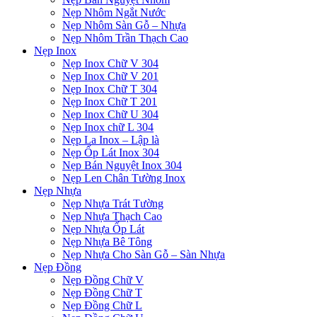
Nẹp Nhôm Ngắt Nước
Nẹp Nhôm Sàn Gỗ – Nhựa
Nẹp Nhôm Trần Thạch Cao
Nẹp Inox
Nẹp Inox Chữ V 304
Nẹp Inox Chữ V 201
Nẹp Inox Chữ T 304
Nẹp Inox Chữ T 201
Nẹp Inox Chữ U 304
Nẹp Inox chữ L 304
Nẹp La Inox – Lập là
Nẹp Ốp Lát Inox 304
Nẹp Bán Nguyệt Inox 304
Nẹp Len Chân Tường Inox
Nẹp Nhựa
Nẹp Nhựa Trát Tường
Nẹp Nhựa Thạch Cao
Nẹp Nhựa Ốp Lát
Nẹp Nhựa Bê Tông
Nẹp Nhựa Cho Sàn Gỗ – Sàn Nhựa
Nẹp Đồng
Nẹp Đồng Chữ V
Nẹp Đồng Chữ T
Nẹp Đồng Chữ L