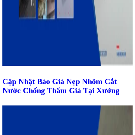
Cập Nhật Báo Giá Nẹp Nhôm Cắt
Nước Chống Thấm Giá Tại Xưởng