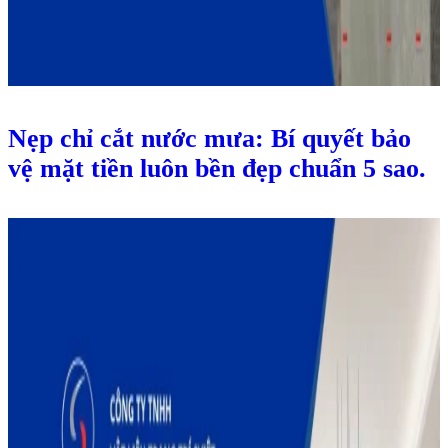
Nẹp chỉ cắt nước mưa: Bí quyết bảo
vệ mặt tiền luôn bền đẹp chuẩn 5 sao.