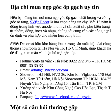
Địa chỉ mua nẹp góc ốp gạch uy tín
Nếu bạn đang tìm nơi mua nẹp góc ốp gạch chất lượng và có n
gốc rõ ràng,
SViệt Decor
là lựa chọn đáng tin cậy. Với 15 năm h
động trong lĩnh vực anode nhôm và sản xuất các phụ kiện trang t
từ nhôm, đồng, inox và nhựa, chúng tôi cung cấp các dòng nẹp 
ổn định và phù hợp cho nhiều loại công trình.
SViệt Decor sở hữu kho hàng lớn, xưởng sản xuất hiện đại cùng
thống showroom tại Hà Nội và TP. Hồ Chí Minh, giúp khách h
dễ dàng xem mẫu và nhận hỗ trợ trực tiếp.
Hotline/Zalo tư vấn: • Hà Nội: 0922 272 345 – TP. HCM:
0981 35 35 33
Email:
admin@svietdecor.com
Showroom Hà Nội: NV2-36, Khu BT Viglacera, 178 Đại
Mỗ, Nam Từ Liêm, Hà Nội Showroom TP. HCM: 184/3
Huỳnh Văn Nghệ, Phường 15, Tân Bình, TP. HCM
Xưởng sản xuất: Khu Công Nghệ Cao Hòa Lạc, Thạch T
Hà Nội
Fanpage:
https://www.facebook.com/nepsviet
Một số câu hỏi thường gặp