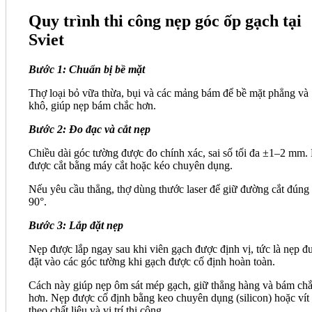
Quy trình thi công nẹp góc ốp gạch tại
Sviet
Bước 1: Chuẩn bị bề mặt
Thợ loại bỏ vữa thừa, bụi và các mảng bám để bề mặt phẳng và
khô, giúp nẹp bám chắc hơn.
Bước 2: Đo đạc và cắt nẹp
Chiều dài góc tường được đo chính xác, sai số tối đa ±1–2 mm.
được cắt bằng máy cắt hoặc kéo chuyên dụng.
Nếu yêu cầu thẳng, thợ dùng thước laser để giữ đường cắt đúng
90°.
Bước 3: Lắp đặt nẹp
Nẹp được lắp ngay sau khi viên gạch được định vị, tức là nẹp đ
đặt vào các góc tường khi gạch được cố định hoàn toàn.
Cách này giúp nẹp ôm sát mép gạch, giữ thẳng hàng và bám ch
hơn. Nẹp được cố định bằng keo chuyên dụng (silicon) hoặc vít
theo chất liệu và vị trí thi công.