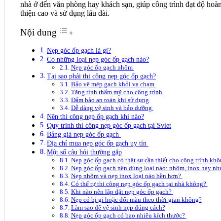
nhà ở đến văn phòng hay khách sạn, giúp công trình đạt độ hoà
thiện cao và sử dụng lâu dài.
Nội dung
Nẹp góc ốp gạch là gì?
Có những loại nẹp góc ốp gạch nào?
Nẹp góc ốp gạch nhôm
Tại sao phải thi công nẹp góc ốp gạch?
Bảo vệ mép gạch khỏi va chạm
Tăng tính thẩm mỹ cho công trình
Đảm bảo an toàn khi sử dụng
Dễ dàng vệ sinh và bảo dưỡng
Nên thi công nẹp ốp gạch khi nào?
Quy trình thi công nẹp góc ốp gạch tại Sviet
Bảng giá nẹp góc ốp gạch
Địa chỉ mua nẹp góc ốp gạch uy tín
Một số câu hỏi thường gặp
Nẹp góc ốp gạch có thật sự cần thiết cho công trình kh
Nẹp góc ốp gạch nên dùng loại nào: nhôm, inox hay n
Nẹp nhôm và nẹp inox loại nào bền hơn?
Có thể tự thi công nẹp góc ốp gạch tại nhà không?
Khi nào nên lắp đặt nẹp góc ốp gạch?
Nẹp có bị gỉ hoặc đổi màu theo thời gian không?
Làm sao để vệ sinh nẹp đúng cách?
Nẹp góc ốp gạch có bao nhiêu kích thước?