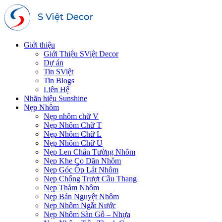
Giới thiệu
Giới Thiệu SViệt Decor
Dự án
Tin SViệt
Tin Blogs
Liên Hệ
Nhãn hiệu Sunshine
Nẹp Nhôm
Nẹp nhôm chữ V
Nẹp Nhôm Chữ T
Nẹp Nhôm Chữ L
Nẹp Nhôm Chữ U
Nẹp Len Chân Tường Nhôm
Nẹp Khe Co Dãn Nhôm
Nẹp Góc Ốp Lát Nhôm
Nẹp Chống Trượt Cầu Thang
Nẹp Thảm Nhôm
Nẹp Bán Nguyệt Nhôm
Nẹp Nhôm Ngắt Nước
Nẹp Nhôm Sàn Gỗ – Nhựa