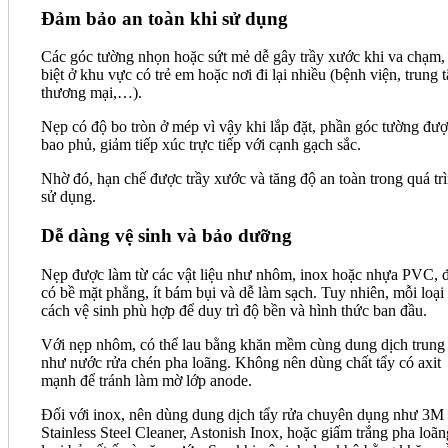
Đảm bảo an toàn khi sử dụng
Các góc tường nhọn hoặc sứt mẻ dễ gây trầy xước khi va chạm,
biệt ở khu vực có trẻ em hoặc nơi đi lại nhiều (bệnh viện, trung 
thương mại,…).
Nẹp có độ bo tròn ở mép vì vậy khi lắp đặt, phần góc tường đư
bao phủ, giảm tiếp xúc trực tiếp với cạnh gạch sắc.
Nhờ đó, hạn chế được trầy xước và tăng độ an toàn trong quá tr
sử dụng.
Dễ dàng vệ sinh và bảo dưỡng
Nẹp được làm từ các vật liệu như nhôm, inox hoặc nhựa PVC, 
có bề mặt phẳng, ít bám bụi và dễ làm sạch. Tuy nhiên, mỗi loại
cách vệ sinh phù hợp để duy trì độ bền và hình thức ban đầu.
Với nẹp nhôm, có thể lau bằng khăn mềm cùng dung dịch trung 
như nước rửa chén pha loãng. Không nên dùng chất tẩy có axit
mạnh để tránh làm mờ lớp anode.
Đối với inox, nên dùng dung dịch tẩy rửa chuyên dụng như 3M
Stainless Steel Cleaner, Astonish Inox, hoặc giấm trắng pha loãn