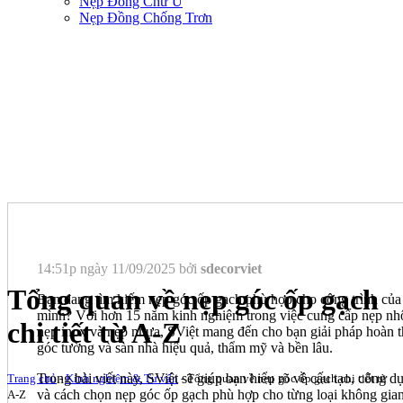
Nẹp Đồng Chữ U
Nẹp Đồng Chống Trơn
14:51p ngày 11/09/2025 bởi
sdecorviet
Tổng quan về nẹp góc ốp gạch
Bạn đang tìm kiếm nẹp góc ốp gạch phù hợp cho công trình của
mình? Với hơn 15 năm kinh nghiệm trong việc cung cấp nẹp n
chi tiết từ A-Z
nẹp inox và nẹp nhựa, SViệt mang đến cho bạn giải pháp hoàn t
góc tường và sàn nhà hiệu quả, thẩm mỹ và bền lâu.
Trong bài viết này, SViệt sẽ giúp bạn hiểu rõ về cấu tạo, công d
Trang chủ
-
Kinh nghiệm & Tư vấn
-
Tổng quan về nẹp góc ốp gạch chi tiết từ
và cách chọn nẹp góc ốp gạch phù hợp cho từng loại không gian
A-Z