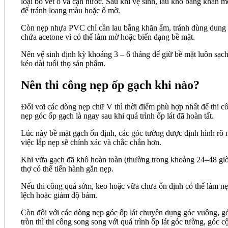
loại bỏ vết ố và cặn nước. Sau khi vệ sinh, lau khô bằng khăn 
để tránh loang màu hoặc ố mờ.
Còn nẹp nhựa PVC chỉ cần lau bằng khăn ẩm, tránh dùng dung
chứa acetone vì có thể làm mờ hoặc biến dạng bề mặt.
Nên vệ sinh định kỳ khoảng 3 – 6 tháng để giữ bề mặt luôn sạc
kéo dài tuổi thọ sản phẩm.
Nên thi công nẹp ốp gạch khi nào?
Đối vơi các dòng nẹp chữ V thì thời điểm phù hợp nhất để thi c
nẹp góc ốp gạch là ngay sau khi quá trình ốp lát đã hoàn tất.
Lúc này bề mặt gạch ổn định, các góc tường được định hình rõ 
việc lắp nẹp sẽ chính xác và chắc chắn hơn.
Khi vữa gạch đã khô hoàn toàn (thường trong khoảng 24–48 giờ
thợ có thể tiến hành gắn nẹp.
Nếu thi công quá sớm, keo hoặc vữa chưa ổn định có thể làm n
lệch hoặc giảm độ bám.
Còn đối với các dòng nẹp góc ốp lát chuyên dụng góc vuông, g
tròn thì thi công song song với quá trình ốp lát góc tường, góc cộ