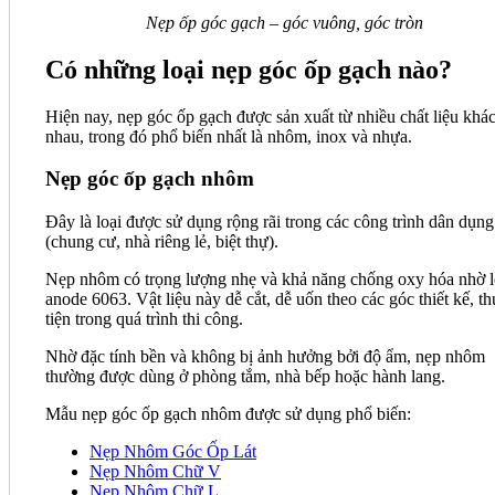
Nẹp ốp góc gạch – góc vuông, góc tròn
Có những loại nẹp góc ốp gạch nào?
Hiện nay, nẹp góc ốp gạch được sản xuất từ nhiều chất liệu khá
nhau, trong đó phổ biến nhất là nhôm, inox và nhựa.
Nẹp góc ốp gạch nhôm
Đây là loại được sử dụng rộng rãi trong các công trình dân dụng
(chung cư, nhà riêng lẻ, biệt thự).
Nẹp nhôm có trọng lượng nhẹ và khả năng chống oxy hóa nhờ 
anode 6063. Vật liệu này dễ cắt, dễ uốn theo các góc thiết kế, t
tiện trong quá trình thi công.
Nhờ đặc tính bền và không bị ảnh hưởng bởi độ ẩm, nẹp nhôm
thường được dùng ở phòng tắm, nhà bếp hoặc hành lang.
Mẫu nẹp góc ốp gạch nhôm được sử dụng phổ biến:
Nẹp Nhôm Góc Ốp Lát
Nẹp Nhôm Chữ V
Nẹp Nhôm Chữ L