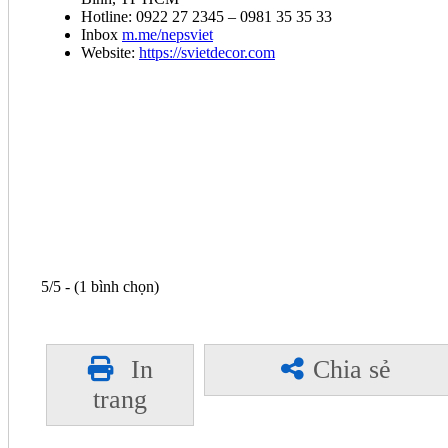
Hotline: 0922 27 2345 – 0981 35 35 33
Inbox
m.me/nepsviet
Website:
https://svietdecor.com
5/5 - (1 bình chọn)
In
Chia sẻ
trang