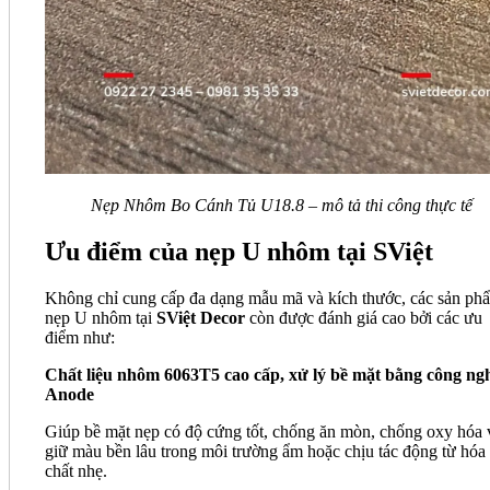
Nẹp Nhôm Bo Cánh Tủ U18.8 – mô tả thi công thực tế
Ưu điểm của nẹp U nhôm tại SViệt
Không chỉ cung cấp đa dạng mẫu mã và kích thước, các sản ph
nẹp U nhôm tại
SViệt Decor
còn được đánh giá cao bởi các ưu
điểm như:
Chất liệu nhôm 6063T5 cao cấp, xử lý bề mặt bằng công ng
Anode
Giúp bề mặt nẹp có độ cứng tốt, chống ăn mòn, chống oxy hóa 
giữ màu bền lâu trong môi trường ẩm hoặc chịu tác động từ hóa
chất nhẹ.