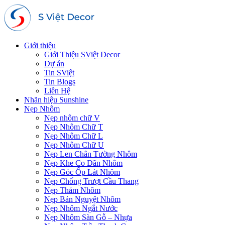
Giới thiệu
Giới Thiệu SViệt Decor
Dự án
Tin SViệt
Tin Blogs
Liên Hệ
Nhãn hiệu Sunshine
Nẹp Nhôm
Nẹp nhôm chữ V
Nẹp Nhôm Chữ T
Nẹp Nhôm Chữ L
Nẹp Nhôm Chữ U
Nẹp Len Chân Tường Nhôm
Nẹp Khe Co Dãn Nhôm
Nẹp Góc Ốp Lát Nhôm
Nẹp Chống Trượt Cầu Thang
Nẹp Thảm Nhôm
Nẹp Bán Nguyệt Nhôm
Nẹp Nhôm Ngắt Nước
Nẹp Nhôm Sàn Gỗ – Nhựa