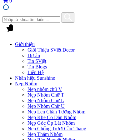
0
Giới thiệu
Giới Thiệu SViệt Decor
Dự án
Tin SViệt
Tin Blogs
Liên Hệ
Nhãn hiệu Sunshine
Nẹp Nhôm
Nẹp nhôm chữ V
Nẹp Nhôm Chữ T
Nẹp Nhôm Chữ L
Nẹp Nhôm Chữ U
Nẹp Len Chân Tường Nhôm
Nẹp Khe Co Dãn Nhôm
Nẹp Góc Ốp Lát Nhôm
Nẹp Chống Trượt Cầu Thang
Nẹp Thảm Nhôm
Nẹp Bán Nguyệt Nhôm