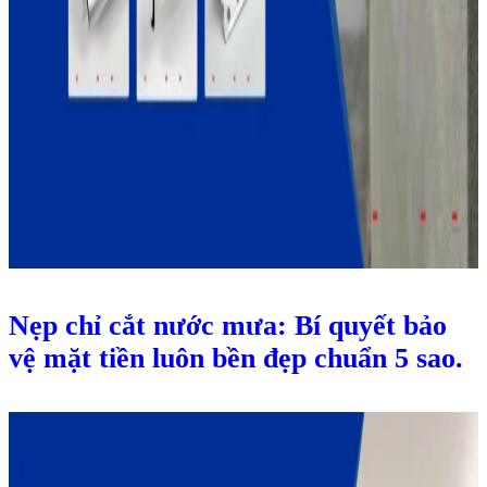
Nẹp chỉ cắt nước mưa: Bí quyết bảo
vệ mặt tiền luôn bền đẹp chuẩn 5 sao.