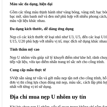
Màu sắc đa dạng, hiện đại
Gồm các tông màu thịnh hành như vàng bóng, vàng mờ, bạc bó
bạc mờ, sâm banh mờ và đen mờ phù hợp với nhiều phong cách
màu vật liệu khác nhau.
Đa dạng kích thước, dễ dàng ứng dụng
Nẹp có các kích thước từ loại nhỏ như U3, U5, đến các loại U1
U15, U20 phù hợp với nhiều vị trí, mục đích sử dụng khác nha
Tính thẩm mỹ cao
Nẹp U nhôm vừa giúp xử lý khuyết điểm như khe hở, rãnh chu
tiếp vật liệu, vừa tạo điểm nhấn trang trí sắc nét cho công trình.
Cung cấp mẫu thực tế
SViệt sẵn sàng tư vấn và gửi mẫu nẹp tận nơi cho công trình, hỗ 
đơn vị thi công lựa chọn đúng mã nẹp, màu sắc, cách lắp phù h
nhất với từng vị trí sử dụng.
Địa chỉ mua nẹp U nhôm uy tín
Khi lựa chọn nẹp U nhôm, yếu tố quan trọng không chỉ nằm ở 