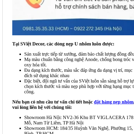
Tại SViệt Decor, các dòng nẹp U nhôm luôn được:
Sản xuất trực tiếp từ xưởng, đảm bảo chất lượng đồng đề
Mạ màu chuẩn bằng công nghệ Anode, chống bong tróc 
oxy hóa tốt.
Đa dạng kích thước, màu sắc đáp ứng đa dạng vị trí, mục
đích sử dụng khác nhau
Đặc biệt, đội ngũ tư vấn của SViệt luôn sẵn sàng hỗ trợ lự
chọn kích thước và màu nẹp phù hợp với từng hạng mục t
công.
Nếu bạn có nhu cầu tư vấn chi tiết hoặc
đặt hàng nẹp nhôm
vui lòng liên hệ với chúng tôi:
Showroom Hà Nội: NV2-36 Khu BT VIGLACERA 178
Mỗ, Nam Từ Liêm, TP Hà Nội
Showroom HCM: 184/35 Huỳnh Văn Nghệ, Phường 15,
Bình, TP HCM