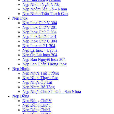
Nẹp Nhôm Ngắt Nước
Nẹp Nhôm Sàn Gỗ – Nhựa
Nẹp Nhôm Trần Thạch Cao
Nẹp Inox
Nẹp Inox Chữ V 304
Nẹp Inox Chữ V 201
Nẹp Inox Chữ T 304
Nẹp Inox Chữ T 201
Nẹp Inox Chữ U 304
Nẹp Inox chữ L 304
Nẹp La Inox – Lập là
Nẹp Ốp Lát Inox 304
Nẹp Bán Nguyệt Inox 304
Nẹp Len Chân Tường Inox
Nẹp Nhựa
Nẹp Nhựa Trát Tường
Nẹp Nhựa Thạch Cao
Nẹp Nhựa Ốp Lát
Nẹp Nhựa Bê Tông
Nẹp Nhựa Cho Sàn Gỗ – Sàn Nhựa
Nẹp Đồng
Nẹp Đồng Chữ V
Nẹp Đồng Chữ T
Nẹp Đồng Chữ L