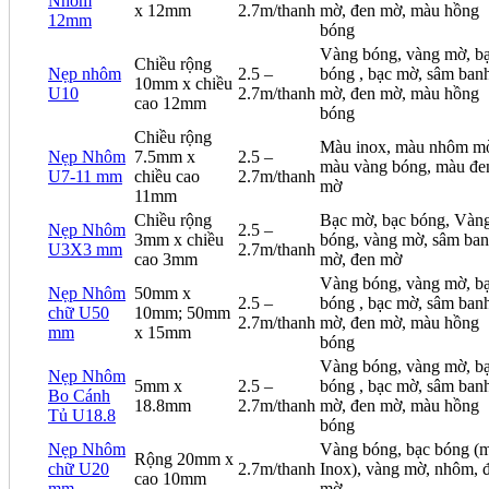
Nhôm
x 12mm
2.7m/thanh
mờ, đen mờ, màu hồng
12mm
bóng
Vàng bóng, vàng mờ, b
Chiều rộng
Nẹp nhôm
2.5 –
bóng , bạc mờ, sâm ban
10mm x chiều
U10
2.7m/thanh
mờ, đen mờ, màu hồng
cao 12mm
bóng
Chiều rộng
Màu inox, màu nhôm m
Nẹp Nhôm
7.5mm x
2.5 –
màu vàng bóng, màu đe
U7-11 mm
chiều cao
2.7m/thanh
mờ
11mm
Chiều rộng
Bạc mờ, bạc bóng, Vàn
Nẹp Nhôm
2.5 –
3mm x chiều
bóng, vàng mờ, sâm ba
U3X3 mm
2.7m/thanh
cao 3mm
mờ, đen mờ
Vàng bóng, vàng mờ, b
Nẹp Nhôm
50mm x
2.5 –
bóng , bạc mờ, sâm ban
chữ U50
10mm; 50mm
2.7m/thanh
mờ, đen mờ, màu hồng
mm
x 15mm
bóng
Vàng bóng, vàng mờ, b
Nẹp Nhôm
5mm x
2.5 –
bóng , bạc mờ, sâm ban
Bo Cánh
18.8mm
2.7m/thanh
mờ, đen mờ, màu hồng
Tủ U18.8
bóng
Nẹp Nhôm
Vàng bóng, bạc bóng (
Rộng 20mm x
chữ U20
2.7m/thanh
Inox), vàng mờ, nhôm, 
cao 10mm
mm
mờ