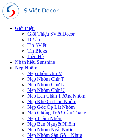
Giới thiệu
Giới Thiệu SViệt Decor
Dự án
Tin SViệt
Tin Blogs
Liên Hệ
Nhãn hiệu Sunshine
Nẹp Nhôm
Nẹp nhôm chữ V
Nẹp Nhôm Chữ T
Nẹp Nhôm Chữ L
Nẹp Nhôm Chữ U
Nẹp Len Chân Tường Nhôm
Nẹp Khe Co Dãn Nhôm
Nẹp Góc Ốp Lát Nhôm
Nẹp Chống Trượt Cầu Thang
Nẹp Thảm Nhôm
Nẹp Bán Nguyệt Nhôm
Nẹp Nhôm Ngắt Nước
Nẹp Nhôm Sàn Gỗ – Nhựa