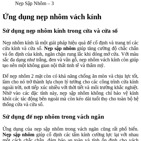
Nẹp Sập Nhôm – 3
Ứng dụng nẹp nhôm vách kính
Sử dụng nẹp nhôm kính trong cửa và cửa sổ
Nẹp nhôm kính là một giải pháp hiệu quả để cố định và trang trí các
cửa kính và cửa sổ.
Nẹp sập nhôm
giúp tăng cường độ chắc chắn
và ổn định của kính, ngăn chặn rung lắc khi đóng mở cửa. Với màu
sắc đa dạng như trắng, đen và vân gỗ, nẹp nhôm vách kính còn giúp
tạo nên một không gian nội thất tinh tế và thẩm mỹ​​.
Đế nẹp nhôm 2 mặt còn có khả năng chống ăn mòn và chịu lực tốt,
làm cho nó trở thành lựa chọn lý tưởng cho các công trình cửa kính
ngoài trời, nơi tiếp xúc nhiều với thời tiết và môi trường khắc nghiệt.
Nhờ vào các đặc tính này, nẹp sập nhôm không chỉ bảo vệ kính
khỏi các tác động bên ngoài mà còn kéo dài tuổi thọ cho toàn bộ hệ
thống cửa và cửa sổ​.
Sử dụng đế nẹp nhôm trong vách ngăn
Ứng dụng của nẹp sập nhôm trong vách ngăn cũng rất phổ biến.
Nẹp sập nhôm
giúp cố định các tấm kính cường lực lại với nhau
một cách chắc chắn, đảm bảo an toàn và tính ổn định cho vách