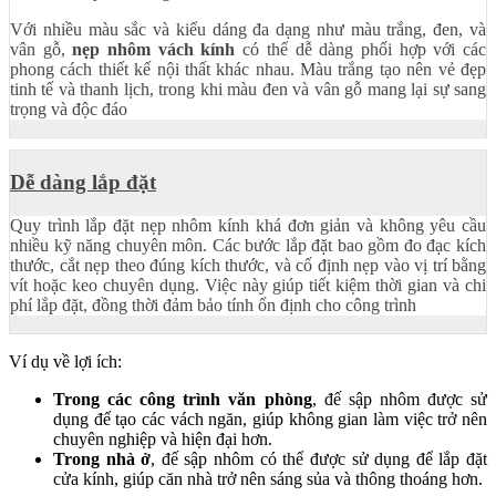
Với nhiều màu sắc và kiểu dáng đa dạng như màu trắng, đen, và
vân gỗ,
nẹp nhôm vách kính
có thể dễ dàng phối hợp với các
phong cách thiết kế nội thất khác nhau. Màu trắng tạo nên vẻ đẹp
tinh tế và thanh lịch, trong khi màu đen và vân gỗ mang lại sự sang
trọng và độc đáo
Dễ dàng lắp đặt
Quy trình lắp đặt nẹp nhôm kính khá đơn giản và không yêu cầu
nhiều kỹ năng chuyên môn. Các bước lắp đặt bao gồm đo đạc kích
thước, cắt nẹp theo đúng kích thước, và cố định nẹp vào vị trí bằng
vít hoặc keo chuyên dụng. Việc này giúp tiết kiệm thời gian và chi
phí lắp đặt, đồng thời đảm bảo tính ổn định cho công trình
Ví dụ về lợi ích:
Trong các công trình văn phòng
, đế sập nhôm được sử
dụng để tạo các vách ngăn, giúp không gian làm việc trở nên
chuyên nghiệp và hiện đại hơn.
Trong nhà ở
, đế sập nhôm có thể được sử dụng để lắp đặt
cửa kính, giúp căn nhà trở nên sáng sủa và thông thoáng hơn.