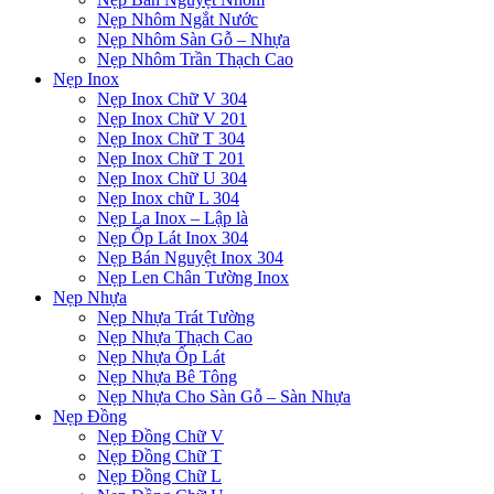
Nẹp Nhôm Ngắt Nước
Nẹp Nhôm Sàn Gỗ – Nhựa
Nẹp Nhôm Trần Thạch Cao
Nẹp Inox
Nẹp Inox Chữ V 304
Nẹp Inox Chữ V 201
Nẹp Inox Chữ T 304
Nẹp Inox Chữ T 201
Nẹp Inox Chữ U 304
Nẹp Inox chữ L 304
Nẹp La Inox – Lập là
Nẹp Ốp Lát Inox 304
Nẹp Bán Nguyệt Inox 304
Nẹp Len Chân Tường Inox
Nẹp Nhựa
Nẹp Nhựa Trát Tường
Nẹp Nhựa Thạch Cao
Nẹp Nhựa Ốp Lát
Nẹp Nhựa Bê Tông
Nẹp Nhựa Cho Sàn Gỗ – Sàn Nhựa
Nẹp Đồng
Nẹp Đồng Chữ V
Nẹp Đồng Chữ T
Nẹp Đồng Chữ L