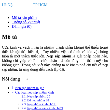
Hà Nội
TP HCM
0922 272 345
0981 35 35 33
Mô tả sản phẩm
Thông số kỹ thuật
Đánh giá (0)
Mô tả
Cửa kính và vách ngăn là những thành phần không thể thiếu trong
thiết kế nội thất hiện đại. Tuy nhiên, việc cố định và bảo vệ chúng
luôn là một thách thức lớn.
Nẹp sập nhôm
là giải pháp hoàn hảo,
không chỉ giúp cố định chắc chắn mà còn tăng tính thẩm mỹ cho
không gian. Trong bài viết này, chúng ta sẽ khám phá chi tiết về nẹp
sập nhôm, từ ứng dụng đến cách lắp đặt.
Nội dung
Nẹp sập nhôm là gì?
Các loại nẹp sập nhôm kính
Nẹp sập nhôm 25
Đế nẹp nhôm 38
Nẹp nhôm kính chữ H
Nẹp nhôm vách kính chữ T