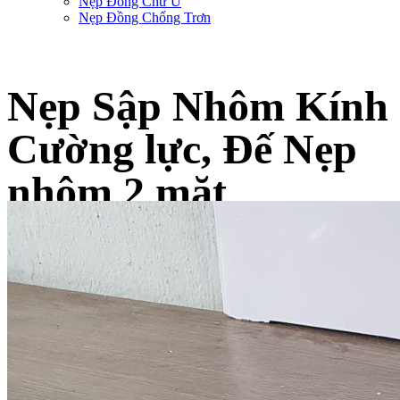
Nẹp Đồng Chữ U
Nẹp Đồng Chống Trơn
Nẹp Sập Nhôm Kính
Cường lực, Đế Nẹp
nhôm 2 mặt
Trang chủ
-
Sản phẩm nẹp trang trí SViệt Decor
-
Nẹp Nhôm Trang Trí
-
Nẹp Sập
Nhôm Kính Cường lực, Đế Nẹp nhôm 2 mặt