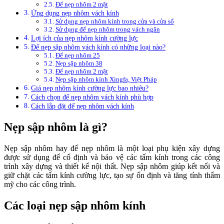
Đế nẹp nhôm 2 mặt
Ứng dụng nẹp nhôm vách kính
Sử dụng nẹp nhôm kính trong cửa và cửa sổ
Sử dụng đế nẹp nhôm trong vách ngăn
Lợi ích của nẹp nhôm kính cường lực
Đế nẹp sập nhôm vách kính có những loại nào?
Đế nẹp nhôm 25
Nẹp sập nhôm 38
Đế nẹp nhôm 2 mặt
Nẹp sập nhôm kính Xingfa, Việt Pháp
Giá nẹp nhôm kính cường lực bao nhiêu?
Cách chọn đế nẹp nhôm vách kính phù hợp
Cách lắp đặt đế nẹp nhôm vách kính
Nẹp sập nhôm là gì?
Nẹp sập nhôm hay đế nẹp nhôm là một loại phụ kiện xây dựng
được sử dụng để cố định và bảo vệ các tấm kính trong các công
trình xây dựng và thiết kế nội thất. Nẹp sập nhôm giúp kết nối và
giữ chặt các tấm kính cường lực, tạo sự ổn định và tăng tính thẩm
mỹ cho các công trình.
Các loại nẹp sập nhôm kính