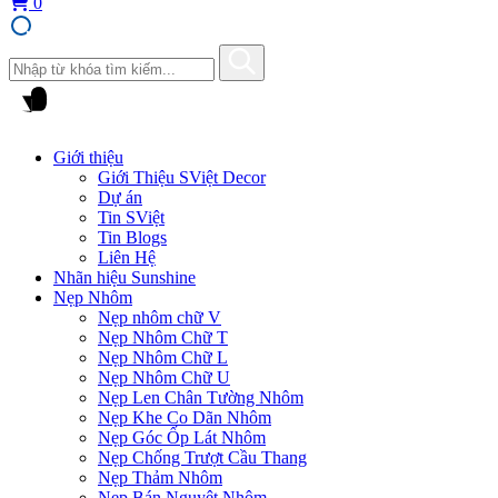
0
Giới thiệu
Giới Thiệu SViệt Decor
Dự án
Tin SViệt
Tin Blogs
Liên Hệ
Nhãn hiệu Sunshine
Nẹp Nhôm
Nẹp nhôm chữ V
Nẹp Nhôm Chữ T
Nẹp Nhôm Chữ L
Nẹp Nhôm Chữ U
Nẹp Len Chân Tường Nhôm
Nẹp Khe Co Dãn Nhôm
Nẹp Góc Ốp Lát Nhôm
Nẹp Chống Trượt Cầu Thang
Nẹp Thảm Nhôm
Nẹp Bán Nguyệt Nhôm