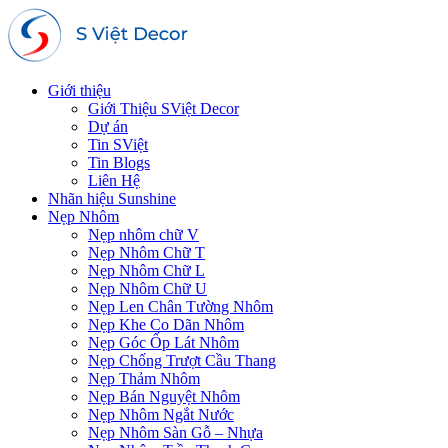
Giới thiệu
Giới Thiệu SViệt Decor
Dự án
Tin SViệt
Tin Blogs
Liên Hệ
Nhãn hiệu Sunshine
Nẹp Nhôm
Nẹp nhôm chữ V
Nẹp Nhôm Chữ T
Nẹp Nhôm Chữ L
Nẹp Nhôm Chữ U
Nẹp Len Chân Tường Nhôm
Nẹp Khe Co Dãn Nhôm
Nẹp Góc Ốp Lát Nhôm
Nẹp Chống Trượt Cầu Thang
Nẹp Thảm Nhôm
Nẹp Bán Nguyệt Nhôm
Nẹp Nhôm Ngắt Nước
Nẹp Nhôm Sàn Gỗ – Nhựa