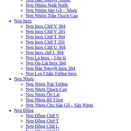
Nẹp Nhôm Ngắt Nước
Nẹp Nhôm Sàn Gỗ – Nhựa
Nẹp Nhôm Trần Thạch Cao
Nẹp Inox
Nẹp Inox Chữ V 304
Nẹp Inox Chữ V 201
Nẹp Inox Chữ T 304
Nẹp Inox Chữ T 201
Nẹp Inox Chữ U 304
Nẹp Inox chữ L 304
Nẹp La Inox – Lập là
Nẹp Ốp Lát Inox 304
Nẹp Bán Nguyệt Inox 304
Nẹp Len Chân Tường Inox
Nẹp Nhựa
Nẹp Nhựa Trát Tường
Nẹp Nhựa Thạch Cao
Nẹp Nhựa Ốp Lát
Nẹp Nhựa Bê Tông
Nẹp Nhựa Cho Sàn Gỗ – Sàn Nhựa
Nẹp Đồng
Nẹp Đồng Chữ V
Nẹp Đồng Chữ T
Nẹp Đồng Chữ L