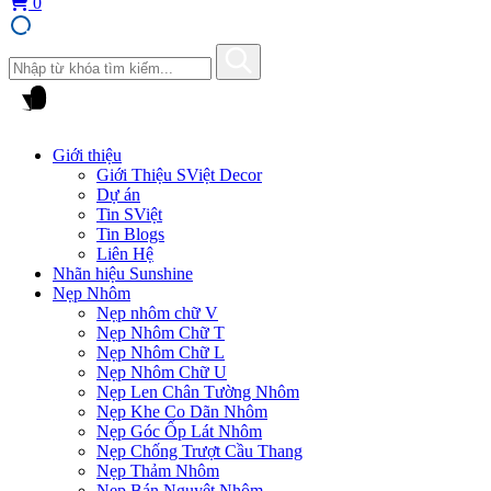
0
Giới thiệu
Giới Thiệu SViệt Decor
Dự án
Tin SViệt
Tin Blogs
Liên Hệ
Nhãn hiệu Sunshine
Nẹp Nhôm
Nẹp nhôm chữ V
Nẹp Nhôm Chữ T
Nẹp Nhôm Chữ L
Nẹp Nhôm Chữ U
Nẹp Len Chân Tường Nhôm
Nẹp Khe Co Dãn Nhôm
Nẹp Góc Ốp Lát Nhôm
Nẹp Chống Trượt Cầu Thang
Nẹp Thảm Nhôm
Nẹp Bán Nguyệt Nhôm