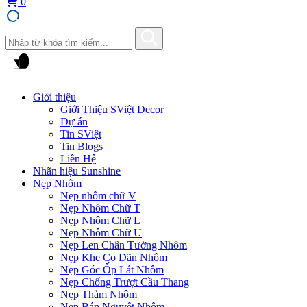
0
Giới thiệu
Giới Thiệu SViệt Decor
Dự án
Tin SViệt
Tin Blogs
Liên Hệ
Nhãn hiệu Sunshine
Nẹp Nhôm
Nẹp nhôm chữ V
Nẹp Nhôm Chữ T
Nẹp Nhôm Chữ L
Nẹp Nhôm Chữ U
Nẹp Len Chân Tường Nhôm
Nẹp Khe Co Dãn Nhôm
Nẹp Góc Ốp Lát Nhôm
Nẹp Chống Trượt Cầu Thang
Nẹp Thảm Nhôm
Nẹp Bán Nguyệt Nhôm