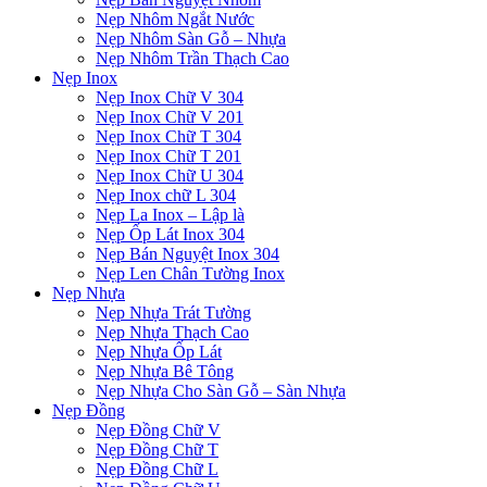
Nẹp Nhôm Ngắt Nước
Nẹp Nhôm Sàn Gỗ – Nhựa
Nẹp Nhôm Trần Thạch Cao
Nẹp Inox
Nẹp Inox Chữ V 304
Nẹp Inox Chữ V 201
Nẹp Inox Chữ T 304
Nẹp Inox Chữ T 201
Nẹp Inox Chữ U 304
Nẹp Inox chữ L 304
Nẹp La Inox – Lập là
Nẹp Ốp Lát Inox 304
Nẹp Bán Nguyệt Inox 304
Nẹp Len Chân Tường Inox
Nẹp Nhựa
Nẹp Nhựa Trát Tường
Nẹp Nhựa Thạch Cao
Nẹp Nhựa Ốp Lát
Nẹp Nhựa Bê Tông
Nẹp Nhựa Cho Sàn Gỗ – Sàn Nhựa
Nẹp Đồng
Nẹp Đồng Chữ V
Nẹp Đồng Chữ T
Nẹp Đồng Chữ L