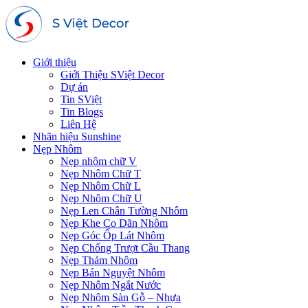
Giới thiệu
Giới Thiệu SViệt Decor
Dự án
Tin SViệt
Tin Blogs
Liên Hệ
Nhãn hiệu Sunshine
Nẹp Nhôm
Nẹp nhôm chữ V
Nẹp Nhôm Chữ T
Nẹp Nhôm Chữ L
Nẹp Nhôm Chữ U
Nẹp Len Chân Tường Nhôm
Nẹp Khe Co Dãn Nhôm
Nẹp Góc Ốp Lát Nhôm
Nẹp Chống Trượt Cầu Thang
Nẹp Thảm Nhôm
Nẹp Bán Nguyệt Nhôm
Nẹp Nhôm Ngắt Nước
Nẹp Nhôm Sàn Gỗ – Nhựa