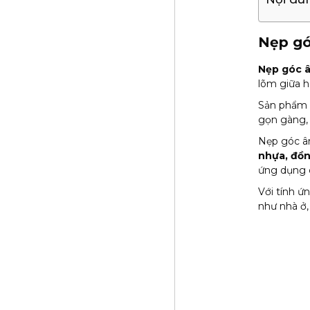
Nẹp gó
Nẹp góc 
lõm giữa h
Sản phẩm 
gọn gàng, 
Nẹp góc âm
nhựa, đồ
ứng dụng c
Với tính ứ
như nhà ở,