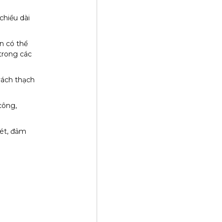
chiều dài
n có thể
trong các
vách thạch
công,
rét, đảm