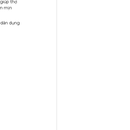
 giúp thợ
ện mịn
h dân dụng