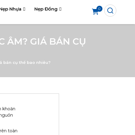
Nẹp Nhựa
Nẹp Đồng
0
C ÂM? GIÁ BÁN CỤ
á bán cụ thể bao nhiêu?
n khoăn
à nguồn
rên toàn