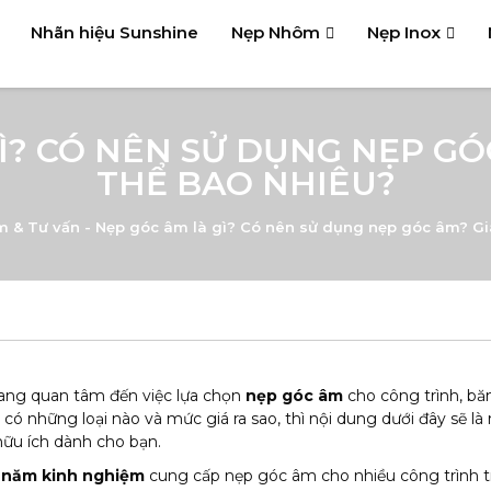
Nhãn hiệu Sunshine
Nẹp Nhôm
Nẹp Inox
Ì? CÓ NÊN SỬ DỤNG NẸP GÓ
THỂ BAO NHIÊU?
m & Tư vấn
-
Nẹp góc âm là gì? Có nên sử dụng nẹp góc âm? Gi
ang quan tâm đến việc lựa chọn
nẹp góc âm
cho công trình, bă
 có những loại nào và mức giá ra sao, thì nội dung dưới đây sẽ l
hữu ích dành cho bạn.
 năm kinh nghiệm
cung cấp nẹp góc âm cho nhiều công trình t