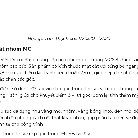
Nẹp góc âm thạch cao V20x20 – VA20
lát nhôm MC
SViệt Decor đang cung cấp nẹp nhôm góc trong MC6.8, được sản
hôm cao cấp. Sản phẩm có kích thước mặt cắt với tổng bề ngan
5,8 mm và chiều dài thanh tiêu chuẩn 2,5 m, giúp nẹp che phủ h
ắc chắn các góc.
ược sử dụng để tạo viền bo góc trong tại các vị trí góc trong t
ng – sàn, giúp che khuyết điểm ở vị trí góc, đem lại tính thẩm m
.
u sắc đa dạng như vàng mờ, nhôm, vàng bóng, inox, đen mờ, d
ới nhiều phong cách nội thất khác nhau, góp phần tạo nên vẻ đ
nh tế cho công trình.
thông tin về nẹp góc trong MC6.8
tại đây
.