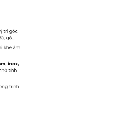
ị trí góc
 đá, gỗ…
hỉ khe âm
m, inox,
nhờ tính
ông trình