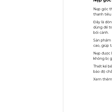
Nẹp góc
Nẹp góc th
thanh tiêu
Đây là dò
dùng để tr
bối cảnh.
Sản phẩm đ
cao, giúp 
Nẹp được l
không bị g
Thiết kế b
bảo độ chắ
Xem thêm 