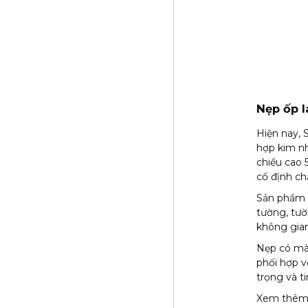
Nẹp ốp 
Hiện nay, 
hợp kim n
chiều cao 
cố định ch
Sản phẩm đ
tường, tườ
không gian
Nẹp có mà
phối hợp v
trọng và ti
Xem thêm 