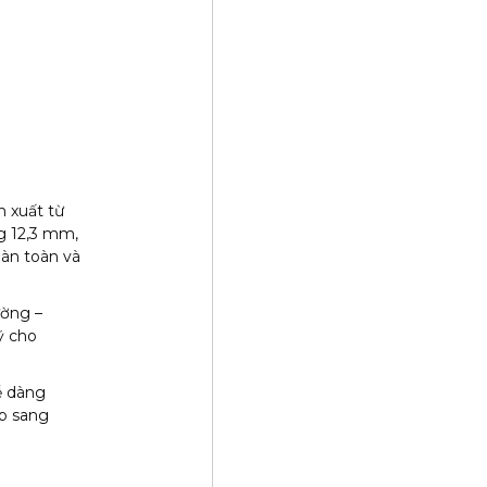
 xuất từ
g 12,3 mm,
oàn toàn và
ường –
ỹ cho
ễ dàng
ẹp sang