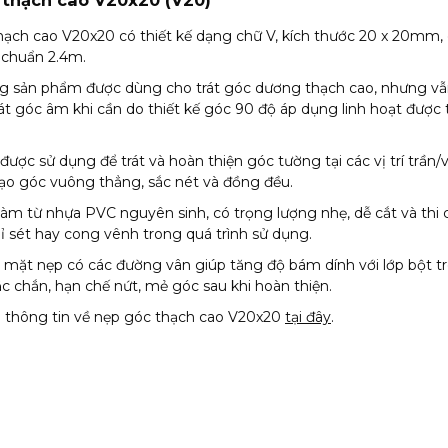
 thạch cao V20x20 (V20)
ạch cao V20x20 có thiết kế dạng chữ V, kích thước 20 x 20mm, 
 chuẩn 2.4m.
ng sản phẩm được dùng cho trát góc dương thạch cao, nhưng vẫ
át góc âm khi cần do thiết kế góc 90 độ áp dụng linh hoạt được 
ược sử dụng để trát và hoàn thiện góc tường tại các vị trí trần/
tạo góc vuông thẳng, sắc nét và đồng đều.
àm từ nhựa PVC nguyên sinh, có trọng lượng nhẹ, dễ cắt và thi 
ỉ sét hay cong vênh trong quá trình sử dụng.
ề mặt nẹp có các đường vân giúp tăng độ bám dính với lớp bột t
c chắn, hạn chế nứt, mẻ góc sau khi hoàn thiện.
thông tin về nẹp góc thạch cao V20x20
tại đây
.