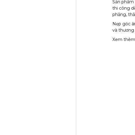
Sản phẩm c
thi công d
phẳng, thẳ
Nẹp góc âm
và thương
Xem thêm 