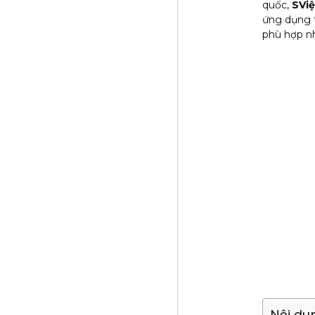
quốc,
SVi
ứng dụng t
phù hợp nh
Nội du