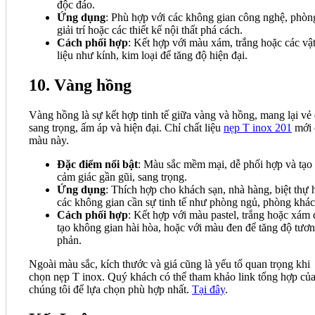
độc đáo.
Ứng dụng
: Phù hợp với các không gian công nghệ, phòn
giải trí hoặc các thiết kế nội thất phá cách.
Cách phối hợp
: Kết hợp với màu xám, trắng hoặc các vậ
liệu như kính, kim loại để tăng độ hiện đại.
10. Vàng hồng
Vàng hồng là sự kết hợp tinh tế giữa vàng và hồng, mang lại vẻ
sang trọng, ấm áp và hiện đại. Chỉ chất liệu
nẹp T inox 201
mới 
màu này.
Đặc điểm nổi bật
: Màu sắc mềm mại, dễ phối hợp và tạo
cảm giác gần gũi, sang trọng.
Ứng dụng
: Thích hợp cho khách sạn, nhà hàng, biệt thự 
các không gian cần sự tinh tế như phòng ngủ, phòng khác
Cách phối hợp
: Kết hợp với màu pastel, trắng hoặc xám 
tạo không gian hài hòa, hoặc với màu đen để tăng độ tươ
phản.
Ngoài màu sắc, kích thước và giá cũng là yếu tố quan trọng khi
chọn nẹp T inox. Quý khách có thể tham khảo link tổng hợp củ
chúng tôi để lựa chọn phù hợp nhất.
Tại đây
.