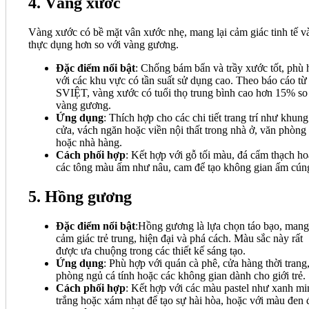
4. Vàng xước
Vàng xước có bề mặt vân xước nhẹ, mang lại cảm giác tinh tế v
thực dụng hơn so với vàng gương.
Đặc điểm nổi bật
: Chống bám bẩn và trầy xước tốt, phù
với các khu vực có tần suất sử dụng cao. Theo báo cáo từ
SVIỆT, vàng xước có tuổi thọ trung bình cao hơn 15% so
vàng gương.
Ứng dụng
: Thích hợp cho các chi tiết trang trí như khung
cửa, vách ngăn hoặc viền nội thất trong nhà ở, văn phòng
hoặc nhà hàng.
Cách phối hợp
: Kết hợp với gỗ tối màu, đá cẩm thạch h
các tông màu ấm như nâu, cam để tạo không gian ấm cún
5. Hồng gương
Đặc điểm nổi bật
:Hồng gương là lựa chọn táo bạo, mang 
cảm giác trẻ trung, hiện đại và phá cách. Màu sắc này rất
được ưa chuộng trong các thiết kế sáng tạo.
Ứng dụng
: Phù hợp với quán cà phê, cửa hàng thời trang
phòng ngủ cá tính hoặc các không gian dành cho giới trẻ.
Cách phối hợp
: Kết hợp với các màu pastel như xanh mi
trắng hoặc xám nhạt để tạo sự hài hòa, hoặc với màu đen 