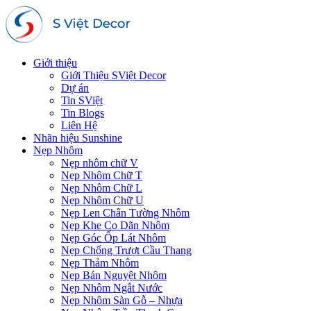
Giới thiệu
Giới Thiệu SViệt Decor
Dự án
Tin SViệt
Tin Blogs
Liên Hệ
Nhãn hiệu Sunshine
Nẹp Nhôm
Nẹp nhôm chữ V
Nẹp Nhôm Chữ T
Nẹp Nhôm Chữ L
Nẹp Nhôm Chữ U
Nẹp Len Chân Tường Nhôm
Nẹp Khe Co Dãn Nhôm
Nẹp Góc Ốp Lát Nhôm
Nẹp Chống Trượt Cầu Thang
Nẹp Thảm Nhôm
Nẹp Bán Nguyệt Nhôm
Nẹp Nhôm Ngắt Nước
Nẹp Nhôm Sàn Gỗ – Nhựa