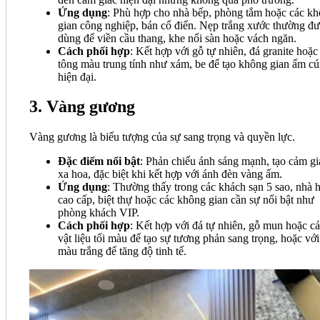
Ứng dụng
: Phù hợp cho nhà bếp, phòng tắm hoặc các k
gian công nghiệp, bán cổ điển. Nẹp trắng xước thường đ
dùng để viền cầu thang, khe nối sàn hoặc vách ngăn.
Cách phối hợp
: Kết hợp với gỗ tự nhiên, đá granite hoặc
tông màu trung tính như xám, be để tạo không gian ấm cú
hiện đại.
3. Vàng gương
Vàng gương là biểu tượng của sự sang trọng và quyền lực.
Đặc điểm nổi bật
: Phản chiếu ánh sáng mạnh, tạo cảm gi
xa hoa, đặc biệt khi kết hợp với ánh đèn vàng ấm.
Ứng dụng
: Thường thấy trong các khách sạn 5 sao, nhà 
cao cấp, biệt thự hoặc các không gian cần sự nổi bật như
phòng khách VIP.
Cách phối hợp
: Kết hợp với đá tự nhiên, gỗ mun hoặc c
vật liệu tối màu để tạo sự tương phản sang trọng, hoặc với
màu trắng để tăng độ tinh tế.