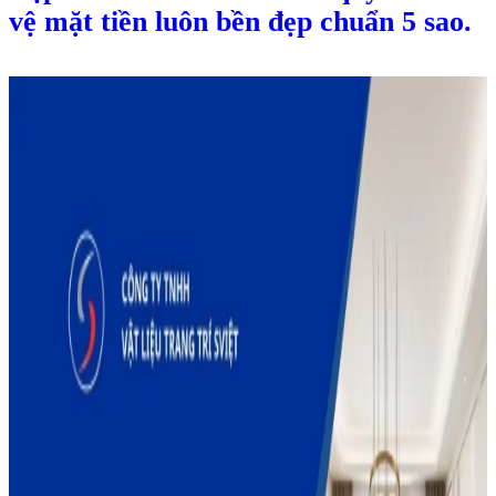
vệ mặt tiền luôn bền đẹp chuẩn 5 sao.