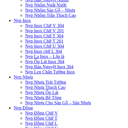
Nẹp Nhôm Ngắt Nước
Nẹp Nhôm Sàn Gỗ – Nhựa
Nẹp Nhôm Trần Thạch Cao
Nẹp Inox
Nẹp Inox Chữ V 304
Nẹp Inox Chữ V 201
Nẹp Inox Chữ T 304
Nẹp Inox Chữ T 201
Nẹp Inox Chữ U 304
Nẹp Inox chữ L 304
Nẹp La Inox – Lập là
Nẹp Ốp Lát Inox 304
Nẹp Bán Nguyệt Inox 304
Nẹp Len Chân Tường Inox
Nẹp Nhựa
Nẹp Nhựa Trát Tường
Nẹp Nhựa Thạch Cao
Nẹp Nhựa Ốp Lát
Nẹp Nhựa Bê Tông
Nẹp Nhựa Cho Sàn Gỗ – Sàn Nhựa
Nẹp Đồng
Nẹp Đồng Chữ V
Nẹp Đồng Chữ T
Nẹp Đồng Chữ L