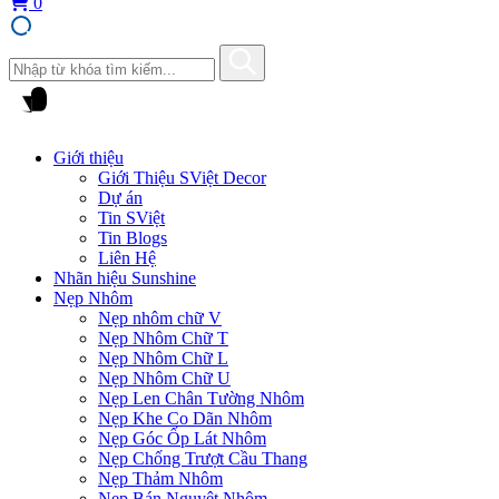
0
Giới thiệu
Giới Thiệu SViệt Decor
Dự án
Tin SViệt
Tin Blogs
Liên Hệ
Nhãn hiệu Sunshine
Nẹp Nhôm
Nẹp nhôm chữ V
Nẹp Nhôm Chữ T
Nẹp Nhôm Chữ L
Nẹp Nhôm Chữ U
Nẹp Len Chân Tường Nhôm
Nẹp Khe Co Dãn Nhôm
Nẹp Góc Ốp Lát Nhôm
Nẹp Chống Trượt Cầu Thang
Nẹp Thảm Nhôm
Nẹp Bán Nguyệt Nhôm