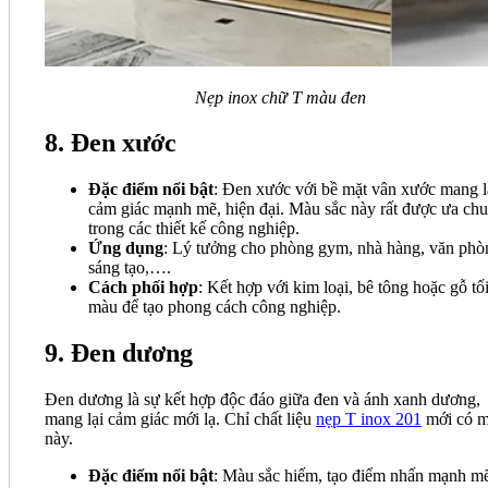
Nẹp inox chữ T màu đen
8. Đen xước
Đặc điểm nổi bật
: Đen xước với bề mặt vân xước mang l
cảm giác mạnh mẽ, hiện đại. Màu sắc này rất được ưa ch
trong các thiết kế công nghiệp.
Ứng dụng
: Lý tưởng cho phòng gym, nhà hàng, văn phò
sáng tạo,….
Cách phối hợp
: Kết hợp với kim loại, bê tông hoặc gỗ tố
màu để tạo phong cách công nghiệp.
9. Đen dương
Đen dương là sự kết hợp độc đáo giữa đen và ánh xanh dương,
mang lại cảm giác mới lạ. Chỉ chất liệu
nẹp T inox 201
mới có 
này.
Đặc điểm nổi bật
: Màu sắc hiếm, tạo điểm nhấn mạnh m