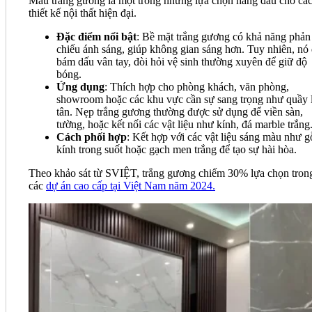
Màu trắng gương là một trong những lựa chọn hàng đầu cho cá
thiết kế nội thất hiện đại.
Đặc điểm nổi bật
: Bề mặt trắng gương có khả năng phản
chiếu ánh sáng, giúp không gian sáng hơn. Tuy nhiên, nó
bám dấu vân tay, đòi hỏi vệ sinh thường xuyên để giữ độ
bóng.
Ứng dụng
: Thích hợp cho phòng khách, văn phòng,
showroom hoặc các khu vực cần sự sang trọng như quầy 
tân. Nẹp trắng gương thường được sử dụng để viền sàn,
tường, hoặc kết nối các vật liệu như kính, đá marble trắng
Cách phối hợp
: Kết hợp với các vật liệu sáng màu như g
kính trong suốt hoặc gạch men trắng để tạo sự hài hòa.
Theo khảo sát từ SVIỆT, trắng gương chiếm 30% lựa chọn tron
các
dự án cao cấp tại Việt Nam năm 2024.