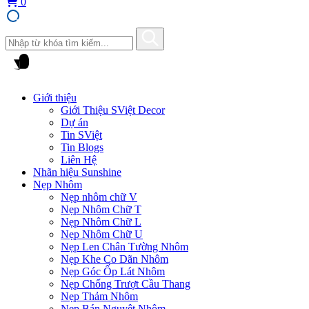
0
Giới thiệu
Giới Thiệu SViệt Decor
Dự án
Tin SViệt
Tin Blogs
Liên Hệ
Nhãn hiệu Sunshine
Nẹp Nhôm
Nẹp nhôm chữ V
Nẹp Nhôm Chữ T
Nẹp Nhôm Chữ L
Nẹp Nhôm Chữ U
Nẹp Len Chân Tường Nhôm
Nẹp Khe Co Dãn Nhôm
Nẹp Góc Ốp Lát Nhôm
Nẹp Chống Trượt Cầu Thang
Nẹp Thảm Nhôm
Nẹp Bán Nguyệt Nhôm