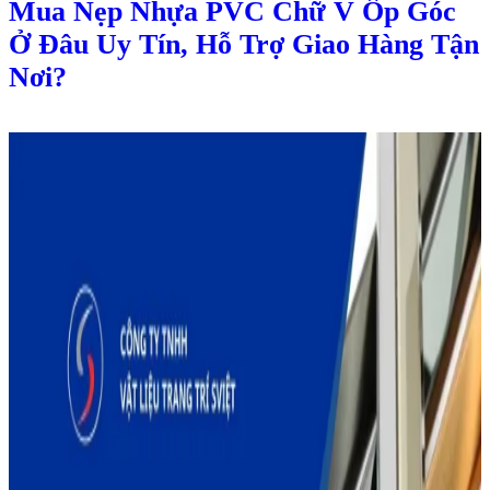
Mua Nẹp Nhựa PVC Chữ V Ốp Góc
Ở Đâu Uy Tín, Hỗ Trợ Giao Hàng Tận
Nơi?