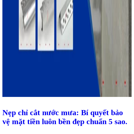
Nẹp chỉ cắt nước mưa: Bí quyết bảo
vệ mặt tiền luôn bền đẹp chuẩn 5 sao.