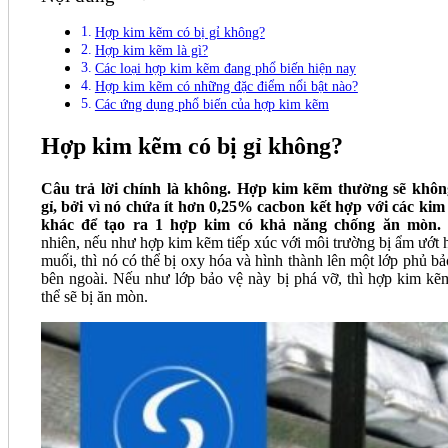
Hợp kim kẽm có bị gỉ không?
Hợp kim kẽm là gì?
Các loại hợp kim kẽm đang phổ biến hiện nay
Hợp kim kẽm có những đặc điểm nổi bật nào?
Các ứng dụng phổ biến của hợp kim kẽm
Hợp kim kẽm có bị gỉ không?
Câu trả lời chính là không.
Hợp kim kẽm thường sẽ khôn
gỉ, bởi vì nó chứa ít hơn 0,25% cacbon kết hợp với các kim 
khác để tạo ra 1 hợp kim có khả năng chống ăn mòn.
nhiên, nếu như hợp kim kẽm tiếp xúc với môi trường bị ẩm ướt 
muối, thì nó có thể bị oxy hóa và hình thành lên một lớp phủ bả
bên ngoài. Nếu như lớp bảo vệ này bị phá vỡ, thì hợp kim kẽ
thể sẽ bị ăn mòn.