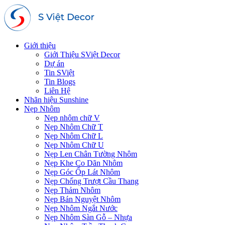
Giới thiệu
Giới Thiệu SViệt Decor
Dự án
Tin SViệt
Tin Blogs
Liên Hệ
Nhãn hiệu Sunshine
Nẹp Nhôm
Nẹp nhôm chữ V
Nẹp Nhôm Chữ T
Nẹp Nhôm Chữ L
Nẹp Nhôm Chữ U
Nẹp Len Chân Tường Nhôm
Nẹp Khe Co Dãn Nhôm
Nẹp Góc Ốp Lát Nhôm
Nẹp Chống Trượt Cầu Thang
Nẹp Thảm Nhôm
Nẹp Bán Nguyệt Nhôm
Nẹp Nhôm Ngắt Nước
Nẹp Nhôm Sàn Gỗ – Nhựa