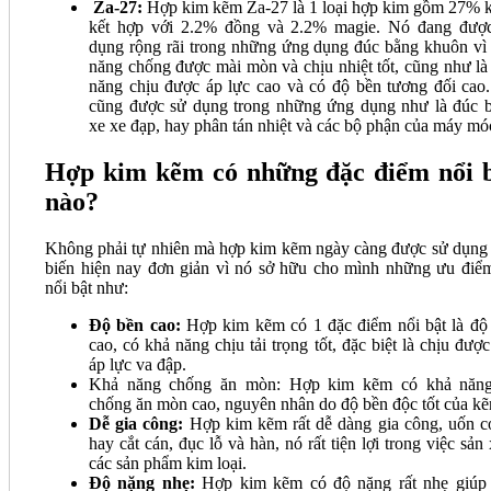
Za-27:
Hợp kim kẽm Za-27 là 1 loại hợp kim gồm 27% 
kết hợp với 2.2% đồng và 2.2% magie. Nó đang đượ
dụng rộng rãi trong những ứng dụng đúc bằng khuôn vì 
năng chống được mài mòn và chịu nhiệt tốt, cũng như là
năng chịu được áp lực cao và có độ bền tương đối cao
cũng được sử dụng trong những ứng dụng như là đúc 
xe xe đạp, hay phân tán nhiệt và các bộ phận của máy mó
Hợp kim kẽm có những đặc điểm nổi 
nào?
Không phải tự nhiên mà hợp kim kẽm ngày càng được sử dụng
biến hiện nay đơn giản vì nó sở hữu cho mình những ưu điểm
nổi bật như:
Độ bền cao:
Hợp kim kẽm có 1 đặc điểm nổi bật là độ
cao, có khả năng chịu tải trọng tốt, đặc biệt là chịu được
áp lực va đập.
Khả năng chống ăn mòn: Hợp kim kẽm có khả năn
chống ăn mòn cao, nguyên nhân do độ bền độc tốt của k
Dễ gia công:
Hợp kim kẽm rất dễ dàng gia công, uốn c
hay cắt cán, đục lỗ và hàn, nó rất tiện lợi trong việc sản
các sản phẩm kim loại.
Độ nặng nhẹ:
Hợp kim kẽm có độ nặng rất nhẹ giúp