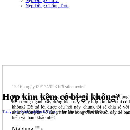
Nẹp Đồng Chữ U
Nẹp Đồng Chống Trơn
15:16p ngày 09/12/2023 bởi
sdecorviet
Hợp kim kẽm có bị gỉ không?
Hợp kim kẽm là 1 trong những chất liệu đang được sử dụng
biến trong ngành xây dựng hiện nay. Vậy hợp kim kẽm thì có b
không? Để trả lời được câu hỏi này, chúng tôi sẽ chia sẻ với
Trang chủ
-
Kinh nghiệm & Tư vấn
-
Hợp kim kẽm có bị gỉ không?
những thông tin vô cùng hữu ích trong bài viết dưới đây để bạn
hiểu và tham khảo nhé!
Nội dung