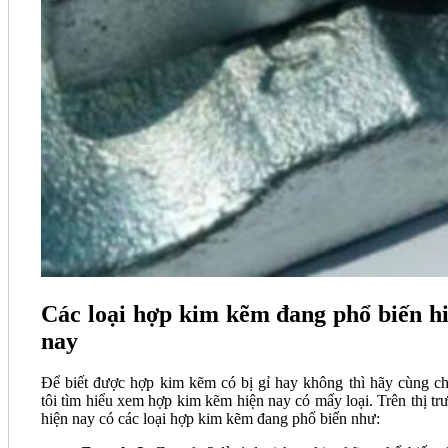
Các loại hợp kim kẽm đang phổ biến h
nay
Để biết được hợp kim kẽm có bị gỉ hay không thì hãy cùng c
tôi tìm hiểu xem hợp kim kẽm hiện nay có mấy loại. Trên thị tr
hiện nay có các loại hợp kim kẽm đang phổ biến như: