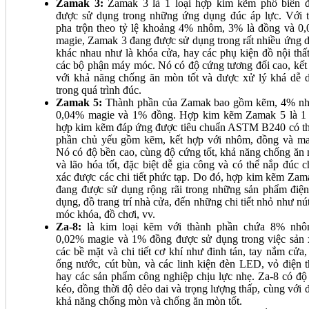
Zamak 3:
Zamak 3 là 1 loại hợp kim kẽm phổ biến 
được sử dụng trong những ứng dụng đúc áp lực. Với t
pha trộn theo tỷ lệ khoảng 4% nhôm, 3% là đồng và 0
magie, Zamak 3 đang được sử dụng trong rất nhiều ứng 
khác nhau như là khóa cửa, hay các phụ kiện đồ nội thất
các bộ phận máy móc. Nó có độ cứng tương đối cao, kết
với khả năng chống ăn mòn tốt và được xử lý khá dễ 
trong quá trình đúc.
Zamak 5:
Thành phần của Zamak bao gồm kẽm, 4% n
0,04% magie và 1% đồng. Hợp kim kẽm Zamak 5 là 1 
hợp kim kẽm đáp ứng được tiêu chuẩn ASTM B240 có t
phần chủ yếu gồm kẽm, kết hợp với nhôm, đồng và ma
Nó có độ bền cao, cùng độ cứng tốt, khả năng chống ăn
và lão hóa tốt, đặc biệt dễ gia công và có thể nắp đúc c
xác được các chi tiết phức tạp. Do đó, hợp kim kẽm Zam
đang được sử dụng rộng rãi trong những sản phẩm điện
dụng, đồ trang trí nhà cửa, đến những chi tiết nhỏ như nút
móc khóa, đồ chơi, vv.
Za-8:
là kim loại kẽm với thành phần chứa 8% nh
0,02% magie và 1% đồng được sử dụng trong việc sản 
các bề mặt và chi tiết cơ khí như đinh tán, tay nắm cửa,
ống nước, cút bùn, và các linh kiện đèn LED, vỏ điện t
hay các sản phẩm công nghiệp chịu lực nhẹ. Za-8 có độ
kéo, đồng thời độ dẻo dai và trọng lượng thấp, cùng với đ
khả năng chống mòn và chống ăn mòn tốt.