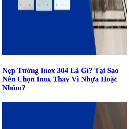
Nẹp Tường Inox 304 Là Gì? Tại Sao
Nên Chọn Inox Thay Vì Nhựa Hoặc
Nhôm?