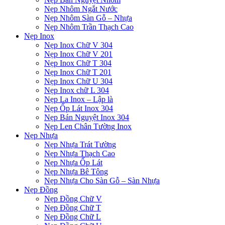
Nẹp Nhôm Ngắt Nước
Nẹp Nhôm Sàn Gỗ – Nhựa
Nẹp Nhôm Trần Thạch Cao
Nẹp Inox
Nẹp Inox Chữ V 304
Nẹp Inox Chữ V 201
Nẹp Inox Chữ T 304
Nẹp Inox Chữ T 201
Nẹp Inox Chữ U 304
Nẹp Inox chữ L 304
Nẹp La Inox – Lập là
Nẹp Ốp Lát Inox 304
Nẹp Bán Nguyệt Inox 304
Nẹp Len Chân Tường Inox
Nẹp Nhựa
Nẹp Nhựa Trát Tường
Nẹp Nhựa Thạch Cao
Nẹp Nhựa Ốp Lát
Nẹp Nhựa Bê Tông
Nẹp Nhựa Cho Sàn Gỗ – Sàn Nhựa
Nẹp Đồng
Nẹp Đồng Chữ V
Nẹp Đồng Chữ T
Nẹp Đồng Chữ L