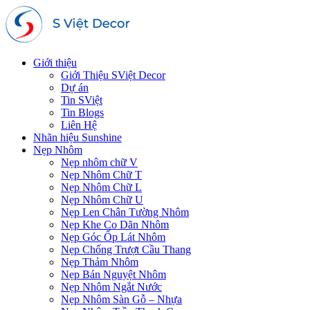
Giới thiệu
Giới Thiệu SViệt Decor
Dự án
Tin SViệt
Tin Blogs
Liên Hệ
Nhãn hiệu Sunshine
Nẹp Nhôm
Nẹp nhôm chữ V
Nẹp Nhôm Chữ T
Nẹp Nhôm Chữ L
Nẹp Nhôm Chữ U
Nẹp Len Chân Tường Nhôm
Nẹp Khe Co Dãn Nhôm
Nẹp Góc Ốp Lát Nhôm
Nẹp Chống Trượt Cầu Thang
Nẹp Thảm Nhôm
Nẹp Bán Nguyệt Nhôm
Nẹp Nhôm Ngắt Nước
Nẹp Nhôm Sàn Gỗ – Nhựa