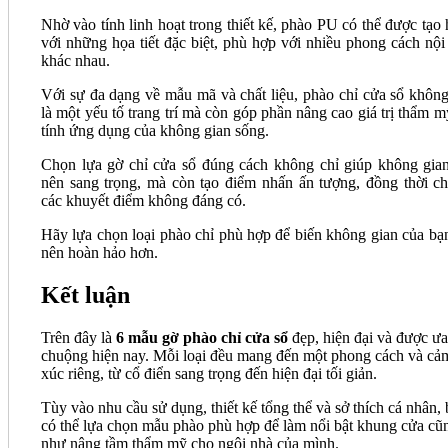
Nhờ vào tính linh hoạt trong thiết kế, phào PU có thể được tạo 
với những họa tiết đặc biệt, phù hợp với nhiều phong cách nội 
khác nhau.
Với sự đa dạng về mẫu mã và chất liệu, phào chỉ cửa sổ không
là một yếu tố trang trí mà còn góp phần nâng cao giá trị thẩm m
tính ứng dụng của không gian sống.
Chọn lựa gờ chỉ cửa sổ đúng cách không chỉ giúp không gian
nên sang trọng, mà còn tạo điểm nhấn ấn tượng, đồng thời ch
các khuyết điểm không đáng có.
Hãy lựa chọn loại phào chỉ phù hợp để biến không gian của bạn
nên hoàn hảo hơn.
Kết luận
Trên đây là
6 mẫu gờ phào chỉ cửa sổ
đẹp, hiện đại và được ưa
chuộng hiện nay. Mỗi loại đều mang đến một phong cách và cả
xúc riêng, từ cổ điển sang trọng đến hiện đại tối giản.
Tùy vào nhu cầu sử dụng, thiết kế tổng thể và sở thích cá nhân,
có thể lựa chọn mẫu phào phù hợp để làm nổi bật khung cửa cũ
như nâng tầm thẩm mỹ cho ngôi nhà của mình.