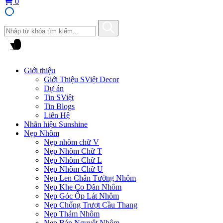
0
Giới thiệu
Giới Thiệu SViệt Decor
Dự án
Tin SViệt
Tin Blogs
Liên Hệ
Nhãn hiệu Sunshine
Nẹp Nhôm
Nẹp nhôm chữ V
Nẹp Nhôm Chữ T
Nẹp Nhôm Chữ L
Nẹp Nhôm Chữ U
Nẹp Len Chân Tường Nhôm
Nẹp Khe Co Dãn Nhôm
Nẹp Góc Ốp Lát Nhôm
Nẹp Chống Trượt Cầu Thang
Nẹp Thảm Nhôm
Nẹp Bán Nguyệt Nhôm