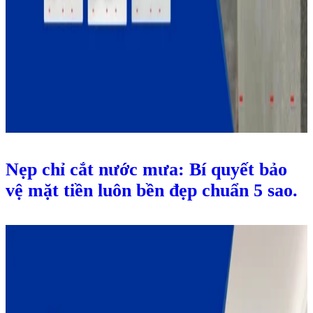
Nẹp chỉ cắt nước mưa: Bí quyết bảo
vệ mặt tiền luôn bền đẹp chuẩn 5 sao.