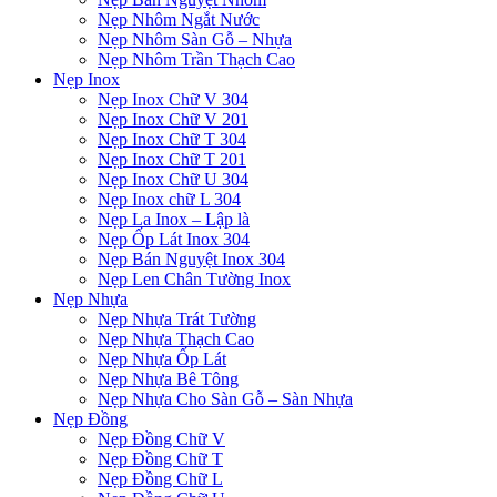
Nẹp Nhôm Ngắt Nước
Nẹp Nhôm Sàn Gỗ – Nhựa
Nẹp Nhôm Trần Thạch Cao
Nẹp Inox
Nẹp Inox Chữ V 304
Nẹp Inox Chữ V 201
Nẹp Inox Chữ T 304
Nẹp Inox Chữ T 201
Nẹp Inox Chữ U 304
Nẹp Inox chữ L 304
Nẹp La Inox – Lập là
Nẹp Ốp Lát Inox 304
Nẹp Bán Nguyệt Inox 304
Nẹp Len Chân Tường Inox
Nẹp Nhựa
Nẹp Nhựa Trát Tường
Nẹp Nhựa Thạch Cao
Nẹp Nhựa Ốp Lát
Nẹp Nhựa Bê Tông
Nẹp Nhựa Cho Sàn Gỗ – Sàn Nhựa
Nẹp Đồng
Nẹp Đồng Chữ V
Nẹp Đồng Chữ T
Nẹp Đồng Chữ L