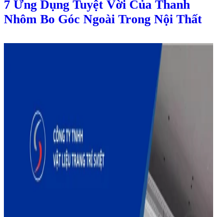
7 Ứng Dụng Tuyệt Vời Của Thanh
Nhôm Bo Góc Ngoài Trong Nội Thất