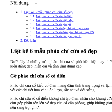
Nội dung
Liệt kê 6 mẫu phào chỉ cửa sổ đẹp
Gờ phào chỉ cửa sổ cổ điển
Gờ phào chỉ cửa sổ hiện đại
Gờ phào chỉ cửa sổ giả gỗ
Gờ phào chỉ cửa sổ đẹp bằng thạch cao
Gờ phào chỉ cửa sổ đơn giản bằng nhựa PS
Gờ phào chỉ cửa sổ bằng nhựa PU
Kết luận
Liệt kê 6 mẫu phào chỉ cửa sổ đẹp
Dưới đây là những mẫu phào chỉ cửa sổ phổ biến hiện nay nhờ
kiểu dáng đẹp, hiện đại và tính ứng dụng cao:
Gờ phào chỉ cửa sổ cổ điển
Phào chỉ cửa sổ kiểu cổ điển mang đậm tính trang trọng và lịch
với các chi tiết hoa văn uốn lượn, sắc nét và đối xứng.
Phào chỉ cửa sổ cổ điển không chỉ tạo điểm nhấn cho khung cử
còn góp phần tôn lên vẻ đẹp của cả căn phòng, giúp không gian
nên sang trọng hơn.