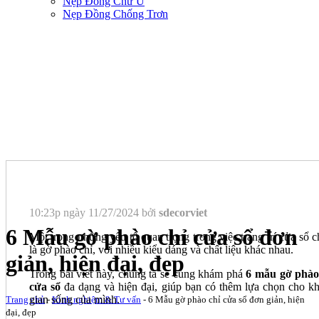
Nẹp Đồng Chữ U
Nẹp Đồng Chống Trơn
10:23p ngày 11/27/2024 bởi
sdecorviet
6 Mẫu gờ phào chỉ cửa sổ đơn
Một trong những yếu tố quan trọng trong việc trang trí cửa sổ c
là gờ phào chỉ, với nhiều kiểu dáng và chất liệu khác nhau.
giản, hiện đại, đẹp
Trong bài viết này, chúng ta sẽ cùng khám phá
6 mẫu gờ phào
cửa sổ
đa dạng và hiện đại, giúp bạn có thêm lựa chọn cho k
gian sống của mình.
Trang chủ
-
Kinh nghiệm & Tư vấn
-
6 Mẫu gờ phào chỉ cửa sổ đơn giản, hiện
đại, đẹp