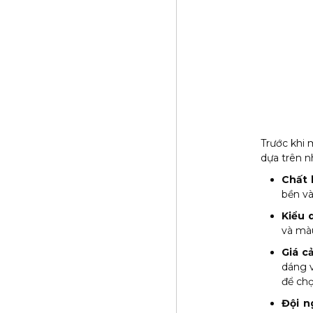
Trước khi 
dựa trên n
Chất 
bền và
Kiểu 
và màu
Giá cả
dáng v
để chọ
Đội n