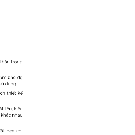
 thận trọng
đảm bảo độ
sử dụng.
h thiết kế
 liệu, kiểu
m khác nhau
ặt nẹp chỉ