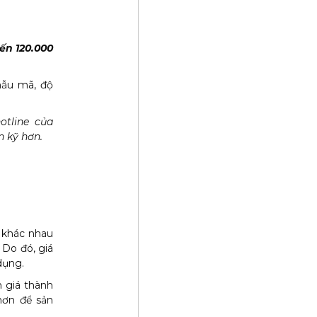
ến 120.000
 mẫu mã, độ
otline của
n kỹ hơn.
u khác nhau
 Do đó, giá
dụng.
 giá thành
hơn để sản