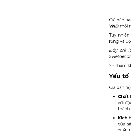
Giá bán n
VNĐ
mỗi m
Tuy nhiên 
rộng và độ
Đây chỉ l
Svietdecor
>> Tham kh
Yếu tố
Giá bán nẹ
Chất l
với đặ
thành 
Kích 
của s
xuất, 