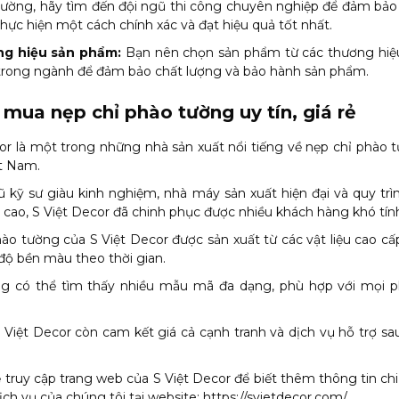
ường, hãy tìm đến đội ngũ thi công chuyên nghiệp để đảm bảo
hực hiện một cách chính xác và đạt hiệu quả tốt nhất.
g hiệu sản phẩm:
Bạn nên chọn sản phẩm từ các thương hiệu 
 trong ngành để đảm bảo chất lượng và bảo hành sản phẩm.
 mua nẹp chỉ phào tường uy tín, giá rẻ
or là một trong những nhà sản xuất nổi tiếng về nẹp chỉ phào
ệt Nam.
ũ kỹ sư giàu kinh nghiệm, nhà máy sản xuất hiện đại và quy trì
 cao, S Việt Decor đã chinh phục được nhiều khách hàng khó tín
ào tường của S Việt Decor được sản xuất từ các vật liệu cao c
độ bền màu theo thời gian.
g có thể tìm thấy nhiều mẫu mã đa dạng, phù hợp với mọi 
S Việt Decor còn cam kết giá cả cạnh tranh và dịch vụ hỗ trợ s
 truy cập trang web của S Việt Decor để biết thêm thông tin chi 
ch vụ của chúng tôi tại website:
https://svietdecor.com/