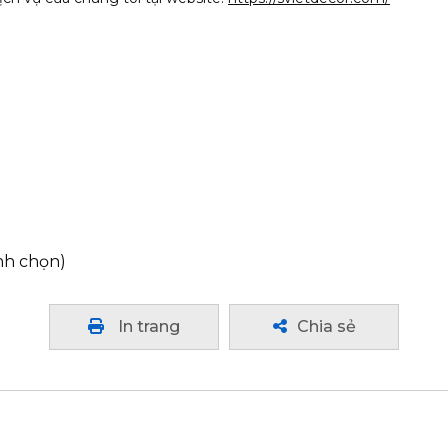
ình chọn)
In trang
Chia sẻ