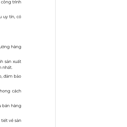
 công trình
uy tín, có
 tường hàng
nh sản xuất
h nhất.
ấp, đảm bảo
phong cách
au bán hàng
tiết về sản