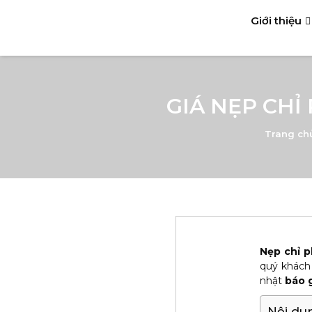
Giới thiệu
GIÁ NẸP CHỈ
Trang ch
Nẹp chỉ 
quý khách 
nhật
báo 
Nội du