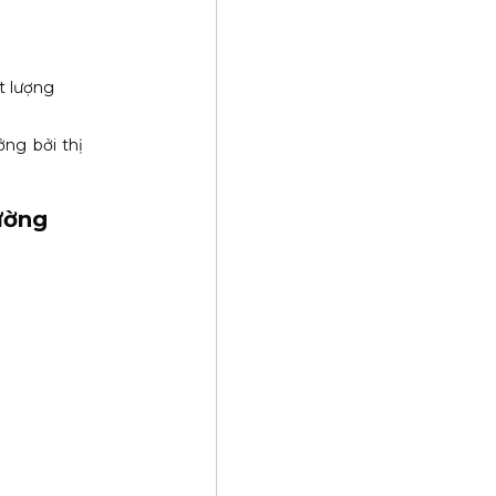
t lượng
ng bởi thị
ường