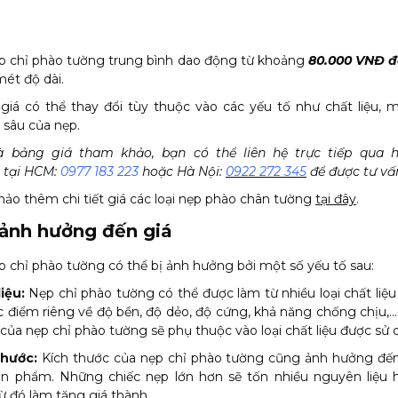
ẹp chỉ phào tường trung bình dao động từ khoảng
80.000 VNĐ đ
ét độ dài.
giá có thể thay đổi tùy thuộc vào các yếu tố như chất liệu,
 sâu của nẹp.
à bảng giá tham khảo, bạn có thể liên hệ trực tiếp qua h
 tại HCM:
0977 183 223
hoặc Hà Nội:
0922 272 345
để được tư vấ
ảo thêm chi tiết giá các loại nẹp phào chân tường
tại đây
.
 ảnh hưởng đến giá
p chỉ phào tường có thể bị ảnh hưởng bởi một số yếu tố sau:
iệu:
Nẹp chỉ phào tường có thể được làm từ nhiều loại chất liệ
c điểm riêng về độ bền, độ dẻo, độ cứng, khả năng chống chịu,…
của nẹp chỉ phào tường sẽ phụ thuộc vào loại chất liệu được sử 
thước:
Kích thước của nẹp chỉ phào tường cũng ảnh hưởng đến
ản phẩm. Những chiếc nẹp lớn hơn sẽ tốn nhiều nguyên liệu 
từ đó làm tăng giá thành.