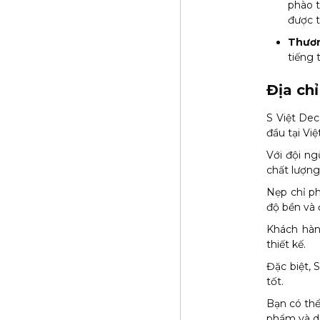
phào t
được t
Thươn
tiếng
Địa chỉ
S Việt Dec
đầu tại Vi
Với đội ng
chất lượng
Nẹp chỉ ph
độ bền và 
Khách hàn
thiết kế.
Đặc biệt, 
tốt.
Bạn có thể
phẩm và dị