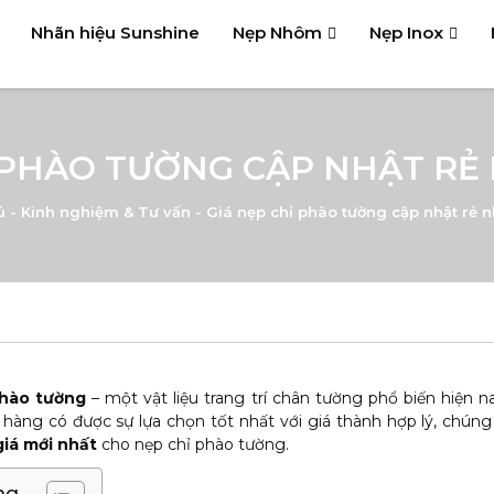
Nhãn hiệu Sunshine
Nẹp Nhôm
Nẹp Inox
 PHÀO TƯỜNG CẬP NHẬT RẺ
ủ
-
Kinh nghiệm & Tư vấn
-
Giá nẹp chỉ phào tường cập nhật rẻ n
phào tường
– một vật liệu trang trí chân tường phổ biến hiện n
hàng có được sự lựa chọn tốt nhất với giá thành hợp lý, chúng 
giá mới nhất
cho nẹp chỉ phào tường.
ng