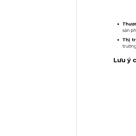
Thươn
sản ph
Thị t
trường
Lưu ý 