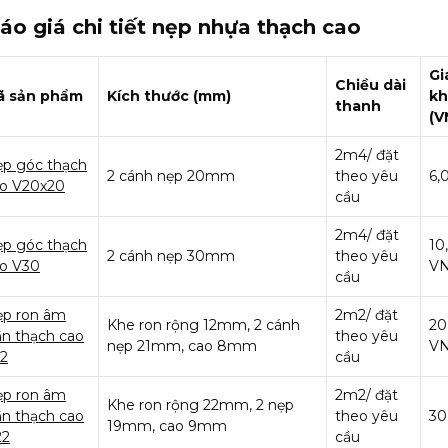
áo giá chi tiết nẹp nhựa thạch cao
Gi
Chiều dài
ã sản phẩm
Kích thước (mm)
kh
thanh
(V
2m4/ đặt
p góc thạch
2 cánh nẹp 20mm
theo yêu
6,
o V20x20
cầu
2m4/ đặt
p góc thạch
10
2 cánh nẹp 30mm
theo yêu
o V30
V
cầu
p ron âm
2m2/ đặt
Khe ron rộng 12mm, 2 cánh
20
ần thạch cao
theo yêu
nẹp 21mm, cao 8mm
V
2
cầu
p ron âm
2m2/ đặt
Khe ron rộng 22mm, 2 nẹp
ần thạch cao
theo yêu
30
19mm, cao 9mm
22
cầu