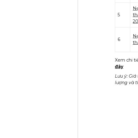
N
5
th
2
Nẹ
6
th
Xem chi tiế
đây
Lưu ý: Giá
lượng và t