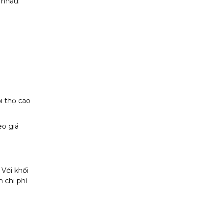
 nhau:
i thọ cao
eo giá
Với khối
 chi phí