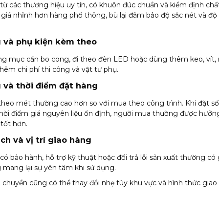
ừ các thương hiệu uy tín, có khuôn đúc chuẩn và kiểm định chấ
giá nhỉnh hơn hàng phổ thông, bù lại đảm bảo độ sắc nét và độ 
g và phụ kiện kèm theo
g mục cần bo cong, đi theo đèn LED hoặc dùng thêm keo, vít, 
thêm chi phí thi công và vật tư phụ.
 và thời điểm đặt hàng
 theo mét thường cao hơn so với mua theo công trình. Khi đặt số
thời điểm giá nguyên liệu ổn định, người mua thường được hưở
 tốt hơn.
ch và vị trí giao hàng
ó bảo hành, hỗ trợ kỹ thuật hoặc đổi trả lỗi sản xuất thường có 
 mang lại sự yên tâm khi sử dụng.
n chuyển cũng có thể thay đổi nhẹ tùy khu vực và hình thức giao