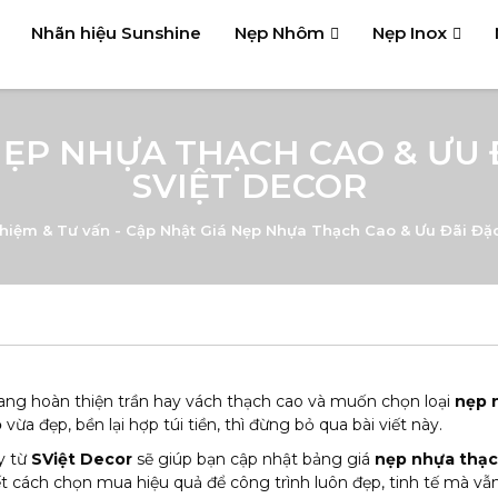
Nhãn hiệu Sunshine
Nẹp Nhôm
Nẹp Inox
NẸP NHỰA THẠCH CAO & ƯU Đ
SVIỆT DECOR
hiệm & Tư vấn
-
Cập Nhật Giá Nẹp Nhựa Thạch Cao & Ưu Đãi Đặc
ng hoàn thiện trần hay vách thạch cao và muốn chọn loại
nẹp 
o
vừa đẹp, bền lại hợp túi tiền, thì đừng bỏ qua bài viết này.
ày từ
SViệt Decor
sẽ giúp bạn cập nhật bảng giá
nẹp nhựa thạc
ết cách chọn mua hiệu quả để công trình luôn đẹp, tinh tế mà vẫn