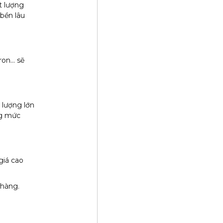
t lượng
bền lâu
ron… sẽ
 lượng lớn
ng mức
giá cao
 hàng.