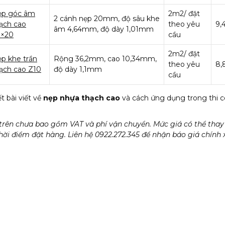
ẹp góc âm
2m2/ đặt
2 cánh nẹp 20mm, độ sâu khe
ạch cao
theo yêu
9,
âm 4,64mm, độ dày 1,01mm
0×20
cầu
2m2/ đặt
p khe trần
Rộng 36,2mm, cao 10,34mm,
theo yêu
8,
ạch cao Z10
độ dày 1,1mm
cầu
t bài viết về
nẹp nhựa thạch cao
và cách ứng dụng trong thi 
 trên chưa bao gồm VAT và phí vận chuyển. Mức giá có thể thay 
hời điểm đặt hàng. Liên hệ 0922.272.345 để nhận báo giá chính 