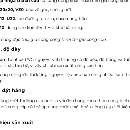
p nhựa thạch cao
có công dụng khác nhau nên giá cũng khác
20x20, V30
: bảo vệ góc, chống nứt.
12, U22
: tạo đường ron âm, chia mảng trần.
10
: dùng cho khe đèn LED, khe hắt sáng.
i càng đặc thù, gia công càng tỉ mỉ thì giá càng cao.
u, độ dày
àm từ nhựa PVC nguyên sinh thường có độ dẻo, độ trắng và tuổ
a hoặc tái chế, vì vậy chi phí sản xuất cũng cao hơn.
 nẹp càng lớn thì lượng nguyên liệu tiêu hao càng nhiều, kéo th
.
g đặt hàng
 từng mét thường cao hơn so với đơn hàng mua theo công trình. 
 nhà cung cấp có thể áp dụng mức chiết khấu riêng giúp tiết kiệm
hiệu sản xuất