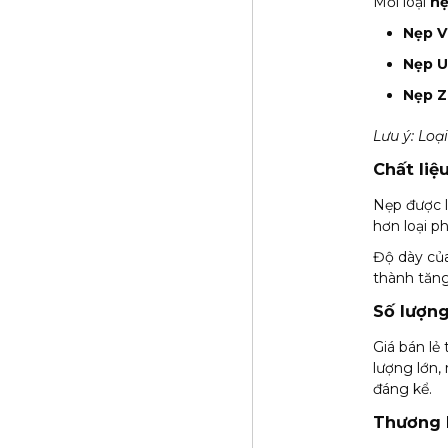
Mỗi loại
nẹ
Nẹp V
Nẹp U
Nẹp Z
Lưu ý: Loạ
Chất liệ
Nẹp được l
hơn loại ph
Độ dày của
thành tăng
Số lượn
Giá bán lẻ
lượng lớn,
đáng kể.
Thương 