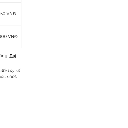
450 VNĐ
800 VNĐ
công:
Tại
đổi tùy số
xác nhất.