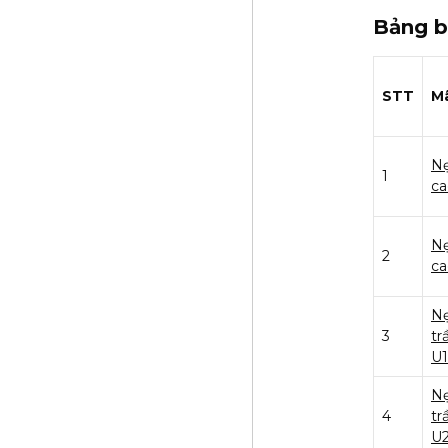
Bảng b
STT
M
Nẹ
1
ca
Nẹ
2
ca
Nẹ
3
tr
U1
Nẹ
4
tr
U