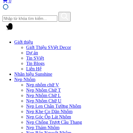
0
Giới thiệu
Giới Thiệu SViệt Decor
Dự án
Tin SViệt
Tin Blogs
Liên Hệ
Nhãn hiệu Sunshine
Nẹp Nhôm
Nẹp nhôm chữ V
Nẹp Nhôm Chữ T
Nẹp Nhôm Chữ L
Nẹp Nhôm Chữ U
Nẹp Len Chân Tường Nhôm
Nẹp Khe Co Dãn Nhôm
Nẹp Góc Ốp Lát Nhôm
Nẹp Chống Trượt Cầu Thang
Nẹp Thảm Nhôm
Nẹp Bán Nguyệt Nhôm