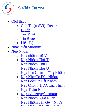
Giới thiệu
Giới Thiệu SViệt Decor
Dự án
Tin SViệt
Tin Blogs
Liên Hệ
Nhãn hiệu Sunshine
Nẹp Nhôm
Nẹp nhôm chữ V
Nẹp Nhôm Chữ T
Nẹp Nhôm Chữ L
Nẹp Nhôm Chữ U
Nẹp Len Chân Tường Nhôm
Nẹp Khe Co Dãn Nhôm
Nẹp Góc Ốp Lát Nhôm
Nẹp Chống Trượt Cầu Thang
Nẹp Thảm Nhôm
Nẹp Bán Nguyệt Nhôm
Nẹp Nhôm Ngắt Nước
Nẹp Nhôm Sàn Gỗ – Nhựa