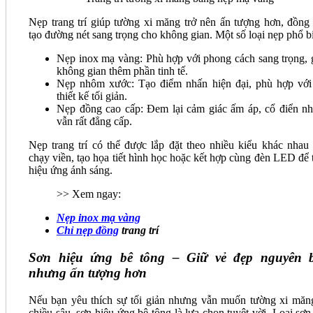
Nẹp trang trí giúp tường xi măng trở nên ấn tượng hơn, đồng 
tạo đường nét sang trọng cho không gian. Một số loại nẹp phổ b
Nẹp inox mạ vàng: Phù hợp với phong cách sang trọng, 
không gian thêm phần tinh tế.
Nẹp nhôm xước: Tạo điểm nhấn hiện đại, phù hợp với
thiết kế tối giản.
Nẹp đồng cao cấp: Đem lại cảm giác ấm áp, cổ điển n
vẫn rất đẳng cấp.
Nẹp trang trí có thể được lắp đặt theo nhiều kiểu khác nhau
chạy viền, tạo họa tiết hình học hoặc kết hợp cùng đèn LED để 
hiệu ứng ánh sáng.
>> Xem ngay:
Nẹp inox mạ vàng
Chỉ nẹp đồng
trang trí
Sơn hiệu ứng bê tông – Giữ vẻ đẹp nguyên 
nhưng ấn tượng hơn
Nếu bạn yêu thích sự tối giản nhưng vẫn muốn tường xi măn
chiều sâu, sơn hiệu ứng bê tông là lựa chọn tuyệt vời. Loại sơn