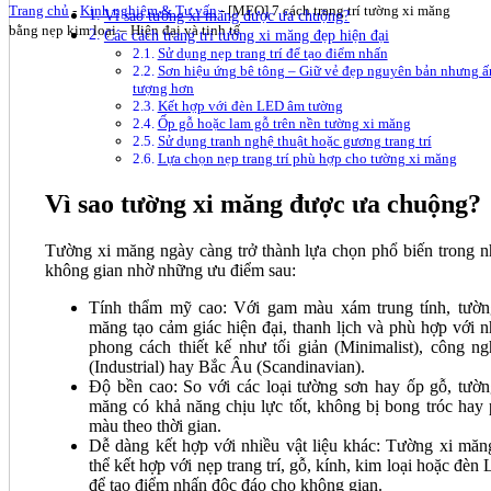
Trang chủ
-
Kinh nghiệm & Tư vấn
-
[MẸO] 7 cách trang trí tường xi măng
Vì sao tường xi măng được ưa chuộng?
bằng nẹp kim loại – Hiện đại và tinh tế
Các cách trang trí tường xi măng đẹp hiện đại
Sử dụng nẹp trang trí để tạo điểm nhấn
Sơn hiệu ứng bê tông – Giữ vẻ đẹp nguyên bản nhưng ấ
tượng hơn
Kết hợp với đèn LED âm tường
Ốp gỗ hoặc lam gỗ trên nền tường xi măng
Sử dụng tranh nghệ thuật hoặc gương trang trí
Lựa chọn nẹp trang trí phù hợp cho tường xi măng
Vì sao tường xi măng được ưa chuộng?
Tường xi măng ngày càng trở thành lựa chọn phổ biến trong n
không gian nhờ những ưu điểm sau:
Tính thẩm mỹ cao: Với gam màu xám trung tính, tườn
măng tạo cảm giác hiện đại, thanh lịch và phù hợp với n
phong cách thiết kế như tối giản (Minimalist), công ng
(Industrial) hay Bắc Âu (Scandinavian).
Độ bền cao: So với các loại tường sơn hay ốp gỗ, tườn
măng có khả năng chịu lực tốt, không bị bong tróc hay 
màu theo thời gian.
Dễ dàng kết hợp với nhiều vật liệu khác: Tường xi măn
thể kết hợp với nẹp trang trí, gỗ, kính, kim loại hoặc đèn
để tạo điểm nhấn độc đáo cho không gian.