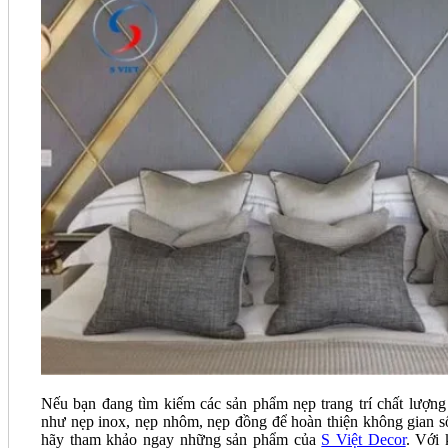
Nếu bạn đang tìm kiếm các sản phẩm nẹp trang trí chất lượng
như nẹp inox, nẹp nhôm, nẹp đồng để hoàn thiện không gian s
hãy tham khảo ngay những sản phẩm của
S Việt Decor
. Với 