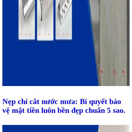
Nẹp chỉ cắt nước mưa: Bí quyết bảo
vệ mặt tiền luôn bền đẹp chuẩn 5 sao.