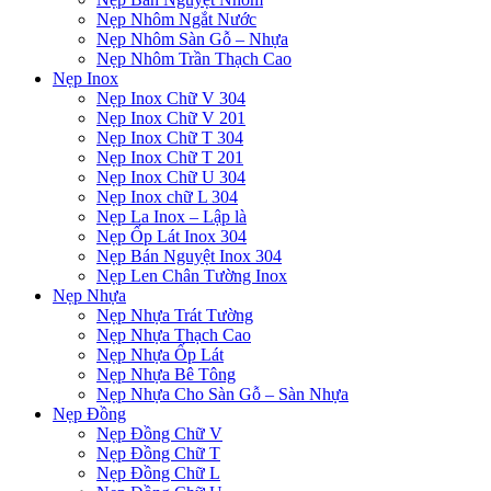
Nẹp Nhôm Ngắt Nước
Nẹp Nhôm Sàn Gỗ – Nhựa
Nẹp Nhôm Trần Thạch Cao
Nẹp Inox
Nẹp Inox Chữ V 304
Nẹp Inox Chữ V 201
Nẹp Inox Chữ T 304
Nẹp Inox Chữ T 201
Nẹp Inox Chữ U 304
Nẹp Inox chữ L 304
Nẹp La Inox – Lập là
Nẹp Ốp Lát Inox 304
Nẹp Bán Nguyệt Inox 304
Nẹp Len Chân Tường Inox
Nẹp Nhựa
Nẹp Nhựa Trát Tường
Nẹp Nhựa Thạch Cao
Nẹp Nhựa Ốp Lát
Nẹp Nhựa Bê Tông
Nẹp Nhựa Cho Sàn Gỗ – Sàn Nhựa
Nẹp Đồng
Nẹp Đồng Chữ V
Nẹp Đồng Chữ T
Nẹp Đồng Chữ L