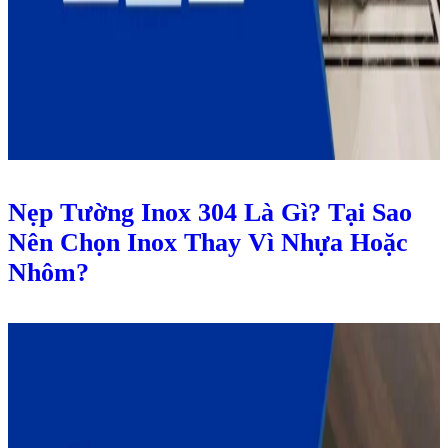
Nẹp Tường Inox 304 Là Gì? Tại Sao
Nên Chọn Inox Thay Vì Nhựa Hoặc
Nhôm?