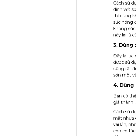
Cách sử dụ
dính vết s
thì dùng k
sức nóng đ
không sức 
này lại là
3. Dùng
Đây là lựa
được sử dụ
cũng rất đ
sơn một và
4. Dùng
Bạn có thể
giá thành l
Cách sử dụ
mặt nhựa c
vài lần, n
còn có tác