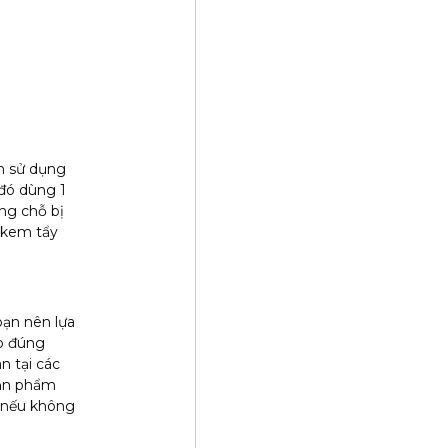
ch sử dụng
 đó dùng 1
ng chỗ bị
o kem tẩy
bạn nên lựa
eo đúng
n tại các
sản phẩm
 nếu không