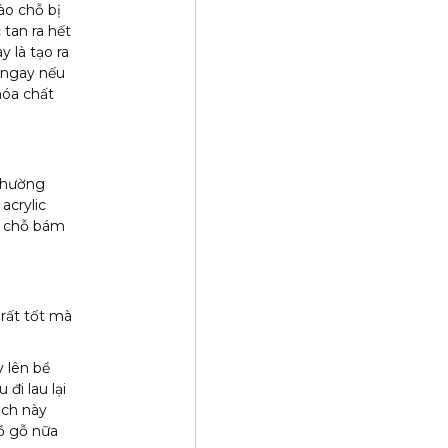
ào chỗ bị
 tan ra hết
 là tạo ra
u ngay nếu
hóa chất
 thường
acrylic
u chỗ bám
rất tốt mà
 lên bề
đi lau lại
ịch này
ồ gỗ nữa