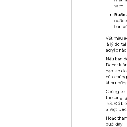
mặt nh
sạch.
Bước 
nước x
bạn dù
Vết màu ac
là lý do t
acrylic nà
Nếu bạn đa
Decor luô
nẹp kim lo
của chúng 
khỏi những
Chúng tôi
thi công, 
hết. Để bi
S Việt Dec
Hoặc tham
dưới đây: