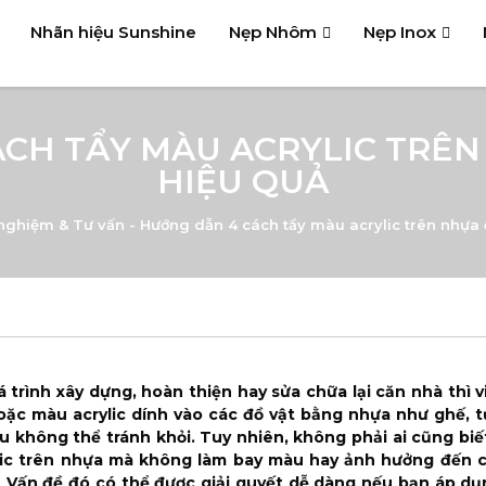
Nhãn hiệu Sunshine
Nẹp Nhôm
Nẹp Inox
CH TẨY MÀU ACRYLIC TRÊN
HIỆU QUẢ
nghiệm & Tư vấn
-
Hướng dẫn 4 cách tẩy màu acrylic trên nhựa 
 trình xây dựng, hoàn thiện hay sửa chữa lại căn nhà thì 
oặc màu acrylic dính vào các đồ vật bằng nhựa như ghế, t
ều không thể tránh khỏi. Tuy nhiên, không phải ai cũng biế
lic trên nhựa mà không làm bay màu hay ảnh hưởng đến c
 Vấn đề đó có thể được giải quyết dễ dàng nếu bạn áp dụ