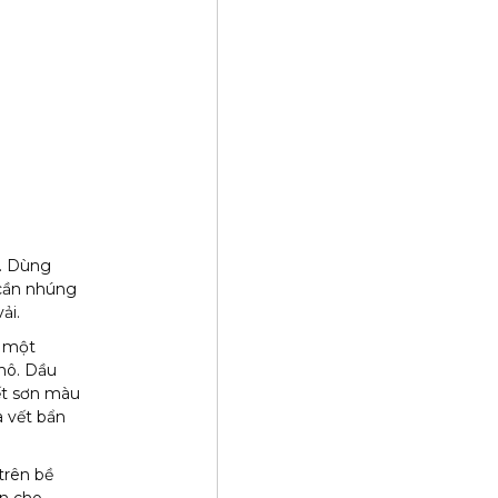
t. Dùng
 cần nhúng
ải.
t một
khô. Dầu
ết sơn màu
a vết bẩn
trên bề