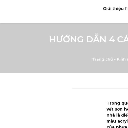
Giới thiệu
HƯỚNG DẪN 4 CÁ
Trang chủ
-
Kinh 
Trong quá
vết sơn h
nhà là đi
màu acry
của nhựa.