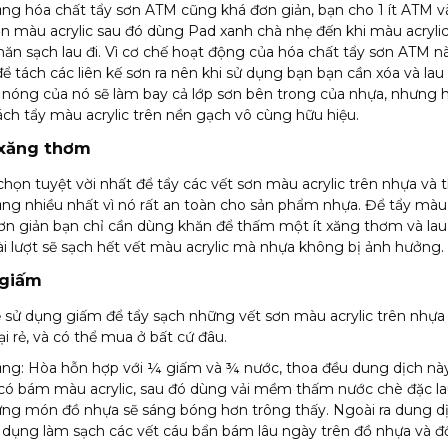
ng hóa chất tẩy sơn ATM cũng khá đơn giản, bạn cho 1 ít ATM v
ơn màu acrylic sau đó dùng Pad xanh chà nhẹ đến khi màu acrylic
hăn sạch lau đi. Vì cơ chế hoạt động của hóa chất tẩy sơn ATM này
ể tách các liên kế sơn ra nên khi sử dụng bạn bạn cần xóa và la
nóng của nó sẽ làm bay cả lớp sơn bên trong của nhựa, nhưng 
 cách tẩy màu acrylic trên nền gạch vô cùng hữu hiệu.
 xăng thơm
 chọn tuyệt vời nhất để tẩy các vết sơn màu acrylic trên nhựa và
ng nhiều nhất vì nó rất an toàn cho sản phẩm nhựa. Để tẩy màu 
ơn giản bạn chỉ cần dùng khăn để thấm một ít xăng thơm và la
i lượt sẽ sạch hết vết màu acrylic mà nhựa không bị ảnh hưởng.
 giấm
 sử dụng giấm để tẩy sạch những vết sơn màu acrylic trên nhựa 
ại rẻ, và có thể mua ở bất cứ đâu.
ng: Hòa hỗn hợp với ¼ giấm và ¾ nước, thoa đều dung dịch này
ó bám màu acrylic, sau đó dùng vải mềm thấm nước chè đặc lau 
hững món đồ nhựa sẽ sáng bóng hơn trông thấy. Ngoài ra dung d
 dụng làm sạch các vết cáu bẩn bám lâu ngày trên đồ nhựa và đ