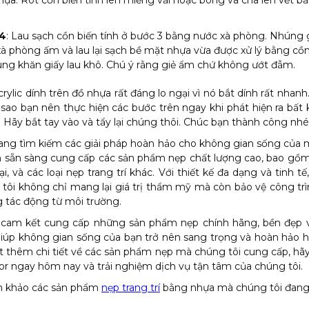
ựa. Rót cồn biến tính lên miếng vải hoặc bông và chà lên vết b
4
: Lau sạch cồn biến tính ở bước 3 bằng nước xà phòng. Nhúng 
à phòng ấm và lau lại sạch bề mặt nhựa vừa được xử lý bằng cồn
ng khăn giấy lau khô. Chú ý rằng giẻ ẩm chứ không ướt đẫm.
rylic dính trên đồ nhựa rất đáng lo ngại vì nó bắt dính rất nhanh
ại sao bạn nên thực hiện các bước trên ngay khi phát hiện ra bất
o. Hãy bắt tay vào và tẩy lại chúng thôi. Chúc bạn thành công nhé
ng tìm kiếm các giải pháp hoàn hảo cho không gian sống của m
n sẵn sàng cung cấp các sản phẩm nẹp chất lượng cao, bao gồm
ại, và các loại nẹp trang trí khác. Với thiết kế đa dạng và tinh t
tôi không chỉ mang lại giá trị thẩm mỹ mà còn bảo vệ công tr
 tác động từ môi trường.
 cam kết cung cấp những sản phẩm nẹp chính hãng, bền đẹp 
giúp không gian sống của bạn trở nên sang trọng và hoàn hảo 
ết thêm chi tiết về các sản phẩm nẹp mà chúng tôi cung cấp, hãy 
or ngay hôm nay và trải nghiệm dịch vụ tận tâm của chúng tôi.
 khảo các sản phẩm
nẹp trang trí
bằng nhựa mà chúng tôi đang