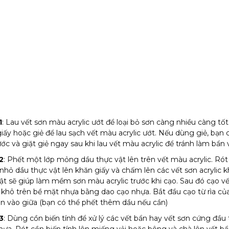
1
: Lau vết sơn màu acrylic ướt để loại bỏ sơn càng nhiều càng tố
iấy hoặc giẻ để lau sạch vết màu acrylic ướt. Nếu dùng giẻ, bạn
ớc và giặt giẻ ngay sau khi lau vết màu acrylic để tránh làm bẩn v
2
: Phết một lớp mỏng dầu thực vật lên trên vết màu acrylic. Ró
nhỏ dầu thực vật lên khăn giấy và chấm lên các vết sơn acrylic 
ật sẽ giúp làm mềm sơn màu acrylic trước khi cạo. Sau đó cạo v
c khô trên bề mặt nhựa bằng dao cạo nhựa. Bắt đầu cạo từ rìa củ
n vào giữa (bạn có thể phết thêm dầu nếu cần)
3
: Dùng cồn biến tính để xử lý các vết bẩn hay vết sơn cứng đầu 