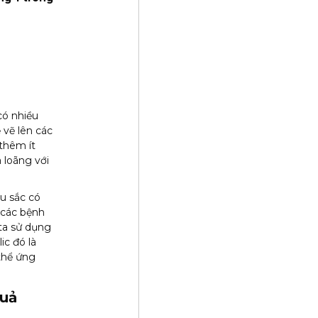
có nhiều
 vẽ lên các
 thêm ít
 loãng với
àu sắc có
 các bệnh
ta sử dụng
ic đó là
 thể ứng
quả