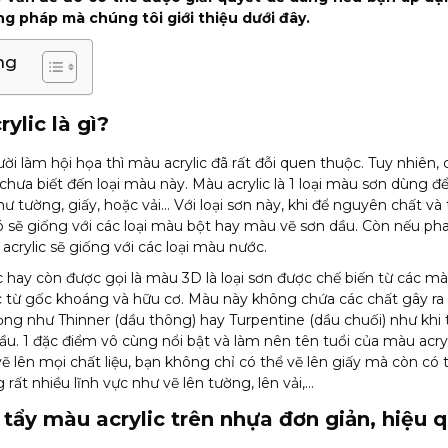
g pháp mà chúng tôi giới thiệu dưới đây.
ng
ylic là gì?
ười làm hội họa thì màu acrylic đã rất đỗi quen thuộc. Tuy nhiên, 
chưa biết đến loại màu này. Màu acrylic là 1 loại màu sơn dùng để
như tường, giấy, hoặc vải… Với loại sơn này, khi để nguyên chất và
ó sẽ giống với các loại màu bột hay màu vẽ sơn dầu. Còn nếu pha
acrylic sẽ giống với các loại màu nước.
c hay còn được gọi là màu 3D là loại sơn được chế biến từ các m
 từ gốc khoáng và hữu cơ. Màu này không chứa các chất gây ra
ng như Thinner (dầu thông) hay Turpentine (dầu chuối) như khi 
u. 1 đặc điểm vô cùng nổi bật và làm nên tên tuổi của màu acryl
ẽ lên mọi chất liệu, bạn không chỉ có thể vẽ lên giấy mà còn có
 rất nhiều lĩnh vực như vẽ lên tường, lên vải,…
 tẩy màu acrylic trên nhựa đơn giản, hiệu 