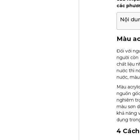
các phươn
Nội du
Màu acr
Đối với ng
người còn 
chất liệu 
nước thì n
nước, màu 
Màu acryli
nguồn gốc
nghiêm trọ
màu sơn dầ
khả năng v
dụng trong
4 Cách