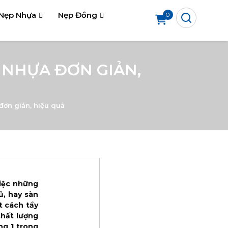
Nẹp Nhựa
Nẹp Đồng
0
 NHỰA ĐƠN GIẢN,
đơn giản, hiệu quả
việc những
ủ, hay sàn
t cách tẩy
hất lượng
ng 1 trong