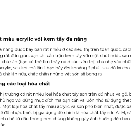
ết màu acrylic với kem tẩy đa năng
 năng được bày bán rất nhiều ở các siêu thị trên toàn quốc, cá
 rất đơn giản, bạn chỉ cần trộn kem tẩy với một chút nước sau
chà sàn (bạn có thể tìm thấy nó ở các siêu thị) chà nhẹ vào nhữ
crylic, sau khi chà lần 1 bạn hãy đợi khoảng 3 phút sau đó lại ch
và chà lần nữa, chắc chắn những vết sơn sẽ bong ra.
ng các loại hóa chất
thị trường có rất nhiều loại hóa chất tẩy sơn trên đồ nhựa và gỗ, 
phù hợp với đúng mục đích mà bạn cần và luôn nhớ sử dụng th
 Một loại hóa chất tẩy màu acrylic và sơn phổ biến nhất, được bá
ề đồ nhựa, thiết bị gia dụng đó chính là hóa chất tẩy sơn ATM, 
tinh chế từ dầu thông nên chúng không gây ảnh hưởng đến bạn
ào.