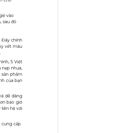
ẩn cho
giẻ vào
, sau đó
. Đây chính
 kỳ vết màu
.
ình, S Việt
 nẹp nhựa,
ế, sản phẩm
ình của bạn
và dễ dàng
hơn bao giờ
liên hệ với
 cung cấp