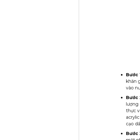
Bước 
khăn g
vào nư
Bước 
lượng 
thực v
acryli
cạo dầ
Bước 