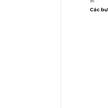
đó.
Các bư