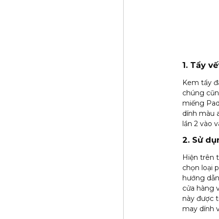
1. Tẩy v
Kem tẩy đa
chúng cũng
miếng Pad 
dính màu a
lần 2 vào 
2. Sử dụ
Hiện trên 
chọn loại 
hướng dẫn.
cửa hàng v
này được 
may dính v