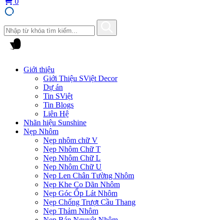
0
Giới thiệu
Giới Thiệu SViệt Decor
Dự án
Tin SViệt
Tin Blogs
Liên Hệ
Nhãn hiệu Sunshine
Nẹp Nhôm
Nẹp nhôm chữ V
Nẹp Nhôm Chữ T
Nẹp Nhôm Chữ L
Nẹp Nhôm Chữ U
Nẹp Len Chân Tường Nhôm
Nẹp Khe Co Dãn Nhôm
Nẹp Góc Ốp Lát Nhôm
Nẹp Chống Trượt Cầu Thang
Nẹp Thảm Nhôm
Nẹp Bán Nguyệt Nhôm