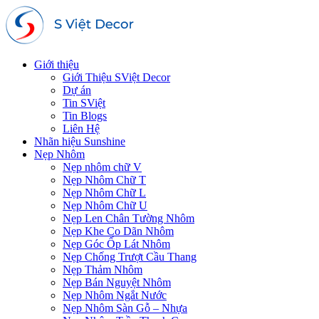
Giới thiệu
Giới Thiệu SViệt Decor
Dự án
Tin SViệt
Tin Blogs
Liên Hệ
Nhãn hiệu Sunshine
Nẹp Nhôm
Nẹp nhôm chữ V
Nẹp Nhôm Chữ T
Nẹp Nhôm Chữ L
Nẹp Nhôm Chữ U
Nẹp Len Chân Tường Nhôm
Nẹp Khe Co Dãn Nhôm
Nẹp Góc Ốp Lát Nhôm
Nẹp Chống Trượt Cầu Thang
Nẹp Thảm Nhôm
Nẹp Bán Nguyệt Nhôm
Nẹp Nhôm Ngắt Nước
Nẹp Nhôm Sàn Gỗ – Nhựa