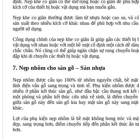
định. Nẹp khe co giãn có thể mở rộng hoặc co giãn để phù hợp
kích cỡ của thiết bị hoặc vật dụng mà bạn muốn gắn.
Nẹp khe co giãn thường được làm từ nhựa hoặc cao su, và có
sản xuất theo nhiều kích cỡ khác nhau để phù hợp với nhu cầu
người sử dụng.
Công dụng chính của nẹp khe co giãn là giúp gắn các thiết bị 
vật dụng với nhau hoặc với một bề mặt cố định một cách dễ dàn
chắc chắn. Nó cũng có thể giúp ngăn chặn sự rung chuyển hoặ
đập khi di chuyển các thiết bị hoặc vật dụng.
7. Nẹp nhôm cho sàn gỗ – Sàn nhựa
Nẹp nhôm được cấu tạo 100% từ nhôm nguyên chất, bề mặt
tĩnh điện vân gỗ sang trọng và tinh tế. Phụ kiện nhôm được 
nhiều ở phần kết thúc sàn gỗ, như đầu bậc cầu thang nơi kết 
một phòng và phần kết thúc cửa nhà vệ sinh, là điểm chuyển 
giữa sàn gỗ này đến sàn gỗ kia hay mặt sàn gỗ này sang mặt
khác.
Lợi của phụ kiện nẹp nhôm là bề mặt không bong tróc và mặ
đẹp, sang trọng hơn, điểm chuyển tiếp đến phần kết thúc ấn t
hơn.