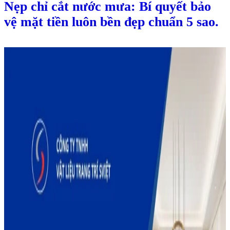
Nẹp chỉ cắt nước mưa: Bí quyết bảo
vệ mặt tiền luôn bền đẹp chuẩn 5 sao.