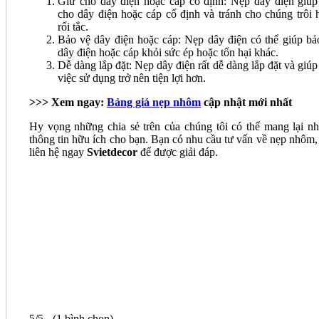
Giữ cho dây điện hoặc cáp cố định: Nẹp dây điện giúp
cho dây điện hoặc cáp cố định và tránh cho chúng trôi 
rối tắc.
Bảo vệ dây điện hoặc cáp: Nẹp dây điện có thể giúp bả
dây điện hoặc cáp khỏi sức ép hoặc tổn hại khác.
Dễ dàng lắp đặt: Nẹp dây điện rất dễ dàng lắp đặt và giúp
việc sử dụng trở nên tiện lợi hơn.
>>> Xem ngay:
Bảng giá nẹp nhôm
cập nhật mới nhất
Hy vọng những chia sẻ trên của chúng tôi có thể mang lại n
thông tin hữu ích cho bạn. Bạn có nhu cầu tư vấn về nẹp nhôm,
liên hệ ngay
Svietdecor
để được giải đáp.
5/5 - (1 bình chọn)