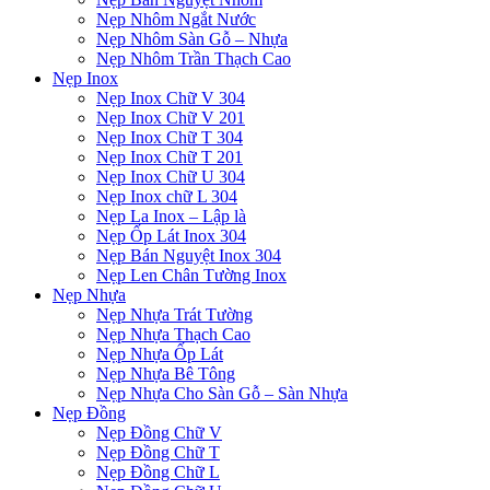
Nẹp Nhôm Ngắt Nước
Nẹp Nhôm Sàn Gỗ – Nhựa
Nẹp Nhôm Trần Thạch Cao
Nẹp Inox
Nẹp Inox Chữ V 304
Nẹp Inox Chữ V 201
Nẹp Inox Chữ T 304
Nẹp Inox Chữ T 201
Nẹp Inox Chữ U 304
Nẹp Inox chữ L 304
Nẹp La Inox – Lập là
Nẹp Ốp Lát Inox 304
Nẹp Bán Nguyệt Inox 304
Nẹp Len Chân Tường Inox
Nẹp Nhựa
Nẹp Nhựa Trát Tường
Nẹp Nhựa Thạch Cao
Nẹp Nhựa Ốp Lát
Nẹp Nhựa Bê Tông
Nẹp Nhựa Cho Sàn Gỗ – Sàn Nhựa
Nẹp Đồng
Nẹp Đồng Chữ V
Nẹp Đồng Chữ T
Nẹp Đồng Chữ L