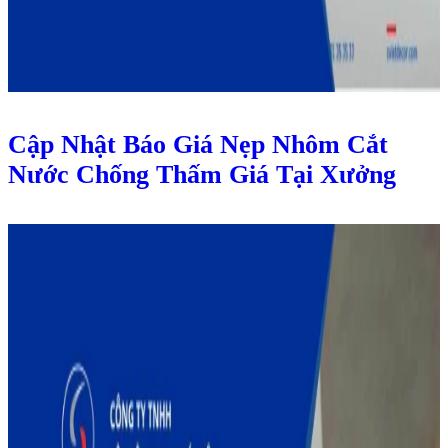
Cập Nhật Báo Giá Nẹp Nhôm Cắt
Nước Chống Thấm Giá Tại Xưởng