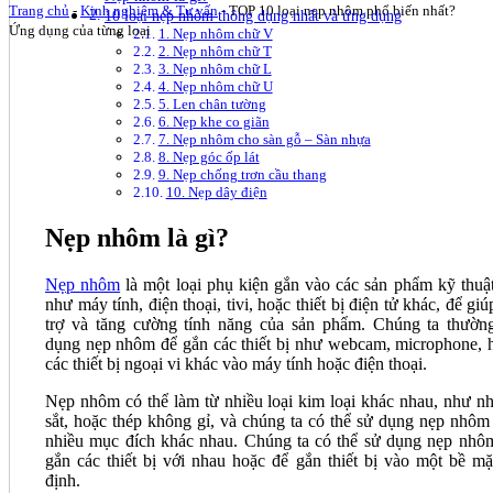
Trang chủ
-
Kinh nghiệm & Tư vấn
-
TOP 10 loại nẹp nhôm phổ biến nhất?
10 loại nẹp nhôm thông dụng nhất và ứng dụng
Ứng dụng của từng loại
1. Nẹp nhôm chữ V
2. Nẹp nhôm chữ T
3. Nẹp nhôm chữ L
4. Nẹp nhôm chữ U
5. Len chân tường
6. Nẹp khe co giãn
7. Nẹp nhôm cho sàn gỗ – Sàn nhựa
8. Nẹp góc ốp lát
9. Nẹp chống trơn cầu thang
10. Nẹp dây điện
Nẹp nhôm là gì?
Nẹp nhôm
là một loại phụ kiện gắn vào các sản phẩm kỹ thuật
như máy tính, điện thoại, tivi, hoặc thiết bị điện tử khác, để gi
trợ và tăng cường tính năng của sản phẩm. Chúng ta thườn
dụng nẹp nhôm để gắn các thiết bị như webcam, microphone, 
các thiết bị ngoại vi khác vào máy tính hoặc điện thoại.
Nẹp nhôm có thể làm từ nhiều loại kim loại khác nhau, như n
sắt, hoặc thép không gỉ, và chúng ta có thể sử dụng nẹp nhôm
nhiều mục đích khác nhau. Chúng ta có thể sử dụng nẹp nhô
gắn các thiết bị với nhau hoặc để gắn thiết bị vào một bề mặ
định.