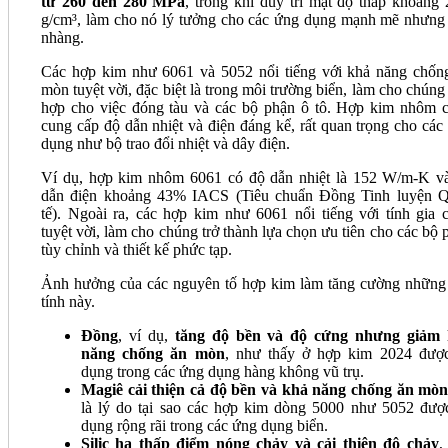
từ 260 đến 280 MPa
, trong khi duy trì mật độ thấp khoảng 
g/cm³, làm cho nó lý tưởng cho các ứng dụng mạnh mẽ nhưng
nhàng.
Các hợp kim như 6061 và 5052 nổi tiếng với khả năng chốn
mòn tuyệt vời, đặc biệt là trong môi trường biển, làm cho chúng
hợp cho việc đóng tàu và các bộ phận ô tô. Hợp kim nhôm 
cung cấp độ dẫn nhiệt và điện đáng kể, rất quan trọng cho các
dụng như bộ trao đổi nhiệt và dây điện.
Ví dụ, hợp kim nhôm 6061 có độ dẫn nhiệt là 152 W/m-K v
dẫn điện khoảng 43% IACS (Tiêu chuẩn Đồng Tinh luyện 
tế). Ngoài ra, các hợp kim như 6061 nổi tiếng với tính gia 
tuyệt vời, làm cho chúng trở thành lựa chọn ưu tiên cho các bộ 
tùy chỉnh và thiết kế phức tạp.
Ảnh hưởng của các nguyên tố hợp kim làm tăng cường những
tính này.
Đồng
, ví dụ,
tăng độ bền và độ cứng nhưng giảm
năng chống ăn mòn
, như thấy ở hợp kim 2024 đượ
dụng trong các ứng dụng hàng không vũ trụ.
Magiê
cải thiện cả độ bền và khả năng chống ăn mò
là lý do tại sao các hợp kim dòng 5000 như 5052 đượ
dụng rộng rãi trong các ứng dụng biển.
Silic hạ thấp điểm nóng chảy và cải thiện độ chảy
,