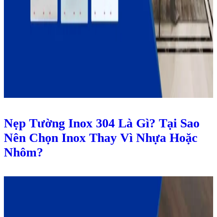
Nẹp Tường Inox 304 Là Gì? Tại Sao
Nên Chọn Inox Thay Vì Nhựa Hoặc
Nhôm?