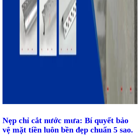
Nẹp chỉ cắt nước mưa: Bí quyết bảo
vệ mặt tiền luôn bền đẹp chuẩn 5 sao.