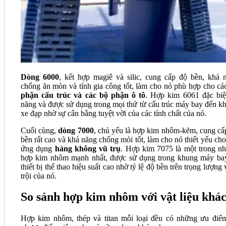
Dòng 6000
, kết hợp magiê và silic, cung cấp độ bền, khả 
chống ăn mòn và tính gia công tốt, làm cho nó phù hợp cho c
phận cấu trúc và các bộ phận ô tô
. Hợp kim 6061 đặc biệ
năng và được sử dụng trong mọi thứ từ cấu trúc máy bay đến k
xe đạp nhờ sự cân bằng tuyệt vời của các tính chất của nó.
Cuối cùng,
dòng 7000
, chủ yếu là hợp kim nhôm-kẽm, cung cấ
bền rất cao và khả năng chống mỏi tốt, làm cho nó thiết yếu cho
ứng dụng
hàng không vũ trụ
. Hợp kim 7075 là một trong n
hợp kim nhôm mạnh nhất, được sử dụng trong khung máy ba
thiết bị thể thao hiệu suất cao nhờ tỷ lệ độ bền trên trọng lượng
trội của nó.
So sánh hợp kim nhôm với vật liệu khá
Hợp kim nhôm, thép và titan mỗi loại đều có những ưu điể