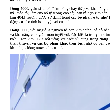
ăn mòn tuyệt vời của nó.
Dòng 4000
, giàu silic, có điểm nóng chảy thấp và khả năng c
mài mòn tốt, làm cho nó lý tưởng cho dây hàn và hợp kim hàn.
kim 4043 thường được sử dụng trong các
bộ phận ô tô như 
động cơ
nhờ tính hàn tuyệt vời của nó.
Dòng 5000
, với magiê là nguyên tố hợp kim chính, có độ bền
và khả năng chống ăn mòn tuyệt vời, đặc biệt là trong môi tr
biển. Hợp kim 5083 nổi tiếng với việc sử dụng trong
đóng 
thân thuyền và các bộ phận khác trên biển
nhờ độ bền ca
khả năng chống nước biển của nó.