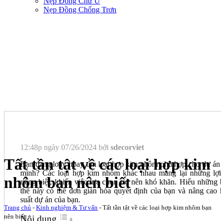
Nẹp Đồng Chữ U
Nẹp Đồng Chống Trơn
12:48p ngày 07/26/2024 bởi
sdecorviet
Tất tần tật về các loại hợp kim
Bạn đang loay hoay tìm loại hợp kim nhôm phù hợp cho dự án
mình? Các loại hợp kim nhôm khác nhau mang lại những lợi
nhôm bạn nên biết
riêng biệt, khiến việc lựa chọn trở nên khó khăn. Hiểu những 
thể này có thể đơn giản hóa quyết định của bạn và nâng cao 
suất dự án của bạn.
Trang chủ
-
Kinh nghiệm & Tư vấn
-
Tất tần tật về các loại hợp kim nhôm bạn
nên biết
Nội dung