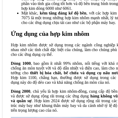
phần vào tính gia công tốt hơn và độ bền trung bình trong
hợp kim dòng 6000 như 6061.
Mặt khác,
kẽm tăng đáng kể độ bền
, với các hợp kim
7075 là một trong những hợp kim nhôm mạnh nhất, lý t
cho các ứng dụng chịu tải cao như các bộ phận máy bay.
Ứng dụng của hợp kim nhôm
Hợp kim nhôm được sử dụng trong các ngành công nghiệp 
nhau nhờ các tính chất đặc biệt của chúng, làm cho chúng phù
cho các ứng dụng cụ thể.
Dòng 1000
, bao gồm ít nhất 99% nhôm, nổi tiếng với khả 
chống ăn mòn tuyệt vời và độ dẫn nhiệt và điện cao, làm cho n
tưởng cho
thiết bị hóa chất, bể chứa và dụng cụ nấu nư
Hợp kim 1100, chẳng hạn, thường được sử dụng trong các
dụng này do độ dẻo cao và khả năng chống ăn mòn của nó.
Dòng 2000
, chủ yếu là hợp kim nhôm-đồng, cung cấp độ bền
và được sử dụng rộng rãi trong các ứng dụng
hàng không vũ
và quân sự
. Hợp kim 2024 được sử dụng rộng rãi trong các
trúc máy bay như khung thân máy bay và da cánh nhờ tỷ lệ độ
trên trọng lượng cao của nó.