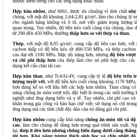
nhược điểm riêng cho các ứng dụng khác nhau.
Hợp kim nhôm
, như 6061, được ưa chuộng vì tính chất
nhẹ
chúng, với mật độ khoảng 2,64-2,81 g/cm³, làm cho chúng lý t
cho ngành hàng không và ô tô, nơi việc giảm trọng lượng là
quan trọng. Tuy nhiên, độ bền kéo cuối cùng của chúng, dao 
từ 290 đến 450 MPa, thường
thấp hơn so với thép và titan
.
Thép
, với mật độ 8,05 g/cm³, cung cấp độ bền cao hơn, với 
cacbon thấp có độ bền kéo từ 400-550 MPa, và thép cacbon
cao đạt tới 1100 MPa. Mặc dù nặng hơn, nhưng
độ bền vượt 
và chi phí thấp hơn
của thép làm cho nó phù hợp cho các
dụng kết cấu chịu tải cao.
Hợp kim titan
, như Ti-6Al-4V, cung cấp tỷ lệ
độ bền trên t
lượng tuyệt vời
, với độ bền kéo cuối cùng khoảng 1170 MPa,
hơn đáng kể so với hầu hết các hợp kim nhôm. Titan cũng có
năng chống ăn mòn vượt trội, đặc biệt là trong các môi trường 
nghiệt như ứng dụng biển và y tế. Tuy nhiên, chi phí cao và
khăn trong gia công và hàn hạn chế việc sử dụng nó chỉ trong
ứng dụng mà các tính chất độc đáo của nó đáng giá chi phí.
Hợp kim nhôm
cung cấp khả năng
chống ăn mòn tốt và độ
cao
, làm cho chúng dễ dàng hơn trong quá trình sản xuất. N
lại,
thép ít dẻo hơn nhưng chống biến dạng dưới căng thẳng
tốt hơn
.
Khả năng tương thích sinh học và chịu nhiệt độ