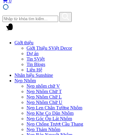
0
Giới thiệu
Giới Thiệu SViệt Decor
Dự án
Tin SViệt
Tin Blogs
Liên Hệ
Nhãn hiệu Sunshine
Nẹp Nhôm
Nẹp nhôm chữ V
Nẹp Nhôm Chữ T
Nẹp Nhôm Chữ L
Nẹp Nhôm Chữ U
Nẹp Len Chân Tường Nhôm
Nẹp Khe Co Dãn Nhôm
Nẹp Góc Ốp Lát Nhôm
Nẹp Chống Trượt Cầu Thang
Nẹp Thảm Nhôm
Nẹp Bán Nguyệt Nhôm