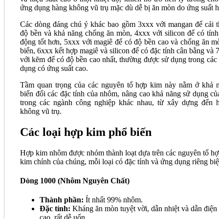
ứng dụng hàng không vũ trụ mặc dù dễ bị ăn mòn do ứng suất hơ
Các dòng đáng chú ý khác bao gồm 3xxx với mangan để cải t
độ bền và khả năng chống ăn mòn, 4xxx với silicon để có tính
động tốt hơn, 5xxx với magiê để có độ bền cao và chống ăn m
biển, 6xxx kết hợp magiê và silicon để có đặc tính cân bằng và 
với kẽm để có độ bền cao nhất, thường được sử dụng trong các
dụng có ứng suất cao​​​.
Tầm quan trọng của các nguyên tố hợp kim này nằm ở khả 
biến đổi các đặc tính của nhôm, nâng cao khả năng sử dụng củ
trong các ngành công nghiệp khác nhau, từ xây dựng đến 
không vũ trụ.
Các loại hợp kim phổ biến
Hợp kim nhôm được nhóm thành loạt dựa trên các nguyên tố h
kim chính của chúng, mỗi loại có đặc tính và ứng dụng riêng biệ
Dòng 1000 (Nhôm Nguyên Chất)
Thành phần:
Ít nhất 99% nhôm.
Đặc tính:
Kháng ăn mòn tuyệt vời, dẫn nhiệt và dẫn điện
cao, rất dễ uốn.