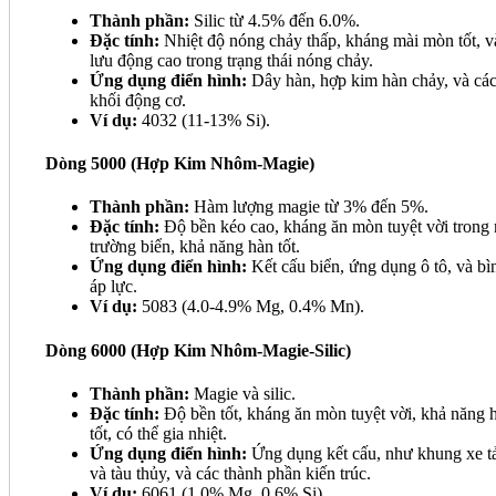
Thành phần:
Silic từ 4.5% đến 6.0%.
Đặc tính:
Nhiệt độ nóng chảy thấp, kháng mài mòn tốt, v
lưu động cao trong trạng thái nóng chảy.
Ứng dụng điển hình:
Dây hàn, hợp kim hàn chảy, và cá
khối động cơ.
Ví dụ:
4032 (11-13% Si).
Dòng 5000 (Hợp Kim Nhôm-Magie)
Thành phần:
Hàm lượng magie từ 3% đến 5%.
Đặc tính:
Độ bền kéo cao, kháng ăn mòn tuyệt vời trong
trường biển, khả năng hàn tốt.
Ứng dụng điển hình:
Kết cấu biển, ứng dụng ô tô, và bì
áp lực.
Ví dụ:
5083 (4.0-4.9% Mg, 0.4% Mn).
Dòng 6000 (Hợp Kim Nhôm-Magie-Silic)
Thành phần:
Magie và silic.
Đặc tính:
Độ bền tốt, kháng ăn mòn tuyệt vời, khả năng 
tốt, có thể gia nhiệt.
Ứng dụng điển hình:
Ứng dụng kết cấu, như khung xe t
và tàu thủy, và các thành phần kiến trúc.
Ví dụ:
6061 (1.0% Mg, 0.6% Si).