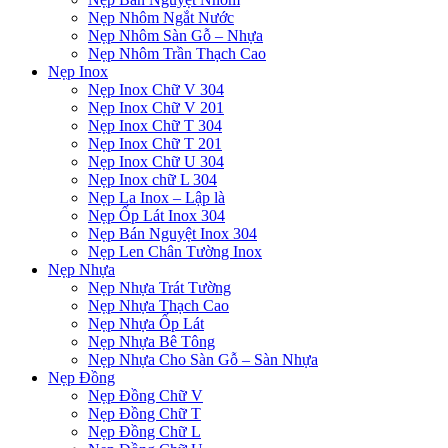
Nẹp Nhôm Ngắt Nước
Nẹp Nhôm Sàn Gỗ – Nhựa
Nẹp Nhôm Trần Thạch Cao
Nẹp Inox
Nẹp Inox Chữ V 304
Nẹp Inox Chữ V 201
Nẹp Inox Chữ T 304
Nẹp Inox Chữ T 201
Nẹp Inox Chữ U 304
Nẹp Inox chữ L 304
Nẹp La Inox – Lập là
Nẹp Ốp Lát Inox 304
Nẹp Bán Nguyệt Inox 304
Nẹp Len Chân Tường Inox
Nẹp Nhựa
Nẹp Nhựa Trát Tường
Nẹp Nhựa Thạch Cao
Nẹp Nhựa Ốp Lát
Nẹp Nhựa Bê Tông
Nẹp Nhựa Cho Sàn Gỗ – Sàn Nhựa
Nẹp Đồng
Nẹp Đồng Chữ V
Nẹp Đồng Chữ T
Nẹp Đồng Chữ L