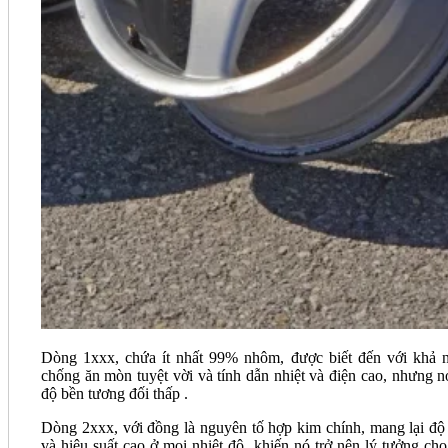
Dòng 1xxx, chứa ít nhất 99% nhôm, được biết đến với khả 
chống ăn mòn tuyệt vời và tính dẫn nhiệt và điện cao, nhưng n
độ bền tương đối thấp​ ​.
Dòng 2xxx, với đồng là nguyên tố hợp kim chính, mang lại độ
và hiệu suất cao ở mọi nhiệt độ, khiến nó trở nên lý tưởng cho