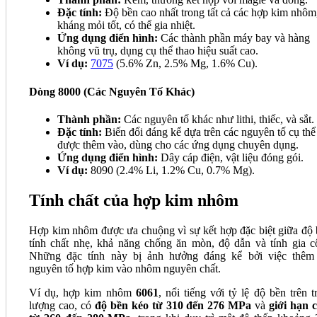
Đặc tính:
Độ bền cao nhất trong tất cả các hợp kim nhôm
kháng mỏi tốt, có thể gia nhiệt.
Ứng dụng điển hình:
Các thành phần máy bay và hàng
không vũ trụ, dụng cụ thể thao hiệu suất cao.
Ví dụ:
7075
(5.6% Zn, 2.5% Mg, 1.6% Cu).
Dòng 8000 (Các Nguyên Tố Khác)
Thành phần:
Các nguyên tố khác như lithi, thiếc, và sắt.
Đặc tính:
Biến đổi đáng kể dựa trên các nguyên tố cụ thể
được thêm vào, dùng cho các ứng dụng chuyên dụng.
Ứng dụng điển hình:
Dây cáp điện, vật liệu đóng gói.
Ví dụ:
8090 (2.4% Li, 1.2% Cu, 0.7% Mg).
Tính chất của hợp kim nhôm
Hợp kim nhôm được ưa chuộng vì sự kết hợp đặc biệt giữa độ 
tính chất nhẹ, khả năng chống ăn mòn, độ dẫn và tính gia c
Những đặc tính này bị ảnh hưởng đáng kể bởi việc thêm
nguyên tố hợp kim vào nhôm nguyên chất.
Ví dụ, hợp kim nhôm
6061
, nổi tiếng với tỷ lệ độ bền trên t
lượng cao, có
độ bền kéo từ 310 đến 276 MPa
và
giới hạn 