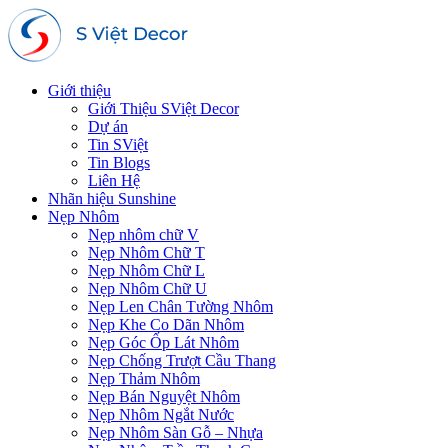
Giới thiệu
Giới Thiệu SViệt Decor
Dự án
Tin SViệt
Tin Blogs
Liên Hệ
Nhãn hiệu Sunshine
Nẹp Nhôm
Nẹp nhôm chữ V
Nẹp Nhôm Chữ T
Nẹp Nhôm Chữ L
Nẹp Nhôm Chữ U
Nẹp Len Chân Tường Nhôm
Nẹp Khe Co Dãn Nhôm
Nẹp Góc Ốp Lát Nhôm
Nẹp Chống Trượt Cầu Thang
Nẹp Thảm Nhôm
Nẹp Bán Nguyệt Nhôm
Nẹp Nhôm Ngắt Nước
Nẹp Nhôm Sàn Gỗ – Nhựa