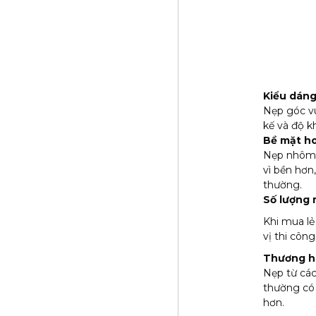
Kiểu dán
Nẹp góc vu
kế và độ k
Bề mặt ho
Nẹp nhôm 
vì bền hơn
thường.
Số lượng 
Khi mua lẻ
vị thi công
Thương h
Nẹp từ các
thường có 
hơn.