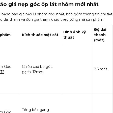
áo giá nẹp góc ốp lát nhôm mới nhất
à bảng báo giá nẹp U nhôm mới nhất, bao gồm thông tin chi tiết 
iều dài thanh và đơn giá tham khảo theo từng mã sản phẩm:
Độ dài
Hình ảnh kỹ
 phẩm
Kích thước mặt cắt
thanh
thuật
(mét)
m Góc
Chiều cao bo góc
2.5 mét
Y12
gạch: 12mm
Tổng bề ngang
m Góc