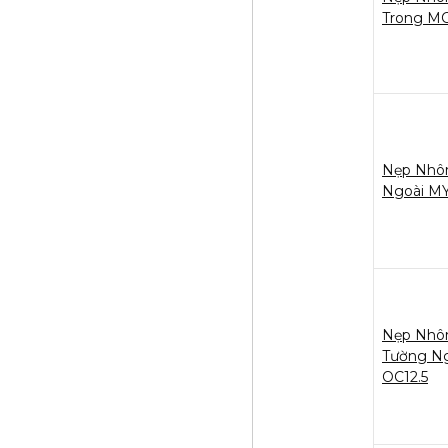
Trong MC
Nẹp Nhô
Ngoài MY
Nẹp Nhô
Tường N
OC12.5