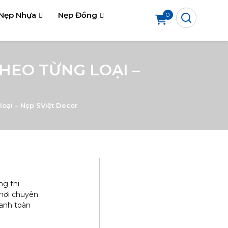
Nẹp Nhựa
Nẹp Đồng
0
HEO TỪNG LOẠI –
loại – Nẹp SViệt Decor
ng thi
 nơi chuyên
hanh toàn