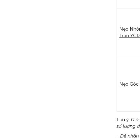
Nẹp Nhô
Tròn YC1
Nẹp Góc
Lưu ý:
Giá 
số lượng 
– Để nhận 