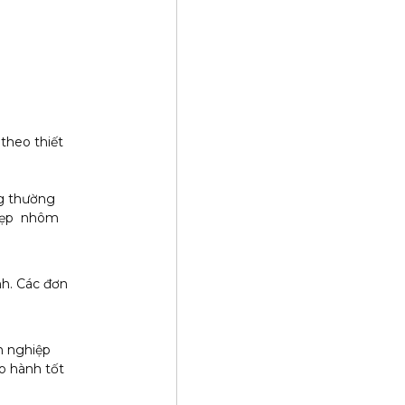
theo thiết
g thường
 nẹp nhôm
nh. Các đơn
n nghiệp
o hành tốt