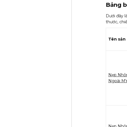
Bảng b
Dưới đây l
thước, ch
Tên sản
Nẹp Nhô
Ngoài M
Nẹp Nhô