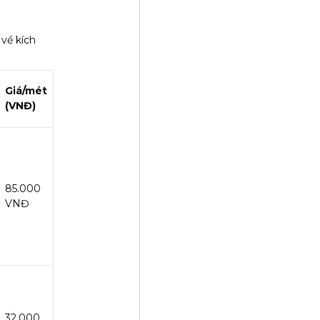
về kích
Giá/mét
(VNĐ)
85.000
VNĐ
32.000