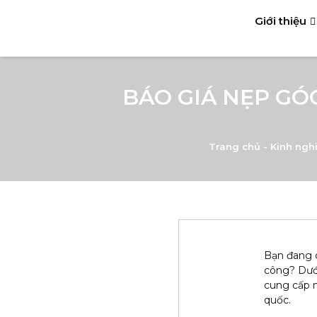
Giới thiệu
BÁO GIÁ NẸP GÓ
Trang chủ
-
Kinh ngh
Bạn đang c
công?
Dướ
cung cấp n
quốc.