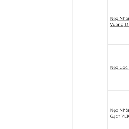
Nẹp Nhô
Vuông D
Nẹp Góc 
Nẹp Nhô
Gạch YL1