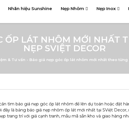
Nhãn hiệu Sunshine
Nẹp Nhôm
Nẹp Inox
C ỐP LÁT NHÔM MỚI NHẤT T
NẸP SVIỆT DECOR
iệm & Tư vấn
-
Báo giá nẹp góc ốp lát nhôm mới nhất theo từng 
ần tìm báo giá nẹp góc ốp lát nhôm để lên dự toán hoặc đặt hà
i đây là bảng báo giá nẹp nhôm ốp lát mới nhất tại SViệt Decor,
ẹp trang trí với giá cạnh tranh, mẫu mã sẵn kho và giao hàng n