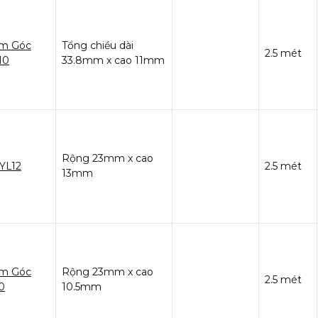
m Góc
Tổng chiều dài
2.5 mét
10
33.8mm x cao 11mm
Rộng 23mm x cao
YL12
2.5 mét
13mm
m Góc
Rộng 23mm x cao
2.5 mét
0
10.5mm