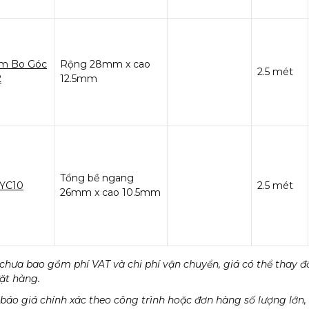
m Bo Góc
Rộng 28mm x cao
2.5 mét
2
12.5mm
Tổng bề ngang
 YC10
2.5 mét
26mm x cao 10.5mm
chưa bao gồm phí VAT và chi phí vận chuyển, giá có thể thay đổ
đặt hàng.
báo giá chính xác theo công trình hoặc đơn hàng số lượng lớn, 