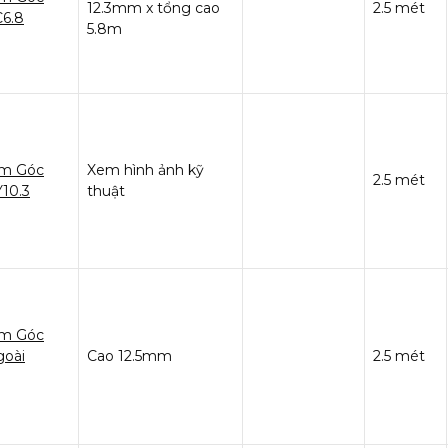
12.3mm x tổng cao
2.5 mét
6.8
5.8m
m Góc
Xem hình ảnh kỹ
2.5 mét
10.3
thuật
m Góc
goài
Cao 12.5mm
2.5 mét