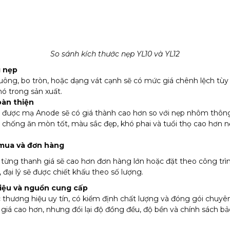
So sánh kích thước nẹp YL10 và YL12
g nẹp
ông, bo tròn, hoặc dạng vát cạnh sẽ có mức giá chênh lệch tùy 
hó trong sản xuất.
àn thiện
được mạ Anode sẽ có giá thành cao hơn so với nẹp nhôm thôn
, chống ăn mòn tốt, màu sắc đẹp, khó phai và tuổi thọ cao hơn
mua và đơn hàng
 từng thanh giá sẽ cao hơn đơn hàng lớn hoặc đặt theo công trì
, đại lý sẽ được chiết khấu theo số lượng.
iệu và nguồn cung cấp
 thương hiệu uy tín, có kiểm định chất lượng và đóng gói chuyê
giá cao hơn, nhưng đổi lại độ đồng đều, độ bền và chính sách bả