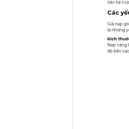
liên hệ tr
Các yế
Giá nẹp gó
là những y
Kích thướ
Nẹp càng l
độ bền cao