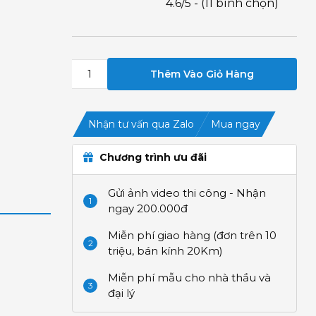
4.6/5 - (11 bình chọn)
Thêm Vào Giỏ Hàng
Nhận tư vấn qua Zalo
Mua ngay
Chương trình ưu đãi
Gửi ảnh video thi công - Nhận
1
ngay 200.000đ
Miễn phí giao hàng (đơn trên 10
2
triệu, bán kính 20Km)
Miễn phí mẫu cho nhà thầu và
3
đại lý