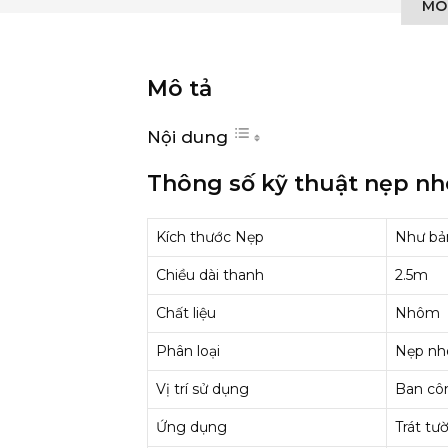
MÔ
Mô tả
Nội dung
Thông số kỹ thuật nẹp n
Kích thước Nẹp
Như bả
Chiều dài thanh
2.5m
Chất liệu
Nhôm
Phân loại
Nẹp nh
Vị trí sử dụng
Ban côn
Ứng dụng
Trát tườ