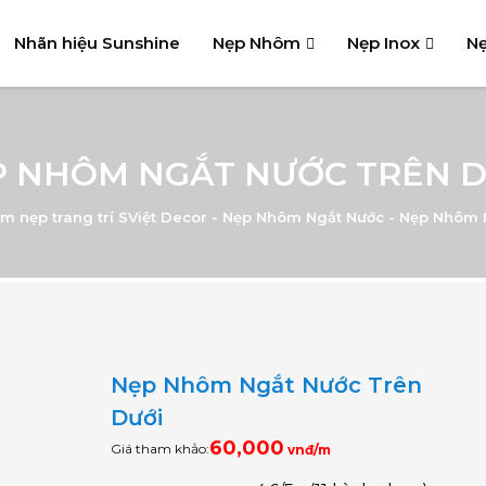
Nhãn hiệu Sunshine
Nẹp Nhôm
Nẹp Inox
Nẹ
P NHÔM NGẮT NƯỚC TRÊN D
m nẹp trang trí SViệt Decor
-
Nẹp Nhôm Ngắt Nước
-
Nẹp Nhôm N
Nẹp Nhôm Ngắt Nước Trên
Dưới
60,000
Giá tham khảo:
vnđ/m