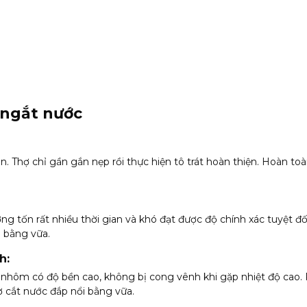
 ngắt nước
n. Thợ chỉ gần gắn nẹp rồi thực hiện tô trát hoàn thiện. Hoàn to
g tốn rất nhiều thời gian và khó đạt được độ chính xác tuyệt đối
i bằng vữa.
h:
nhôm có độ bền cao, không bị cong vênh khi gặp nhiệt độ cao.
ờ cắt nước đắp nổi bằng vữa.