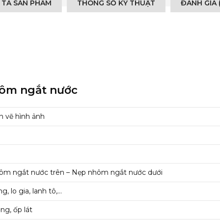
 TẢ SẢN PHẨM
THÔNG SỐ KỸ THUẬT
ĐÁNH GIÁ 
hôm ngắt nước
n vẽ hình ảnh
ôm ngắt nước trên – Nẹp nhôm ngắt nước dưới
g, lo gia, lanh tô,…
ng, ốp lát