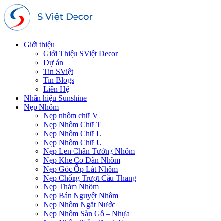
Giới thiệu
Giới Thiệu SViệt Decor
Dự án
Tin SViệt
Tin Blogs
Liên Hệ
Nhãn hiệu Sunshine
Nẹp Nhôm
Nẹp nhôm chữ V
Nẹp Nhôm Chữ T
Nẹp Nhôm Chữ L
Nẹp Nhôm Chữ U
Nẹp Len Chân Tường Nhôm
Nẹp Khe Co Dãn Nhôm
Nẹp Góc Ốp Lát Nhôm
Nẹp Chống Trượt Cầu Thang
Nẹp Thảm Nhôm
Nẹp Bán Nguyệt Nhôm
Nẹp Nhôm Ngắt Nước
Nẹp Nhôm Sàn Gỗ – Nhựa