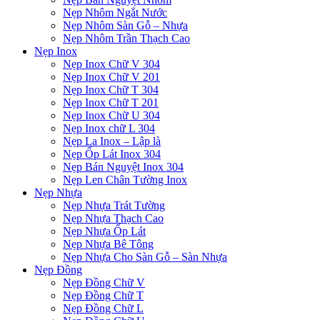
Nẹp Nhôm Ngắt Nước
Nẹp Nhôm Sàn Gỗ – Nhựa
Nẹp Nhôm Trần Thạch Cao
Nẹp Inox
Nẹp Inox Chữ V 304
Nẹp Inox Chữ V 201
Nẹp Inox Chữ T 304
Nẹp Inox Chữ T 201
Nẹp Inox Chữ U 304
Nẹp Inox chữ L 304
Nẹp La Inox – Lập là
Nẹp Ốp Lát Inox 304
Nẹp Bán Nguyệt Inox 304
Nẹp Len Chân Tường Inox
Nẹp Nhựa
Nẹp Nhựa Trát Tường
Nẹp Nhựa Thạch Cao
Nẹp Nhựa Ốp Lát
Nẹp Nhựa Bê Tông
Nẹp Nhựa Cho Sàn Gỗ – Sàn Nhựa
Nẹp Đồng
Nẹp Đồng Chữ V
Nẹp Đồng Chữ T
Nẹp Đồng Chữ L