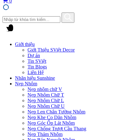
0
Giới thiệu
Giới Thiệu SViệt Decor
Dự án
Tin SViệt
Tin Blogs
Liên Hệ
Nhãn hiệu Sunshine
Nẹp Nhôm
Nẹp nhôm chữ V
Nẹp Nhôm Chữ T
Nẹp Nhôm Chữ L
Nẹp Nhôm Chữ U
Nẹp Len Chân Tường Nhôm
Nẹp Khe Co Dãn Nhôm
Nẹp Góc Ốp Lát Nhôm
Nẹp Chống Trượt Cầu Thang
Nẹp Thảm Nhôm
Nẹp Bán Nguyệt Nhôm