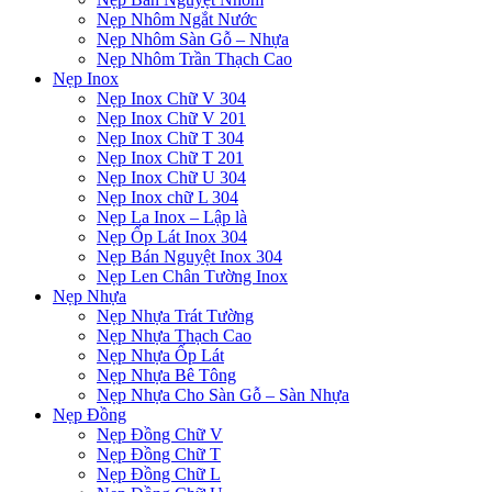
Nẹp Nhôm Ngắt Nước
Nẹp Nhôm Sàn Gỗ – Nhựa
Nẹp Nhôm Trần Thạch Cao
Nẹp Inox
Nẹp Inox Chữ V 304
Nẹp Inox Chữ V 201
Nẹp Inox Chữ T 304
Nẹp Inox Chữ T 201
Nẹp Inox Chữ U 304
Nẹp Inox chữ L 304
Nẹp La Inox – Lập là
Nẹp Ốp Lát Inox 304
Nẹp Bán Nguyệt Inox 304
Nẹp Len Chân Tường Inox
Nẹp Nhựa
Nẹp Nhựa Trát Tường
Nẹp Nhựa Thạch Cao
Nẹp Nhựa Ốp Lát
Nẹp Nhựa Bê Tông
Nẹp Nhựa Cho Sàn Gỗ – Sàn Nhựa
Nẹp Đồng
Nẹp Đồng Chữ V
Nẹp Đồng Chữ T
Nẹp Đồng Chữ L