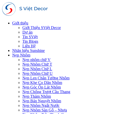
Giới thiệu
Giới Thiệu SViệt Decor
Dự án
Tin SViệt
Tin Blogs
Liên Hệ
Nhãn hiệu Sunshine
Nẹp Nhôm
Nẹp nhôm chữ V
Nẹp Nhôm Chữ T
Nẹp Nhôm Chữ L
Nẹp Nhôm Chữ U
Nẹp Len Chân Tường Nhôm
Nẹp Khe Co Dãn Nhôm
Nẹp Góc Ốp Lát Nhôm
Nẹp Chống Trượt Cầu Thang
Nẹp Thảm Nhôm
Nẹp Bán Nguyệt Nhôm
Nẹp Nhôm Ngắt Nước
Nẹp Nhôm Sàn Gỗ – Nhựa