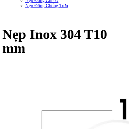
Nẹp Đồng Chữ U
Nẹp Đồng Chống Trơn
Nẹp Inox 304 T10
mm
Trang chủ
-
Sản phẩm nẹp trang trí SViệt Decor
-
Nẹp Inox Chữ T
-
Nẹp Inox
304 T10 mm