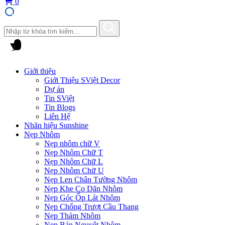
0
Giới thiệu
Giới Thiệu SViệt Decor
Dự án
Tin SViệt
Tin Blogs
Liên Hệ
Nhãn hiệu Sunshine
Nẹp Nhôm
Nẹp nhôm chữ V
Nẹp Nhôm Chữ T
Nẹp Nhôm Chữ L
Nẹp Nhôm Chữ U
Nẹp Len Chân Tường Nhôm
Nẹp Khe Co Dãn Nhôm
Nẹp Góc Ốp Lát Nhôm
Nẹp Chống Trượt Cầu Thang
Nẹp Thảm Nhôm
Nẹp Bán Nguyệt Nhôm