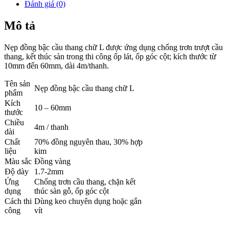
Đánh giá (0)
Mô tả
Nẹp đồng bậc cầu thang chữ L được ứng dụng chống trơn trượt cầu
thang, kết thúc sàn trong thi công ốp lát, ốp góc cột; kích thước từ
10mm đến 60mm, dài 4m/thanh.
Tên sản
Nẹp đồng bậc cầu thang chữ L
phẩm
Kích
10 – 60mm
thước
Chiều
4m / thanh
dài
Chất
70% đồng nguyên thau, 30% hợp
liệu
kim
Màu sắc
Đồng vàng
Độ dày
1.7-2mm
Ứng
Chống trơn cầu thang, chặn kết
dụng
thúc sàn gỗ, ốp góc cột
Cách thi
Dùng keo chuyên dụng hoặc gắn
công
vít