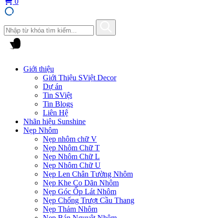
0
Giới thiệu
Giới Thiệu SViệt Decor
Dự án
Tin SViệt
Tin Blogs
Liên Hệ
Nhãn hiệu Sunshine
Nẹp Nhôm
Nẹp nhôm chữ V
Nẹp Nhôm Chữ T
Nẹp Nhôm Chữ L
Nẹp Nhôm Chữ U
Nẹp Len Chân Tường Nhôm
Nẹp Khe Co Dãn Nhôm
Nẹp Góc Ốp Lát Nhôm
Nẹp Chống Trượt Cầu Thang
Nẹp Thảm Nhôm
Nẹp Bán Nguyệt Nhôm