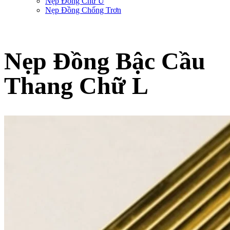
Nẹp Đồng Chữ U
Nẹp Đồng Chống Trơn
Nẹp Đồng Bậc Cầu
Thang Chữ L
Trang chủ
-
Sản phẩm nẹp trang trí SViệt Decor
-
Nẹp Đồng Chống Trơn
-
Nẹp
Đồng Bậc Cầu Thang Chữ L