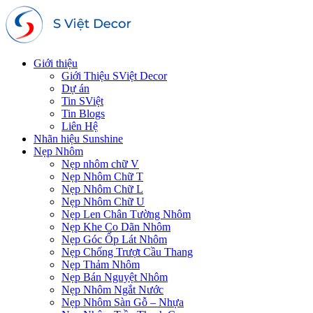
Giới thiệu
Giới Thiệu SViệt Decor
Dự án
Tin SViệt
Tin Blogs
Liên Hệ
Nhãn hiệu Sunshine
Nẹp Nhôm
Nẹp nhôm chữ V
Nẹp Nhôm Chữ T
Nẹp Nhôm Chữ L
Nẹp Nhôm Chữ U
Nẹp Len Chân Tường Nhôm
Nẹp Khe Co Dãn Nhôm
Nẹp Góc Ốp Lát Nhôm
Nẹp Chống Trượt Cầu Thang
Nẹp Thảm Nhôm
Nẹp Bán Nguyệt Nhôm
Nẹp Nhôm Ngắt Nước
Nẹp Nhôm Sàn Gỗ – Nhựa