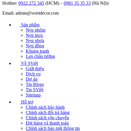
Hotline:
0922 272 345
(HCM) –
0981 35 35 33
(Hà Nội)
Email: admin@svietdecor.com
Sản phẩm
Nẹp nhôm
Nẹp inox
Nẹp nhựa
Nẹp đồng
Khung tranh
Len chân tường
Về SViệt
Giới thiệu
Dịch vụ
Dự án
Tin Blogs
Tin SViệt
Sitemap
Hỗ trợ
Chính sách bảo hành
Chính sách đổi trả hàng
Chính sách vận chuyển
Đặt hàng và thanh toán
Chính sách bảo mật thông tin