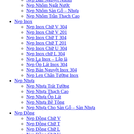
Nẹp Nhôm Ngắt Nước
Nẹp Nhôm Sàn Gỗ – Nhựa
Nẹp Nhôm Trần Thạch Cao
Nẹp Inox
Nẹp Inox Chữ V 304
Nẹp Inox Chữ V 201
Nẹp Inox Chữ T 304
Nẹp Inox Chữ T 201
Nẹp Inox Chữ U 304
Nẹp Inox chữ L 304
Nẹp La Inox – Lập là
Nẹp Ốp Lát Inox 304
Nẹp Bán Nguyệt Inox 304
Nẹp Len Chân Tường Inox
Nẹp Nhựa
Nẹp Nhựa Trát Tường
Nẹp Nhựa Thạch Cao
Nẹp Nhựa Ốp Lát
Nẹp Nhựa Bê Tông
Nẹp Nhựa Cho Sàn Gỗ – Sàn Nhựa
Nẹp Đồng
Nẹp Đồng Chữ V
Nẹp Đồng Chữ T
Nẹp Đồng Chữ L