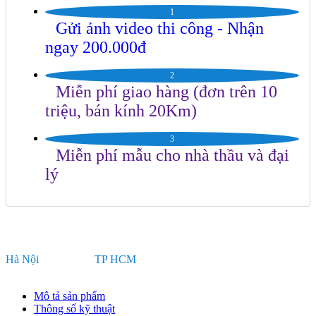
1
Gửi ảnh video thi công - Nhận
ngay 200.000đ
2
Miễn phí giao hàng (đơn trên 10
triệu, bán kính 20Km)
3
Miễn phí mẫu cho nhà thầu và đại
lý
Hotline:
Hà Nội
TP HCM
0922 272 345
0981 35 35 33
Mô tả sản phẩm
Thông số kỹ thuật