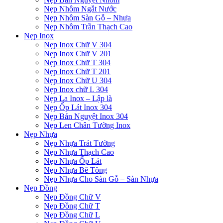
Nẹp Nhôm Ngắt Nước
Nẹp Nhôm Sàn Gỗ – Nhựa
Nẹp Nhôm Trần Thạch Cao
Nẹp Inox
Nẹp Inox Chữ V 304
Nẹp Inox Chữ V 201
Nẹp Inox Chữ T 304
Nẹp Inox Chữ T 201
Nẹp Inox Chữ U 304
Nẹp Inox chữ L 304
Nẹp La Inox – Lập là
Nẹp Ốp Lát Inox 304
Nẹp Bán Nguyệt Inox 304
Nẹp Len Chân Tường Inox
Nẹp Nhựa
Nẹp Nhựa Trát Tường
Nẹp Nhựa Thạch Cao
Nẹp Nhựa Ốp Lát
Nẹp Nhựa Bê Tông
Nẹp Nhựa Cho Sàn Gỗ – Sàn Nhựa
Nẹp Đồng
Nẹp Đồng Chữ V
Nẹp Đồng Chữ T
Nẹp Đồng Chữ L