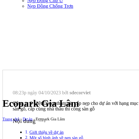
Nẹp Đồng Chữ U
Nẹp Đồng Chống Trơn
08:23p ngày 04/10/2023 bởi
sdecorviet
Ecopark Gia Lâm
Công ty S Việt Decor tham gia cấp nẹp cho dự án với hạng mục
sàn gỗ, cấp cùng nhà thầu thi công sàn gỗ
Trang chủ
-
Dự án
-
Ecopark Gia Lâm
Nội dung
Giới thiệu về dự án
Một số hình ảnh về nẹp sàn gỗ