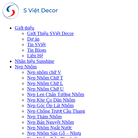
Giới thiệu
Giới Thiệu SViệt Decor
Dự án
Tin SViệt
Tin Blogs
Liên Hệ
Nhãn hiệu Sunshine
Nẹp Nhôm
Nẹp nhôm chữ V
Nẹp Nhôm Chữ T
Nẹp Nhôm Chữ L
Nẹp Nhôm Chữ U
Nẹp Len Chân Tường Nhôm
Nẹp Khe Co Dãn Nhôm
Nẹp Góc Ốp Lát Nhôm
Nẹp Chống Trượt Cầu Thang
Nẹp Thảm Nhôm
Nẹp Bán Nguyệt Nhôm
Nẹp Nhôm Ngắt Nước
Nẹp Nhôm Sàn Gỗ – Nhựa