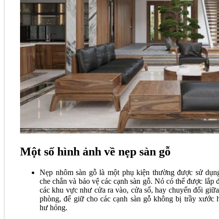
Một số hình ảnh về nẹp sàn gỗ
Nẹp nhôm sàn gỗ là một phụ kiện thường được sử dụn
che chắn và bảo vệ các cạnh sàn gỗ. Nó có thể được lắp đ
các khu vực như cửa ra vào, cửa sổ, hay chuyển đổi giữa
phòng, để giữ cho các cạnh sàn gỗ không bị trầy xước 
hư hỏng.