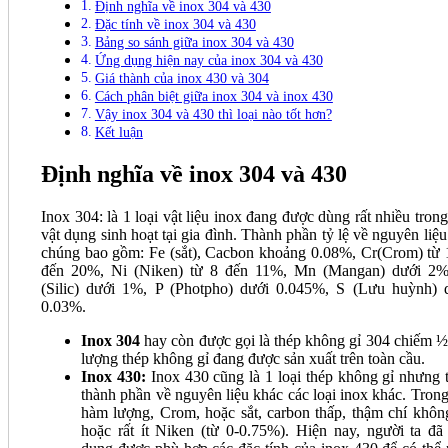
Định nghĩa về inox 304 và 430
Đặc tính về inox 304 và 430
Bảng so sánh giữa inox 304 và 430
Ứng dụng hiện nay của inox 304 và 430
Giá thành của inox 430 và 304
Cách phân biệt giữa inox 304 và inox 430
Vậy inox 304 và 430 thì loại nào tốt hơn?
Kết luận
Định nghĩa về inox 304 và 430
Inox 304: là 1 loại vật liệu inox đang được dùng rất nhiều trong
vật dụng sinh hoạt tại gia đình. Thành phần tỷ lệ về nguyên liệu
chúng bao gồm: Fe (sắt), Cacbon khoảng 0.08%, Cr(Crom) từ 
đến 20%, Ni (Niken) từ 8 đến 11%, Mn (Mangan) dưới 2%
(Silic) dưới 1%, P (Photpho) dưới 0.045%, S (Lưu huỳnh) 
0.03%.
Inox 304
hay còn được gọi là thép không gỉ 304 chiếm ½
lượng thép không gỉ đang được sản xuất trên toàn cầu.
Inox 430:
Inox 430 cũng là 1 loại thép không gỉ nhưng t
thành phần về nguyên liệu khác các loại inox khác. Trong
hàm lượng, Crom, hoặc sắt, carbon thấp, thậm chí khôn
hoặc rất ít Niken (từ 0-0.75%). Hiện nay, người ta đã