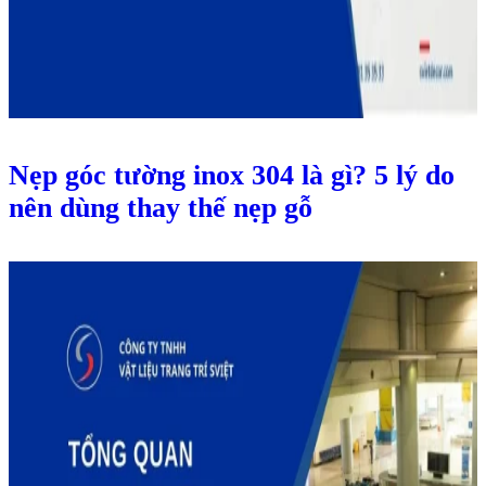
Nẹp góc tường inox 304 là gì? 5 lý do
nên dùng thay thế nẹp gỗ