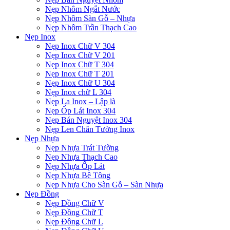
Nẹp Nhôm Ngắt Nước
Nẹp Nhôm Sàn Gỗ – Nhựa
Nẹp Nhôm Trần Thạch Cao
Nẹp Inox
Nẹp Inox Chữ V 304
Nẹp Inox Chữ V 201
Nẹp Inox Chữ T 304
Nẹp Inox Chữ T 201
Nẹp Inox Chữ U 304
Nẹp Inox chữ L 304
Nẹp La Inox – Lập là
Nẹp Ốp Lát Inox 304
Nẹp Bán Nguyệt Inox 304
Nẹp Len Chân Tường Inox
Nẹp Nhựa
Nẹp Nhựa Trát Tường
Nẹp Nhựa Thạch Cao
Nẹp Nhựa Ốp Lát
Nẹp Nhựa Bê Tông
Nẹp Nhựa Cho Sàn Gỗ – Sàn Nhựa
Nẹp Đồng
Nẹp Đồng Chữ V
Nẹp Đồng Chữ T
Nẹp Đồng Chữ L