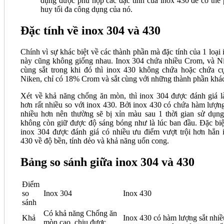
dụng được phù hợp các đặc tính của inox 430 để có thể 
huy tối đa công dụng của nó.
Đặc tính về inox 304 và 430
Chính vì sự khác biệt về các thành phần mà đặc tính của 1 loại 
này cũng không giống nhau. Inox 304 chứa nhiều Crom, và N
cùng sắt trong khi đó thì inox 430 không chứa hoặc chứa cự
Niken, chỉ có 18% Crom và sắt cùng với những thành phần khá
Xét về khả năng chống ăn mòn, thì inox 304 được đánh giá là
hơn rất nhiều so với inox 430. Bởi inox 430 có chứa hàm lượng
nhiều hơn nên thường sẽ bị xỉn màu sau 1 thời gian sử dụng
không còn giữ được độ sáng bóng như là lúc ban đầu. Đặc biệt
inox 304 được đánh giá có nhiều ưu điểm vượt trội hơn hẳn 
430 về độ bền, tính dẻo và khả năng uốn cong.
Bảng so sánh giữa inox 304 và 430
Điểm
so
Inox 304
Inox 430
sánh
Có khả năng Chống ăn
Khả
Inox 430 có hàm lượng sắt nhiề
mòn cao, chịu được