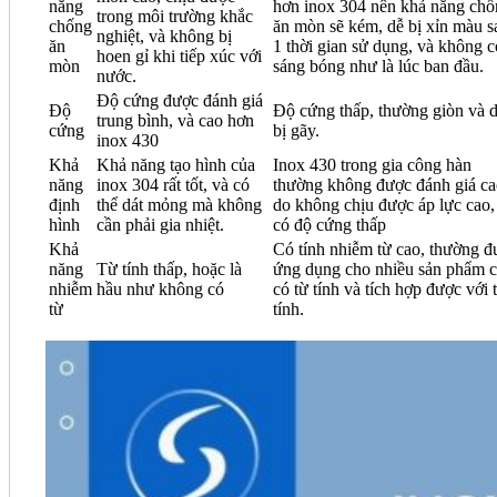
năng
hơn inox 304 nên khả năng ch
trong môi trường khắc
chống
ăn mòn sẽ kém, dễ bị xỉn màu s
nghiệt, và không bị
ăn
1 thời gian sử dụng, và không 
hoen gỉ khi tiếp xúc với
mòn
sáng bóng như là lúc ban đầu.
nước.
Độ cứng được đánh giá
Độ
Độ cứng thấp, thường giòn và 
trung bình, và cao hơn
cứng
bị gãy.
inox 430
Khả
Khả năng tạo hình của
Inox 430 trong gia công hàn
năng
inox 304 rất tốt, và có
thường không được đánh giá c
định
thể dát mỏng mà không
do không chịu được áp lực cao,
hình
cần phải gia nhiệt.
có độ cứng thấp
Khả
Có tính nhiễm từ cao, thường đ
năng
Từ tính thấp, hoặc là
ứng dụng cho nhiều sản phẩm 
nhiễm
hầu như không có
có từ tính và tích hợp được với 
từ
tính.