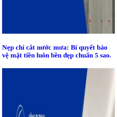
Nẹp chỉ cắt nước mưa: Bí quyết bảo
vệ mặt tiền luôn bền đẹp chuẩn 5 sao.