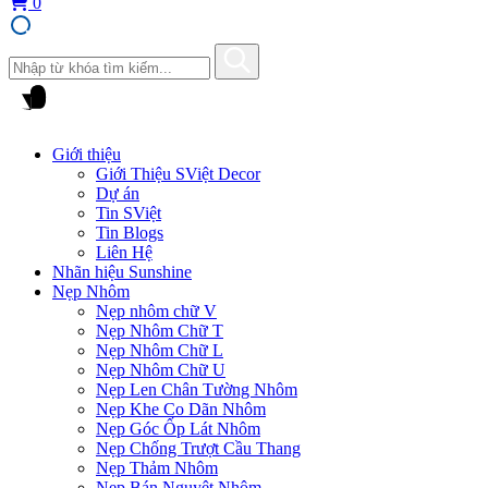
0
Giới thiệu
Giới Thiệu SViệt Decor
Dự án
Tin SViệt
Tin Blogs
Liên Hệ
Nhãn hiệu Sunshine
Nẹp Nhôm
Nẹp nhôm chữ V
Nẹp Nhôm Chữ T
Nẹp Nhôm Chữ L
Nẹp Nhôm Chữ U
Nẹp Len Chân Tường Nhôm
Nẹp Khe Co Dãn Nhôm
Nẹp Góc Ốp Lát Nhôm
Nẹp Chống Trượt Cầu Thang
Nẹp Thảm Nhôm
Nẹp Bán Nguyệt Nhôm