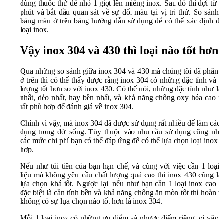
dùng thuốc thử để nhỏ 1 giọt lên miếng inox. Sau đó thì đợi từ 
phút và bắt đầu quan sát về sự đổi màu tại vị trí thử. So sánh
bảng màu ở trên bảng hướng dẫn sử dụng để có thể xác định 
loại inox.
Vậy inox 304 và 430 thì loại nào tốt hơn
Qua những so sánh giữa inox 304 và 430 mà chúng tôi đã phân 
ở trên thì có thể thấy được rằng inox 304 có những đặc tính và 
lượng tốt hơn so với inox 430. Có thể nói, những đặc tính như là
nhất, dẻo nhất, hay bền nhất, và khả năng chống oxy hóa cao 
rất phù hợp để đánh giá về inox 304.
Chính vì vậy, mà inox 304 đã được sử dụng rất nhiều để làm các
dụng trong đời sống. Tùy thuộc vào nhu cầu sử dụng cũng nh
các mức chi phí bạn có thể đáp ứng để có thể lựa chọn loại inox
hợp.
Nếu như túi tiền của bạn hạn chế, và cùng với việc cần 1 loại
liệu mà không yêu cầu chất lượng quá cao thì inox 430 cũng l
lựa chọn khá tốt. Ngược lại, nếu như bạn cần 1 loại inox cao 
đặc biệt là cần tính bền và khả năng chống ăn mòn tốt thì hoàn 
không có sự lựa chọn nào tốt hơn là inox 304.
Mỗi 1 loại inox có những ưu điểm và nhược điểm riêng, vì vậy