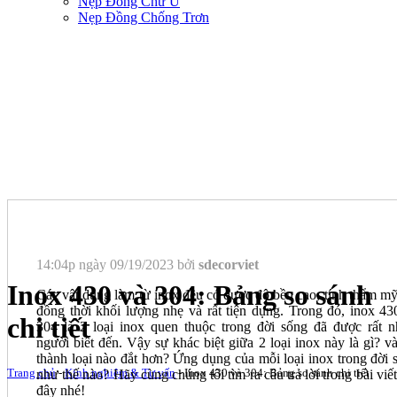
Nẹp Đồng Chữ U
Nẹp Đồng Chống Trơn
14:04p ngày 09/19/2023 bởi
sdecorviet
Inox 430 và 304: Bảng so sánh
Các vật dụng làm từ inox đều có được độ bền cao, tính thẩm mỹ 
đồng thời khối lượng nhẹ và rất tiện dụng. Trong đó, inox 43
chi tiết
304 là 2 loại inox quen thuộc trong đời sống đã được rất n
người biết đến. Vậy sự khác biệt giữa 2 loại inox này là gì? và
thành loại nào đắt hơn? Ứng dụng của mỗi loại inox trong đời 
Trang chủ
-
Kinh nghiệm & Tư vấn
-
Inox 430 và 304: Bảng so sánh chi tiết
như thế nào? Hãy cùng chúng tôi tìm ra câu trả lời trong bài viết
đây nhé!