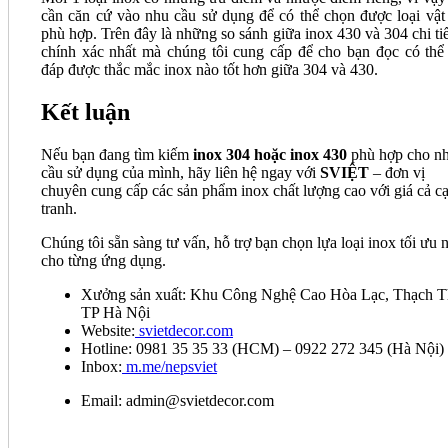
cần căn cứ vào nhu cầu sử dụng để có thể chọn được loại vật 
phù hợp. Trên đây là những so sánh giữa inox 430 và 304 chi tiế
chính xác nhất mà chúng tôi cung cấp để cho bạn đọc có thể 
đáp được thắc mắc inox nào tốt hơn giữa 304 và 430.
Kết luận
Nếu bạn đang tìm kiếm
inox 304 hoặc inox 430
phù hợp cho n
cầu sử dụng của mình, hãy liên hệ ngay với
SVIỆT
– đơn vị
chuyên cung cấp các sản phẩm inox chất lượng cao với giá cả c
tranh.
Chúng tôi sẵn sàng tư vấn, hỗ trợ bạn chọn lựa loại inox tối ưu 
cho từng ứng dụng.
Xưởng sản xuất: Khu Công Nghệ Cao Hòa Lạc, Thạch T
TP Hà Nội
Website:
svietdecor.com
Hotline: 0981 35 35 33 (HCM) – 0922 272 345 (Hà Nội)
Inbox:
m.me/nepsviet
Email: admin@svietdecor.com