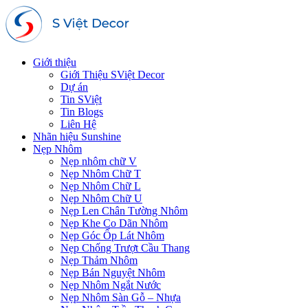
Giới thiệu
Giới Thiệu SViệt Decor
Dự án
Tin SViệt
Tin Blogs
Liên Hệ
Nhãn hiệu Sunshine
Nẹp Nhôm
Nẹp nhôm chữ V
Nẹp Nhôm Chữ T
Nẹp Nhôm Chữ L
Nẹp Nhôm Chữ U
Nẹp Len Chân Tường Nhôm
Nẹp Khe Co Dãn Nhôm
Nẹp Góc Ốp Lát Nhôm
Nẹp Chống Trượt Cầu Thang
Nẹp Thảm Nhôm
Nẹp Bán Nguyệt Nhôm
Nẹp Nhôm Ngắt Nước
Nẹp Nhôm Sàn Gỗ – Nhựa